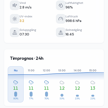
Vind
Luftfuktighet
2.8 m/s
96%
UV-index
Lufttryck
3.2
998.6 hPa
Soluppgång
Solnedgång
07:30
16:45
Timprognos · 24h
Nu
11:00
12:00
13:00
14:00
15:00
16
11
11
11
12
12
13
80%
77%
70%
33%
23%
23%
1