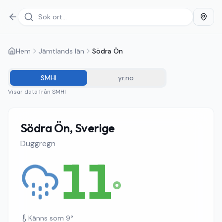
Hem
Jämtlands län
Södra Ön
SMHI
yr.no
Visar data från
SMHI
Södra Ön, Sverige
Duggregn
11
°
Känns som
9
°