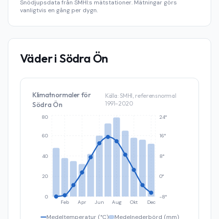
Snödjupsdata från SMHI:s mätstationer. Mätningar görs
vanligtvis en gång per dygn.
Väder i
Södra Ön
Klimatnormaler för
Källa: SMHI, referensnormal
1991–2020
Södra Ön
80
24°
60
16°
40
8°
20
0°
0
-8°
Feb
Apr
Jun
Aug
Okt
Dec
Medeltemperatur (°C)
Medelnederbörd (mm)