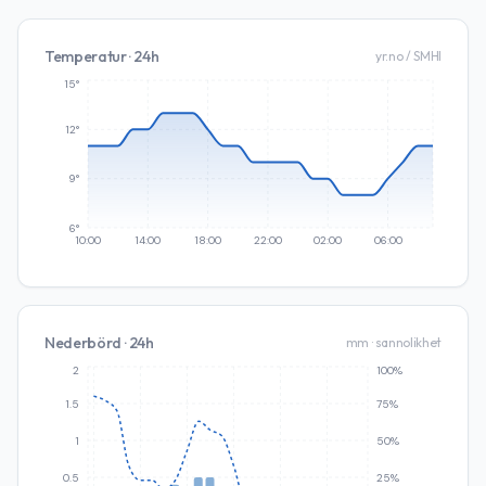
Temperatur · 24h
yr.no / SMHI
15°
12°
9°
6°
10:00
14:00
18:00
22:00
02:00
06:00
Nederbörd · 24h
mm · sannolikhet
2
100%
1.5
75%
1
50%
0.5
25%