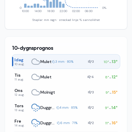
0
0%
10:00
14:00
18:00
22:00
02:00
06:00
Staplar: mm regn · streckad linje: % sannolikhet
10-dygnsprognos
Idag
Mulet
13
°
3
3 mm · 80%
10
°
→
10 aug.
Tis
Mulet
12
°
4
8
°
→
11 aug.
Ons
Molnigt
15
°
3
9
°
→
12 aug.
Tors
Duggregn
14
°
2
4 mm · 85%
9
°
→
13 aug.
Fre
Duggregn
16
°
2
6 mm · 71%
11
°
→
14 aug.