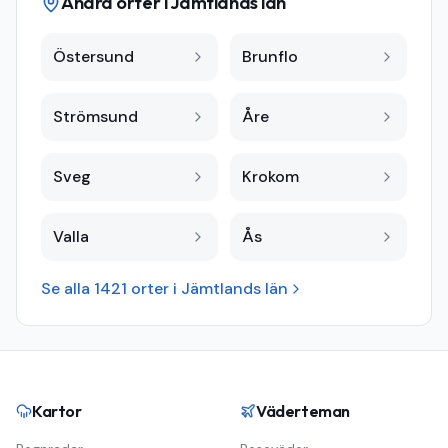
Andra orter i
Jämtlands län
Östersund
Brunflo
Strömsund
Åre
Sveg
Krokom
Valla
Ås
Se alla
1421
orter i
Jämtlands län
Kartor
Väderteman