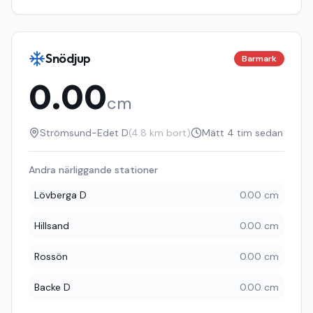
Snödjup
Barmark
0.00
cm
Strömsund-Edet D
(
4.8
km bort)
Mätt
4 tim sedan
Andra närliggande stationer
Lövberga D
0.00 cm
Hillsand
0.00 cm
Rossön
0.00 cm
Backe D
0.00 cm