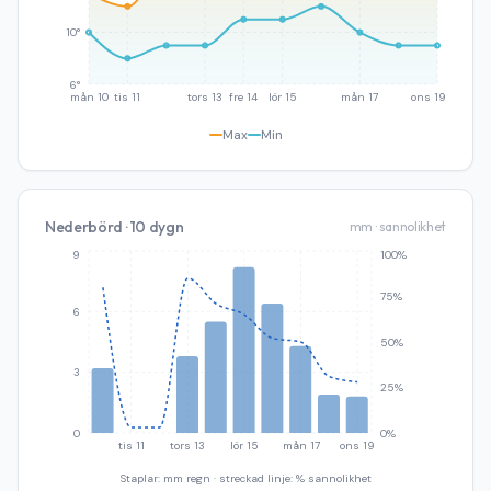
10°
6°
mån 10
tis 11
tors 13
fre 14
lör 15
mån 17
ons 19
Max
Min
Nederbörd · 10 dygn
mm · sannolikhet
9
100%
75%
6
50%
3
25%
0
0%
tis 11
tors 13
lör 15
mån 17
ons 19
Staplar: mm regn · streckad linje: % sannolikhet