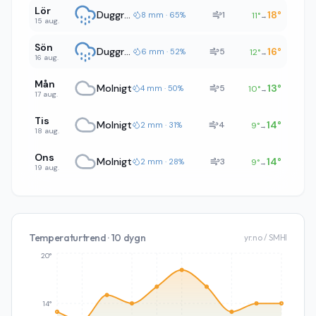
Lör
Duggregn
18
°
1
8 mm · 65%
11
°
→
15 aug.
Sön
Duggregn
16
°
5
6 mm · 52%
12
°
→
16 aug.
Mån
Molnigt
13
°
5
4 mm · 50%
10
°
→
17 aug.
Tis
Molnigt
14
°
4
2 mm · 31%
9
°
→
18 aug.
Ons
Molnigt
14
°
3
2 mm · 28%
9
°
→
19 aug.
Temperaturtrend · 10 dygn
yr.no / SMHI
20°
14°