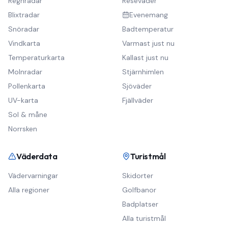
Regnradar
Reseväder
Blixtradar
Evenemang
Snöradar
Badtemperatur
Vindkarta
Varmast just nu
Temperaturkarta
Kallast just nu
Molnradar
Stjärnhimlen
Pollenkarta
Sjöväder
UV-karta
Fjällväder
Sol & måne
Norrsken
Väderdata
Turistmål
Vädervarningar
Skidorter
Alla regioner
Golfbanor
Badplatser
Alla turistmål