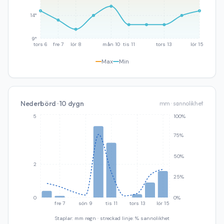
14°
9°
tors 6
fre 7
lör 8
mån 10
tis 11
tors 13
lör 15
Max
Min
Nederbörd · 10 dygn
mm · sannolikhet
5
100%
75%
50%
2
25%
0
0%
fre 7
sön 9
tis 11
tors 13
lör 15
Staplar: mm regn · streckad linje: % sannolikhet