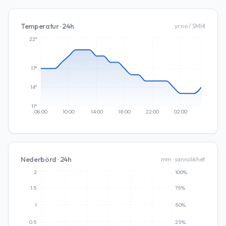
Temperatur · 24h
yr.no / SMHI
22°
17°
14°
11°
06:00
10:00
14:00
18:00
22:00
02:00
Nederbörd · 24h
mm · sannolikhet
2
100%
1.5
75%
1
50%
0.5
25%