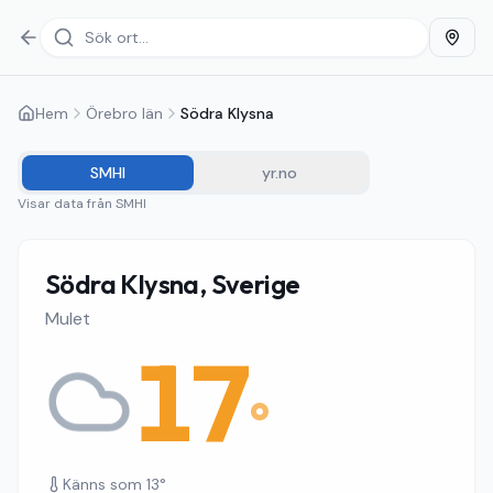
Hem
Örebro län
Södra Klysna
SMHI
yr.no
Visar data från
SMHI
Södra Klysna, Sverige
Mulet
17
°
Känns som
13
°