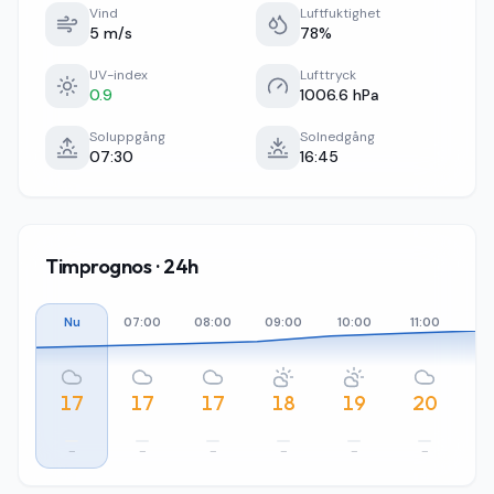
Vind
Luftfuktighet
5 m/s
78%
UV-index
Lufttryck
0.9
1006.6 hPa
Soluppgång
Solnedgång
07:30
16:45
Timprognos · 24h
Nu
07:00
08:00
09:00
10:00
11:00
12
17
17
17
18
19
20
–
–
–
–
–
–