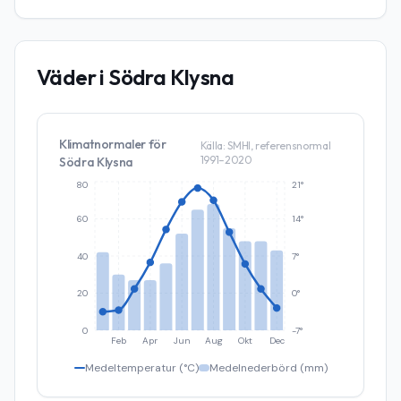
Väder i
Södra Klysna
Klimatnormaler för
Källa: SMHI, referensnormal
1991–2020
Södra Klysna
80
21°
60
14°
40
7°
20
0°
0
-7°
Feb
Apr
Jun
Aug
Okt
Dec
Medeltemperatur (°C)
Medelnederbörd (mm)