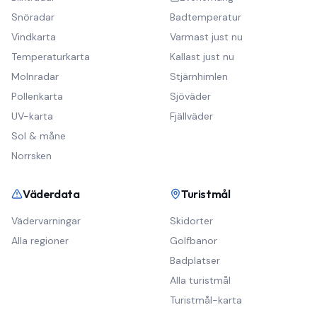
Snöradar
Badtemperatur
Vindkarta
Varmast just nu
Temperaturkarta
Kallast just nu
Molnradar
Stjärnhimlen
Pollenkarta
Sjöväder
UV-karta
Fjällväder
Sol & måne
Norrsken
Väderdata
Turistmål
Vädervarningar
Skidorter
Alla regioner
Golfbanor
Badplatser
Alla turistmål
Turistmål-karta