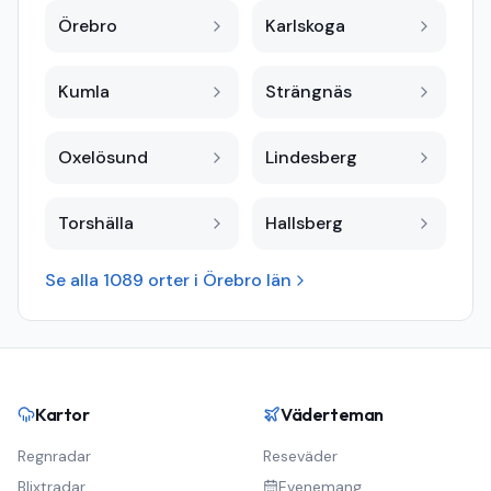
Örebro
Karlskoga
Kumla
Strängnäs
Oxelösund
Lindesberg
Torshälla
Hallsberg
Se alla
1089
orter i
Örebro län
Kartor
Väderteman
Regnradar
Reseväder
Blixtradar
Evenemang