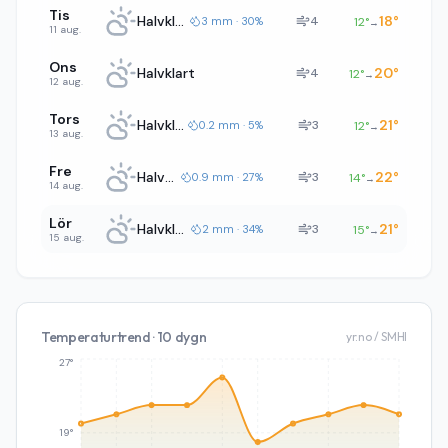
Tis
Halvklart
18
°
4
3 mm · 30%
12
°
→
11 aug.
Ons
Halvklart
20
°
4
12
°
→
12 aug.
Tors
Halvklart
21
°
3
0.2 mm · 5%
12
°
→
13 aug.
Fre
Halvklart
22
°
3
0.9 mm · 27%
14
°
→
14 aug.
Lör
Halvklart
21
°
3
2 mm · 34%
15
°
→
15 aug.
Temperaturtrend · 10 dygn
yr.no / SMHI
27°
19°