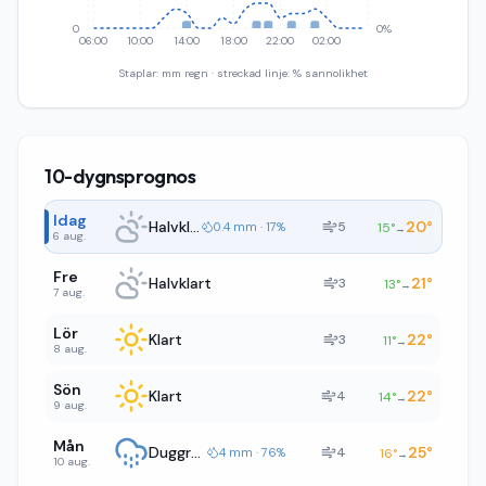
0
0%
06:00
10:00
14:00
18:00
22:00
02:00
Staplar: mm regn · streckad linje: % sannolikhet
10-dygnsprognos
Idag
Halvklart
20
°
5
0.4 mm · 17%
15
°
→
6 aug.
Fre
Halvklart
21
°
3
13
°
→
7 aug.
Lör
Klart
22
°
3
11
°
→
8 aug.
Sön
Klart
22
°
4
14
°
→
9 aug.
Mån
Duggregn
25
°
4
4 mm · 76%
16
°
→
10 aug.