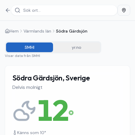
Hem
Värmlands län
Södra Gärdsjön
SMHI
yr.no
Visar data från
SMHI
Södra Gärdsjön, Sverige
Delvis molnigt
12
°
Känns som
10
°