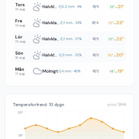
Tors
Halvklart
21
°
3
0.2 mm · 4%
13
°
→
13 aug.
Fre
Halvklart
23
°
4
1 mm · 34%
15
°
→
14 aug.
Lör
Halvklart
22
°
2
1 mm · 27%
15
°
→
15 aug.
Sön
Halvklart
20
°
2
3 mm · 32%
15
°
→
16 aug.
Mån
Molnigt
19
°
2
4 mm · 40%
14
°
→
17 aug.
Temperaturtrend · 10 dygn
yr.no / SMHI
25°
18°