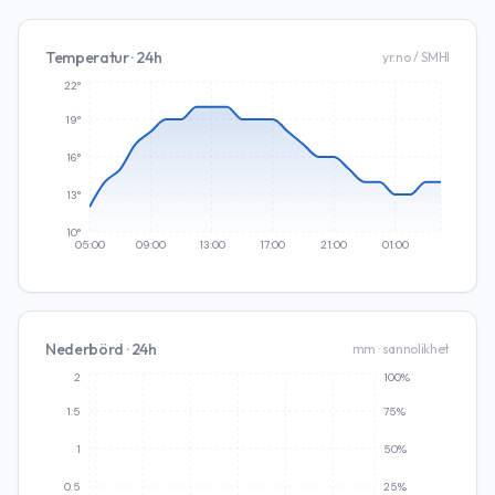
Temperatur · 24h
yr.no / SMHI
22°
19°
16°
13°
10°
05:00
09:00
13:00
17:00
21:00
01:00
Nederbörd · 24h
mm · sannolikhet
2
100%
1.5
75%
1
50%
0.5
25%