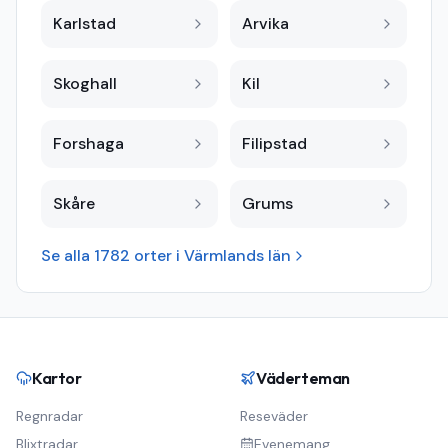
Karlstad
Arvika
Skoghall
Kil
Forshaga
Filipstad
Skåre
Grums
Se alla
1782
orter i
Värmlands län
Kartor
Väderteman
Regnradar
Reseväder
Blixtradar
Evenemang