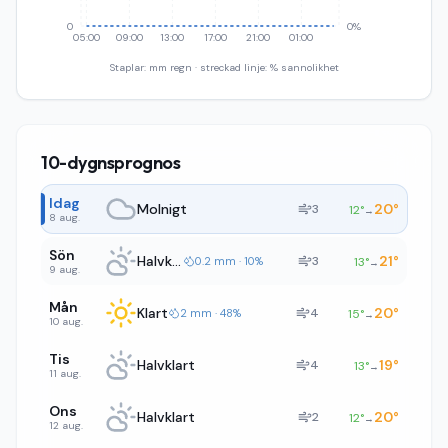
0
0%
05:00
09:00
13:00
17:00
21:00
01:00
Staplar: mm regn · streckad linje: % sannolikhet
10-dygnsprognos
Idag
Molnigt
20
°
3
12
°
→
8 aug.
Sön
Halvklart
21
°
3
0.2 mm · 10%
13
°
→
9 aug.
Mån
Klart
20
°
4
2 mm · 48%
15
°
→
10 aug.
Tis
Halvklart
19
°
4
13
°
→
11 aug.
Ons
Halvklart
20
°
2
12
°
→
12 aug.