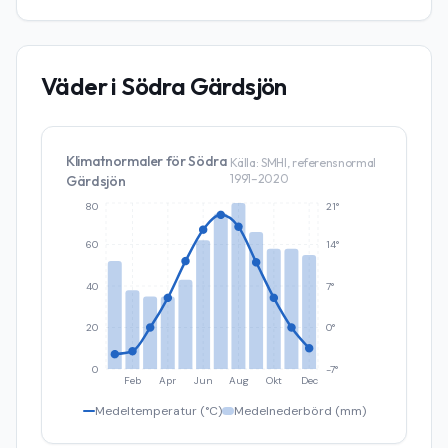
Väder i
Södra Gärdsjön
Klimatnormaler för
Södra
Källa: SMHI, referensnormal
1991–2020
Gärdsjön
80
21°
60
14°
40
7°
20
0°
0
-7°
Feb
Apr
Jun
Aug
Okt
Dec
Medeltemperatur (°C)
Medelnederbörd (mm)