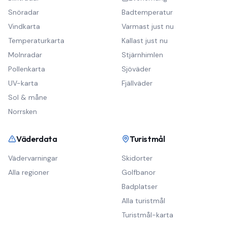
Snöradar
Badtemperatur
Vindkarta
Varmast just nu
Temperaturkarta
Kallast just nu
Molnradar
Stjärnhimlen
Pollenkarta
Sjöväder
UV-karta
Fjällväder
Sol & måne
Norrsken
Väderdata
Turistmål
Vädervarningar
Skidorter
Alla regioner
Golfbanor
Badplatser
Alla turistmål
Turistmål-karta