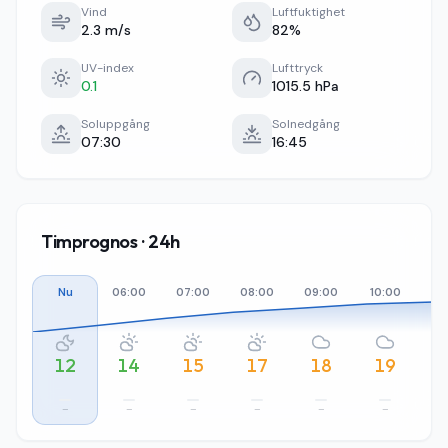
Vind
Luftfuktighet
2.3 m/s
82%
UV-index
Lufttryck
0.1
1015.5 hPa
Soluppgång
Solnedgång
07:30
16:45
Timprognos · 24h
Nu
06:00
07:00
08:00
09:00
10:00
11
12
14
15
17
18
19
–
–
–
–
–
–