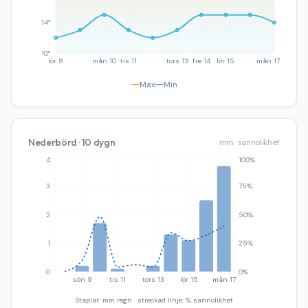
14°
10°
lör 8
mån 10
tis 11
tors 13
fre 14
lör 15
mån 17
Max
Min
Nederbörd · 10 dygn
mm · sannolikhet
4
100%
3
75%
2
50%
1
25%
0
0%
sön 9
tis 11
tors 13
lör 15
mån 17
Staplar: mm regn · streckad linje: % sannolikhet