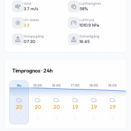
Vind
Luftfuktighet
3.7 m/s
58%
UV-index
Lufttryck
3.3
1010.9 hPa
Soluppgång
Solnedgång
07:30
16:45
Timprognos · 24h
Nu
15:00
16:00
17:00
18:00
19:00
20
20
20
20
19
19
19
–
–
–
–
–
–