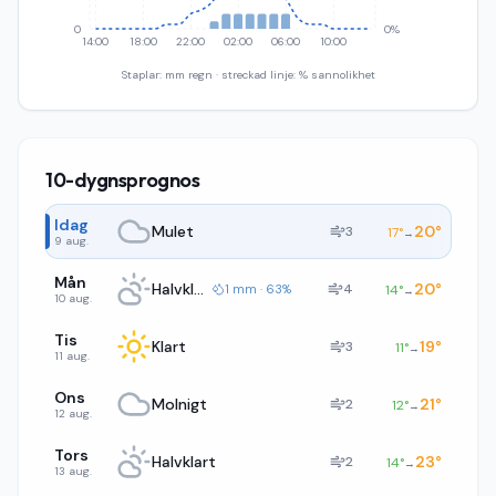
0
0%
14:00
18:00
22:00
02:00
06:00
10:00
Staplar: mm regn · streckad linje: % sannolikhet
10-dygnsprognos
Idag
Mulet
20
°
3
17
°
→
9 aug.
Mån
Halvklart
20
°
4
1 mm · 63%
14
°
→
10 aug.
Tis
Klart
19
°
3
11
°
→
11 aug.
Ons
Molnigt
21
°
2
12
°
→
12 aug.
Tors
Halvklart
23
°
2
14
°
→
13 aug.