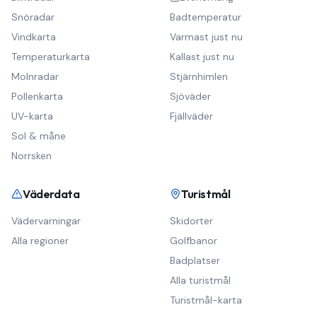
Snöradar
Badtemperatur
Vindkarta
Varmast just nu
Temperaturkarta
Kallast just nu
Molnradar
Stjärnhimlen
Pollenkarta
Sjöväder
UV-karta
Fjällväder
Sol & måne
Norrsken
Väderdata
Turistmål
Vädervarningar
Skidorter
Alla regioner
Golfbanor
Badplatser
Alla turistmål
Turistmål-karta