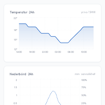
Temperatur · 24h
yr.no / SMHI
22°
18°
15°
12°
14:00
18:00
22:00
02:00
06:00
10:00
Nederbörd · 24h
mm · sannolikhet
2
100%
1.5
75%
1
50%
0.5
25%