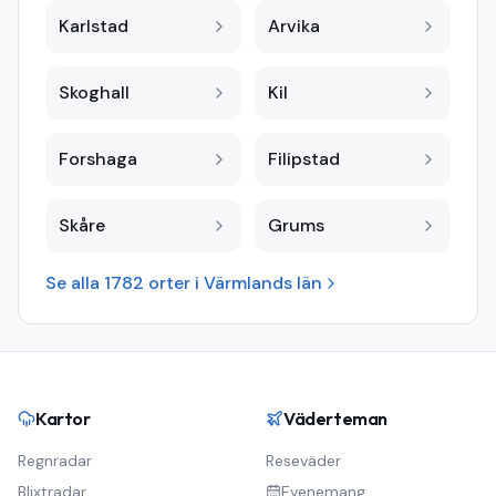
Karlstad
Arvika
Skoghall
Kil
Forshaga
Filipstad
Skåre
Grums
Se alla
1782
orter i
Värmlands län
Kartor
Väderteman
Regnradar
Reseväder
Blixtradar
Evenemang