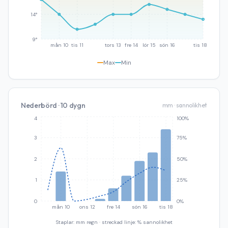
14°
9°
mån 10
tis 11
tors 13
fre 14
lör 15
sön 16
tis 18
Max
Min
Nederbörd · 10 dygn
mm · sannolikhet
4
100%
3
75%
2
50%
1
25%
0
0%
mån 10
ons 12
fre 14
sön 16
tis 18
Staplar: mm regn · streckad linje: % sannolikhet