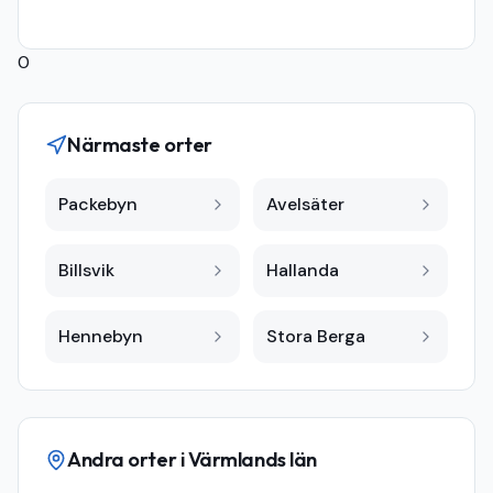
0
Närmaste orter
Packebyn
Avelsäter
Billsvik
Hallanda
Hennebyn
Stora Berga
Andra orter i
Värmlands län