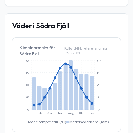
Väder i
Södra Fjäll
Klimatnormaler för
Källa: SMHI, referensnormal
1991–2020
Södra Fjäll
80
21°
60
14°
40
7°
20
0°
0
-7°
Feb
Apr
Jun
Aug
Okt
Dec
Medeltemperatur (°C)
Medelnederbörd (mm)