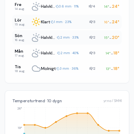
Fre
Halvklart
24
°
4
0.6 mm · 11%
14
°
→
14 aug.
Lör
Klart
24
°
3
1 mm · 23%
16
°
→
15 aug.
Sön
Halvklart
20
°
2
2 mm · 33%
15
°
→
16 aug.
Mån
Halvklart
18
°
3
2 mm · 40%
14
°
→
17 aug.
Tis
Molnigt
18
°
2
3 mm · 36%
13
°
→
18 aug.
Temperaturtrend · 10 dygn
yr.no / SMHI
26°
19°