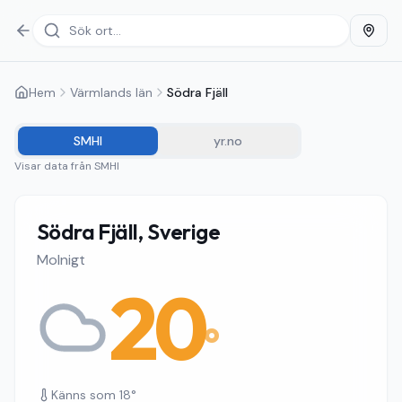
Hem
Värmlands län
Södra Fjäll
SMHI
yr.no
Visar data från
SMHI
Södra Fjäll, Sverige
Molnigt
20
°
Känns som
18
°