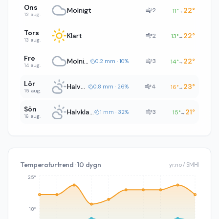
Ons
Molnigt
22
°
2
11
°
→
12 aug.
Tors
Klart
22
°
2
13
°
→
13 aug.
Fre
Molnigt
22
°
3
0.2 mm · 10%
14
°
→
14 aug.
Lör
Halvklart
23
°
4
0.8 mm · 26%
16
°
→
15 aug.
Sön
Halvklart
21
°
3
1 mm · 32%
15
°
→
16 aug.
Temperaturtrend · 10 dygn
yr.no / SMHI
25°
18°