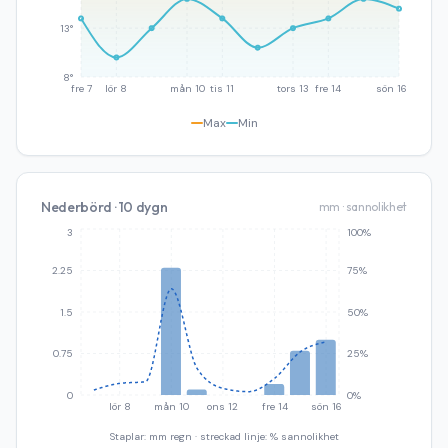
13°
8°
fre 7
lör 8
mån 10
tis 11
tors 13
fre 14
sön 16
Max
Min
Nederbörd · 10 dygn
mm · sannolikhet
3
100%
2.25
75%
1.5
50%
0.75
25%
0
0%
lör 8
mån 10
ons 12
fre 14
sön 16
Staplar: mm regn · streckad linje: % sannolikhet