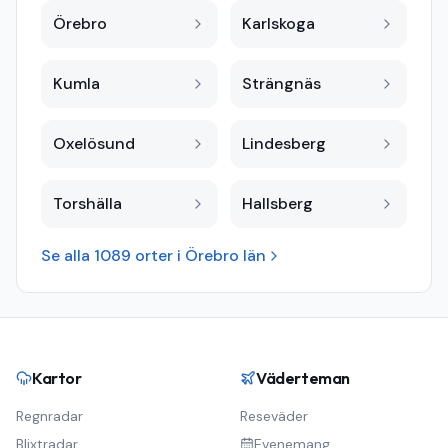
Örebro
Karlskoga
Kumla
Strängnäs
Oxelösund
Lindesberg
Torshälla
Hallsberg
Se alla
1089
orter i
Örebro län
Kartor
Väderteman
Regnradar
Reseväder
Blixtradar
Evenemang