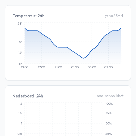
Temperatur · 24h
yr.no / SMHI
23°
16°
12°
8°
13:00
17:00
21:00
01:00
05:00
09:00
Nederbörd · 24h
mm · sannolikhet
2
100%
1.5
75%
1
50%
0.5
25%