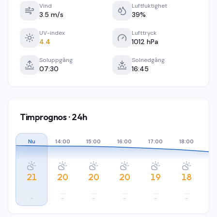
Vind
Luftfuktighet
3.5 m/s
39%
UV-index
Lufttryck
4.4
1012 hPa
Soluppgång
Solnedgång
07:30
16:45
Timprognos · 24h
Nu
14:00
15:00
16:00
17:00
18:00
19
21
20
20
20
19
18
–
–
–
–
–
–