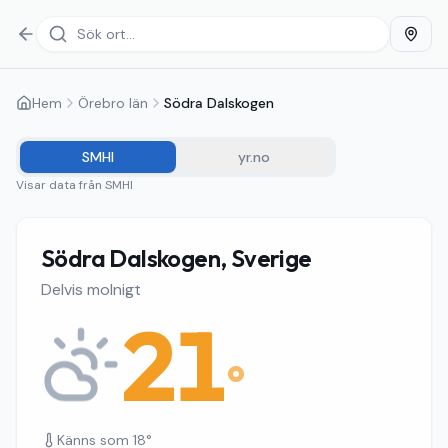
Hem
Örebro län
Södra Dalskogen
SMHI
yr.no
Visar data från
SMHI
Södra Dalskogen, Sverige
Delvis molnigt
21
°
Känns som
18
°