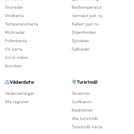
Snöradar
Badtemperatur
Vindkarta
Varmast just nu
Temperaturkarta
Kallast just nu
Molnradar
Stjärnhimlen
Pollenkarta
Sjöväder
UV-karta
Fjällväder
Sol & måne
Norrsken
Väderdata
Turistmål
Vädervarningar
Skidorter
Alla regioner
Golfbanor
Badplatser
Alla turistmål
Turistmål-karta