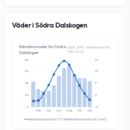
Väder i
Södra Dalskogen
Klimatnormaler för
Södra
Källa: SMHI, referensnormal
1991–2020
Dalskogen
80
21°
60
14°
40
7°
20
0°
0
-7°
Feb
Apr
Jun
Aug
Okt
Dec
Medeltemperatur (°C)
Medelnederbörd (mm)