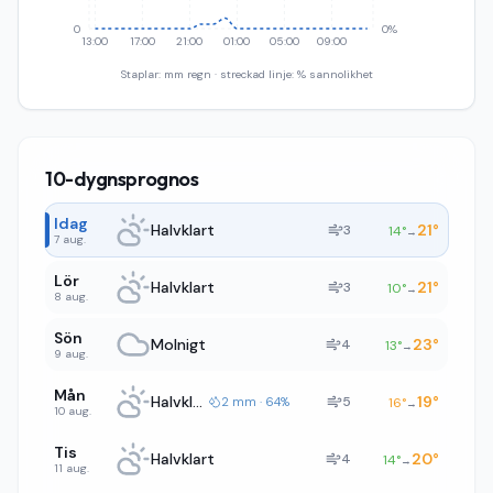
0
0%
13:00
17:00
21:00
01:00
05:00
09:00
Staplar: mm regn · streckad linje: % sannolikhet
10-dygnsprognos
Idag
Halvklart
21
°
3
14
°
→
7 aug.
Lör
Halvklart
21
°
3
10
°
→
8 aug.
Sön
Molnigt
23
°
4
13
°
→
9 aug.
Mån
Halvklart
19
°
5
2 mm · 64%
16
°
→
10 aug.
Tis
Halvklart
20
°
4
14
°
→
11 aug.