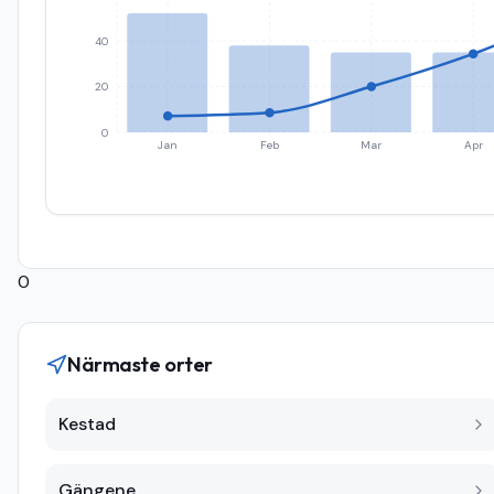
40
20
0
Jan
Feb
Mar
Apr
0
Närmaste orter
Kestad
Gängene