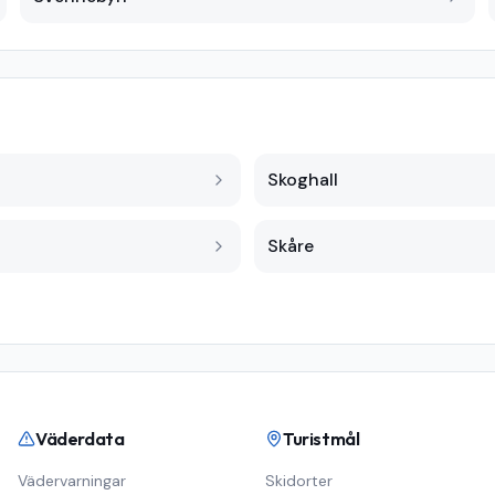
Skoghall
Skåre
Väderdata
Turistmål
Vädervarningar
Skidorter