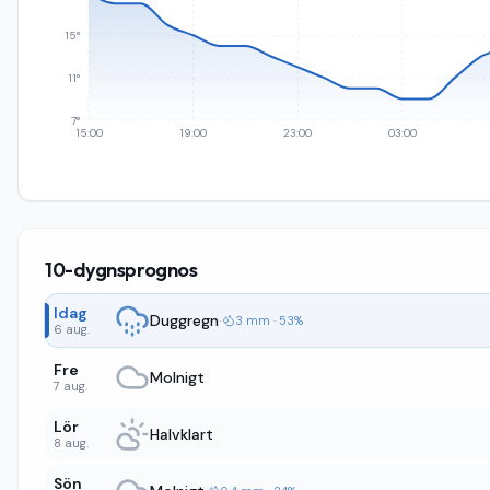
15°
11°
7°
15:00
19:00
23:00
03:00
10-dygnsprognos
Idag
Duggregn
·
3 mm · 53%
6 aug.
Fre
Molnigt
7 aug.
Lör
Halvklart
8 aug.
Sön