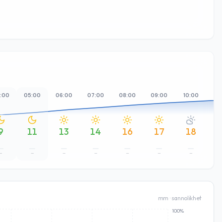
:00
05:00
06:00
07:00
08:00
09:00
10:00
11
9
11
13
14
16
17
18
–
–
–
–
–
–
–
mm · sannolikhet
100%