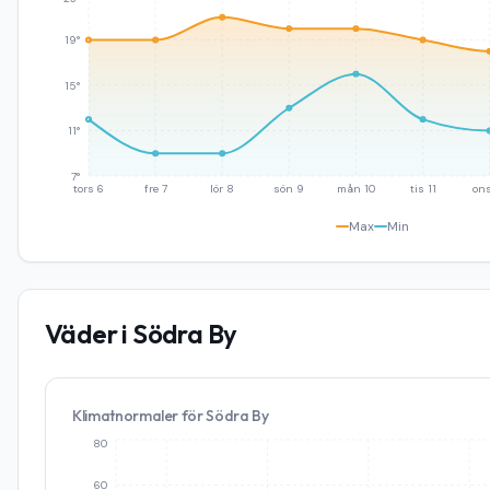
19°
15°
11°
7°
tors 6
fre 7
lör 8
sön 9
mån 10
tis 11
ons
Max
Min
Väder i
Södra By
Klimatnormaler för
Södra By
80
60