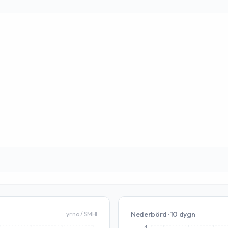
Nederbörd · 10 dygn
yr.no / SMHI
4