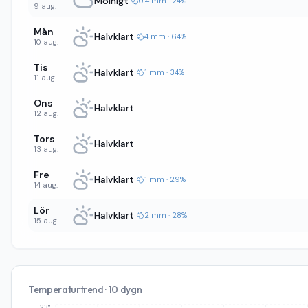
Molnigt
·
0.4 mm · 24%
9 aug.
Mån
Halvklart
·
4 mm · 64%
10 aug.
Tis
Halvklart
·
1 mm · 34%
11 aug.
Ons
Halvklart
12 aug.
Tors
Halvklart
13 aug.
Fre
Halvklart
·
1 mm · 29%
14 aug.
Lör
Halvklart
·
2 mm · 28%
15 aug.
Temperaturtrend · 10 dygn
23°