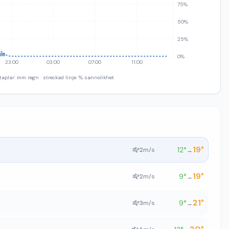
75%
50%
25%
0%
23:00
03:00
07:00
11:00
taplar: mm regn · streckad linje: % sannolikhet
19
°
12
°
2
m/s
→
19
°
9
°
2
m/s
→
21
°
9
°
3
m/s
→