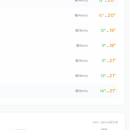
20
°
13
°
4
m/s
→
20
°
16
°
4
m/s
→
19
°
12
°
3
m/s
→
18
°
11
°
1
m/s
→
21
°
11
°
2
m/s
→
21
°
13
°
3
m/s
→
21
°
14
°
2
m/s
→
mm · sannolikhet
100%