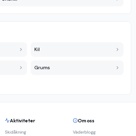
Kil
Grums
Aktiviteter
Om oss
Skidåkning
Väderblogg