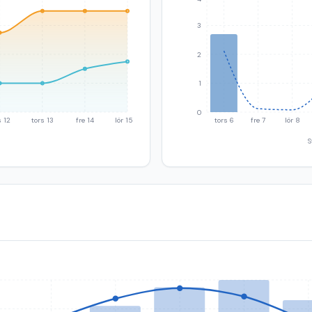
3
2
1
0
 12
tors 13
fre 14
lör 15
tors 6
fre 7
lör 8
S