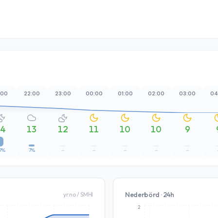
:00
22:00
23:00
00:00
01:00
02:00
03:00
04
14
13
12
11
10
10
9
7%
7%
–
–
–
–
–
Nederbörd · 24h
yr.no / SMHI
2