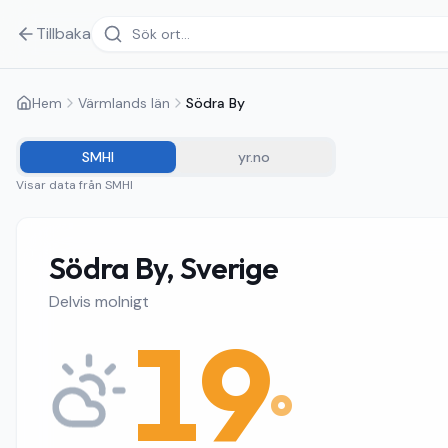
Tillbaka
Hem
Värmlands län
Södra By
SMHI
yr.no
Visar data från
SMHI
Södra By, Sverige
Delvis molnigt
19
°