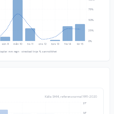
75%
50%
25%
0%
sön 9
mån 10
tis 11
ons 12
tors 13
fre 14
lör 15
taplar: mm regn · streckad linje: % sannolikhet
Källa: SMHI, referensnormal 1991–2020
21°
14°