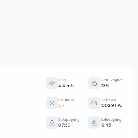
Vind
Luftfuktighet
4.4 m/s
73%
UV-index
Lufttryck
2.7
1003.9 hPa
Soluppgång
Solnedgång
07:30
16:45