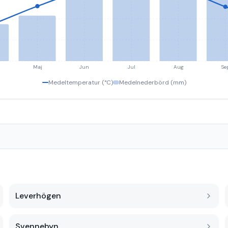
Maj
Jun
Jul
Aug
Se
Medeltemperatur (°C)
Medelnederbörd (mm)
Leverhögen
Svennebyn