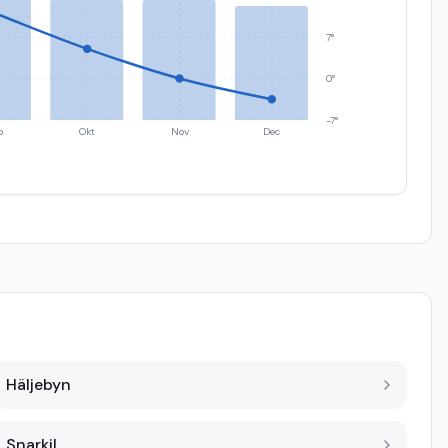
7°
0°
-7°
p
Okt
Nov
Dec
Häljebyn
Snarkil