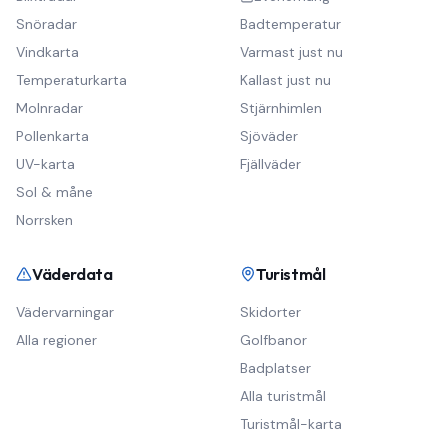
Snöradar
Badtemperatur
Vindkarta
Varmast just nu
Temperaturkarta
Kallast just nu
Molnradar
Stjärnhimlen
Pollenkarta
Sjöväder
UV-karta
Fjällväder
Sol & måne
Norrsken
Väderdata
Turistmål
Vädervarningar
Skidorter
Alla regioner
Golfbanor
Badplatser
Alla turistmål
Turistmål-karta