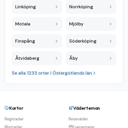
Linköping
Norrköping
Motala
Mjölby
Finspång
Söderköping
Åtvidaberg
Åby
Se alla
1233
orter i
Östergötlands län
Kartor
Väderteman
Regnradar
Reseväder
Blixtradar
Evenemang