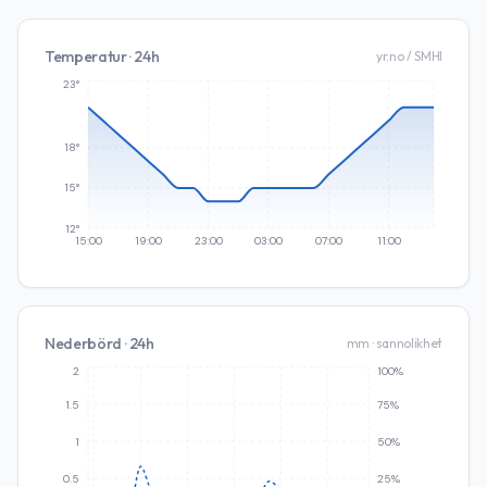
Temperatur · 24h
yr.no / SMHI
23°
18°
15°
12°
15:00
19:00
23:00
03:00
07:00
11:00
Nederbörd · 24h
mm · sannolikhet
2
100%
1.5
75%
1
50%
0.5
25%