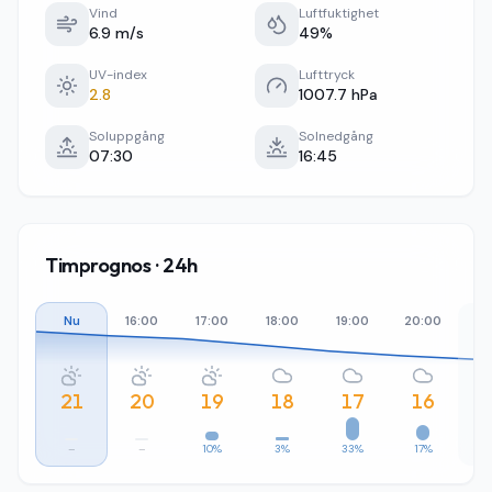
Vind
Luftfuktighet
6.9 m/s
49%
UV-index
Lufttryck
2.8
1007.7 hPa
Soluppgång
Solnedgång
07:30
16:45
Timprognos · 24h
Nu
16:00
17:00
18:00
19:00
20:00
21
21
20
19
18
17
16
–
–
10%
3%
33%
17%
1