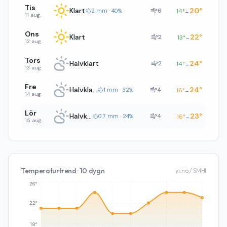
Tis
Klart
20
°
6
2 mm · 40%
14
°
→
11 aug.
Ons
Klart
22
°
2
13
°
→
12 aug.
Tors
Halvklart
24
°
2
14
°
→
13 aug.
Fre
Halvklart
24
°
4
1 mm · 32%
16
°
→
14 aug.
Lör
Halvklart
23
°
4
0.7 mm · 24%
16
°
→
15 aug.
Temperaturtrend · 10 dygn
yr.no / SMHI
26°
22°
18°