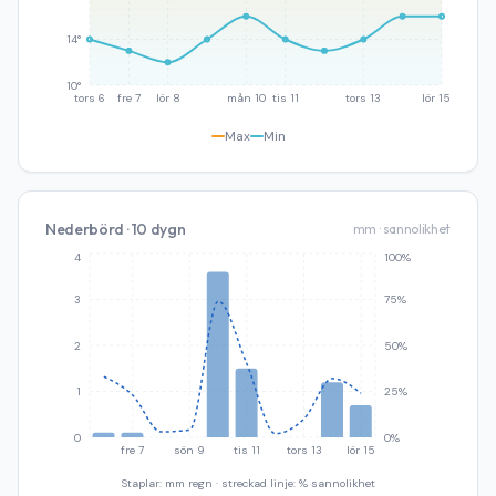
14°
10°
tors 6
fre 7
lör 8
mån 10
tis 11
tors 13
lör 15
Max
Min
Nederbörd · 10 dygn
mm · sannolikhet
4
100%
3
75%
2
50%
1
25%
0
0%
fre 7
sön 9
tis 11
tors 13
lör 15
Staplar: mm regn · streckad linje: % sannolikhet