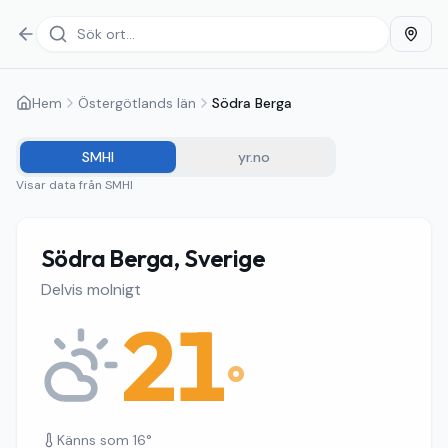
Hem
Östergötlands län
Södra Berga
SMHI
yr.no
Visar data från
SMHI
Södra Berga, Sverige
Delvis molnigt
21
°
Känns som
16
°