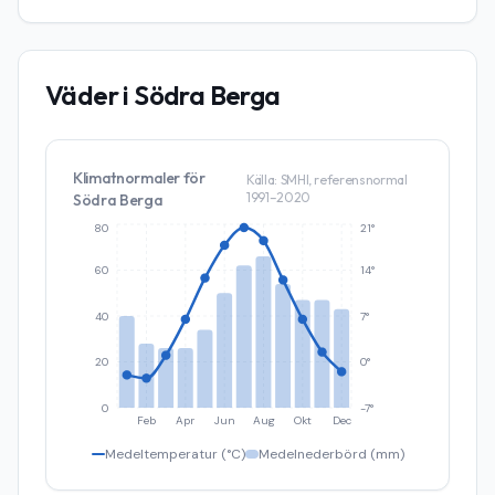
Väder i
Södra Berga
Klimatnormaler för
Källa: SMHI, referensnormal
1991–2020
Södra Berga
80
21°
60
14°
40
7°
20
0°
0
-7°
Feb
Apr
Jun
Aug
Okt
Dec
Medeltemperatur (°C)
Medelnederbörd (mm)