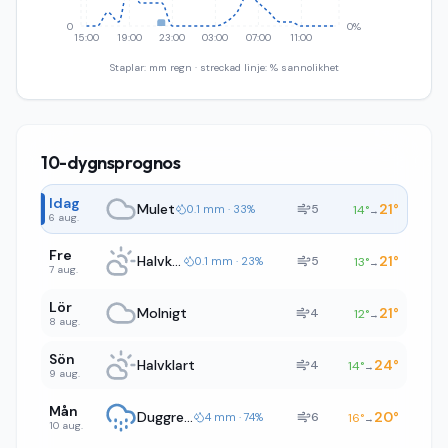
0
0%
15:00
19:00
23:00
03:00
07:00
11:00
Staplar: mm regn · streckad linje: % sannolikhet
10-dygnsprognos
Idag
Mulet
21
°
5
0.1 mm · 33%
14
°
→
6 aug.
Fre
Halvklart
21
°
5
0.1 mm · 23%
13
°
→
7 aug.
Lör
Molnigt
21
°
4
12
°
→
8 aug.
Sön
Halvklart
24
°
4
14
°
→
9 aug.
Mån
Duggregn
20
°
6
4 mm · 74%
16
°
→
10 aug.