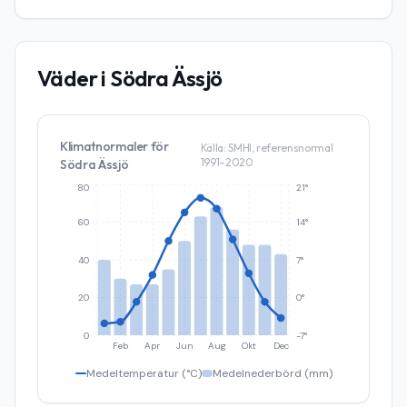
Väder i
Södra Ässjö
Klimatnormaler för
Källa: SMHI, referensnormal
1991–2020
Södra Ässjö
80
21°
60
14°
40
7°
20
0°
0
-7°
Feb
Apr
Jun
Aug
Okt
Dec
Medeltemperatur (°C)
Medelnederbörd (mm)