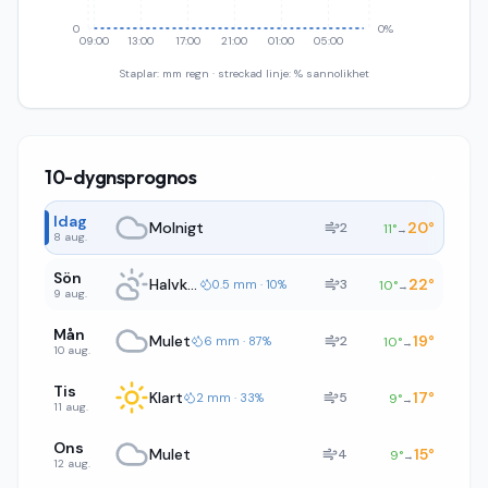
0
0%
09:00
13:00
17:00
21:00
01:00
05:00
Staplar: mm regn · streckad linje: % sannolikhet
10-dygnsprognos
Idag
Molnigt
20
°
2
11
°
→
8 aug.
Sön
Halvklart
22
°
3
0.5 mm · 10%
10
°
→
9 aug.
Mån
Mulet
19
°
2
6 mm · 87%
10
°
→
10 aug.
Tis
Klart
17
°
5
2 mm · 33%
9
°
→
11 aug.
Ons
Mulet
15
°
4
9
°
→
12 aug.