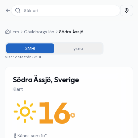
Hem
Gävleborgs län
Södra Ässjö
SMHI
yr.no
Visar data från
SMHI
Södra Ässjö, Sverige
Klart
16
°
Känns som
15
°