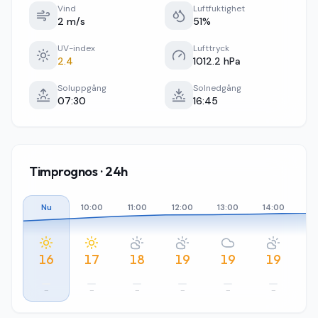
Vind
Luftfuktighet
2 m/s
51%
UV-index
Lufttryck
2.4
1012.2 hPa
Soluppgång
Solnedgång
07:30
16:45
Timprognos · 24h
Nu
10:00
11:00
12:00
13:00
14:00
15
16
17
18
19
19
19
–
–
–
–
–
–