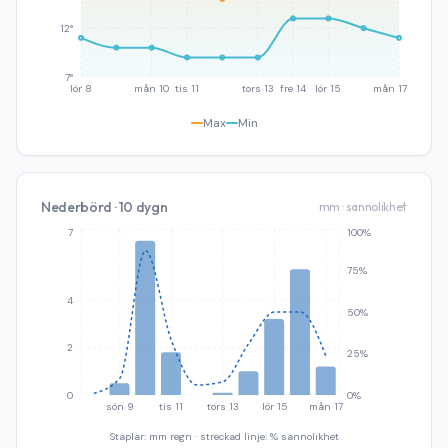
12°
7°
lör 8
mån 10
tis 11
tors 13
fre 14
lör 15
mån 17
Max
Min
Nederbörd · 10 dygn
mm · sannolikhet
7
100%
75%
4
50%
2
25%
0
0%
sön 9
tis 11
tors 13
lör 15
mån 17
Staplar: mm regn · streckad linje: % sannolikhet