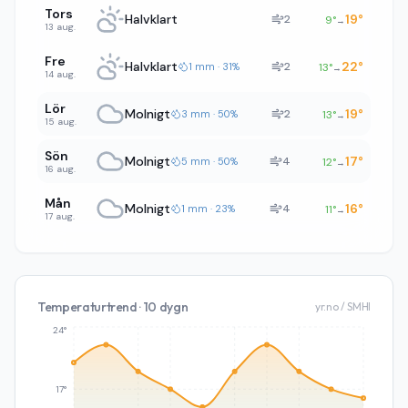
Tors
Halvklart
19
°
2
9
°
→
13 aug.
Fre
Halvklart
22
°
2
1 mm · 31%
13
°
→
14 aug.
Lör
Molnigt
19
°
2
3 mm · 50%
13
°
→
15 aug.
Sön
Molnigt
17
°
4
5 mm · 50%
12
°
→
16 aug.
Mån
Molnigt
16
°
4
1 mm · 23%
11
°
→
17 aug.
Temperaturtrend · 10 dygn
yr.no / SMHI
24°
17°