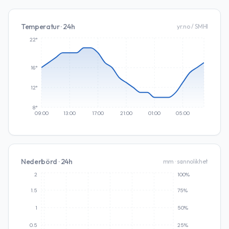
Temperatur · 24h
yr.no / SMHI
22°
16°
12°
8°
09:00
13:00
17:00
21:00
01:00
05:00
Nederbörd · 24h
mm · sannolikhet
2
100%
1.5
75%
1
50%
0.5
25%