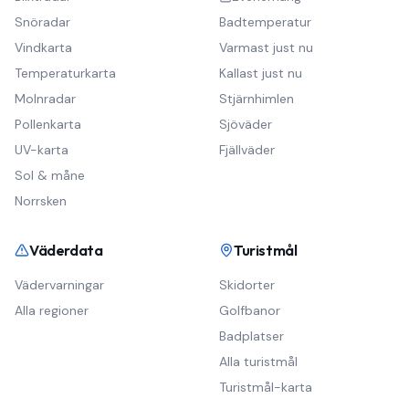
Snöradar
Badtemperatur
Vindkarta
Varmast just nu
Temperaturkarta
Kallast just nu
Molnradar
Stjärnhimlen
Pollenkarta
Sjöväder
UV-karta
Fjällväder
Sol & måne
Norrsken
Väderdata
Turistmål
Vädervarningar
Skidorter
Alla regioner
Golfbanor
Badplatser
Alla turistmål
Turistmål-karta