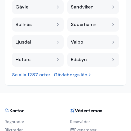
Gävle
Sandviken
Bollnäs
Söderhamn
Ljusdal
Valbo
Hofors
Edsbyn
Se alla
1287
orter i
Gävleborgs län
Kartor
Väderteman
Regnradar
Reseväder
Blixtradar
Evenemang