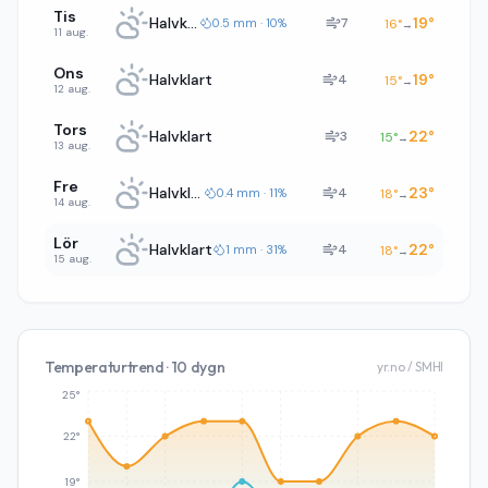
Tis
Halvklart
19
°
7
0.5 mm · 10%
16
°
→
11 aug.
Ons
Halvklart
19
°
4
15
°
→
12 aug.
Tors
Halvklart
22
°
3
15
°
→
13 aug.
Fre
Halvklart
23
°
4
0.4 mm · 11%
18
°
→
14 aug.
Lör
Halvklart
22
°
4
1 mm · 31%
18
°
→
15 aug.
Temperaturtrend · 10 dygn
yr.no / SMHI
25°
22°
19°