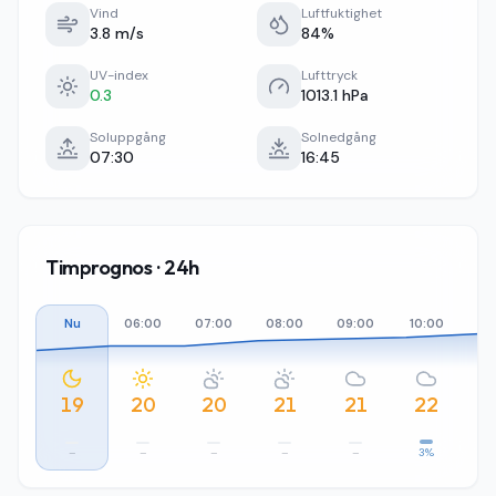
Vind
Luftfuktighet
3.8 m/s
84%
UV-index
Lufttryck
0.3
1013.1 hPa
Soluppgång
Solnedgång
07:30
16:45
Timprognos · 24h
Nu
06:00
07:00
08:00
09:00
10:00
11
19
20
20
21
21
22
–
–
–
–
–
3%