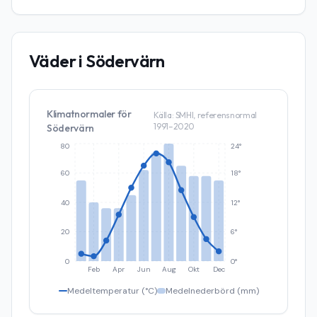
Väder i
Södervärn
Klimatnormaler för
Källa: SMHI, referensnormal
1991–2020
Södervärn
80
24°
60
18°
40
12°
20
6°
0
0°
Feb
Apr
Jun
Aug
Okt
Dec
Medeltemperatur (°C)
Medelnederbörd (mm)