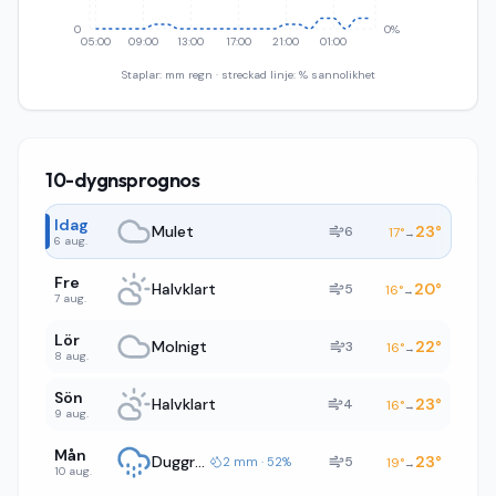
0
0%
05:00
09:00
13:00
17:00
21:00
01:00
Staplar: mm regn · streckad linje: % sannolikhet
10-dygnsprognos
Idag
Mulet
23
°
6
17
°
→
6 aug.
Fre
Halvklart
20
°
5
16
°
→
7 aug.
Lör
Molnigt
22
°
3
16
°
→
8 aug.
Sön
Halvklart
23
°
4
16
°
→
9 aug.
Mån
Duggregn
23
°
5
2 mm · 52%
19
°
→
10 aug.