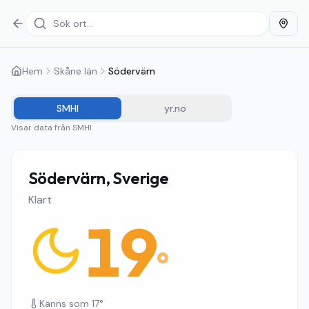
Hem
Skåne län
Södervärn
SMHI
yr.no
Visar data från
SMHI
Södervärn, Sverige
Klart
19
°
Känns som
17
°