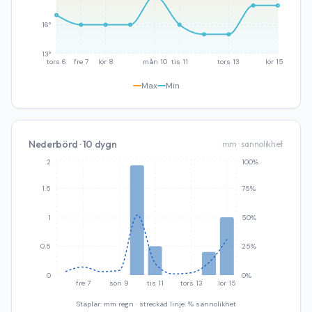
16°
13°
tors 6
fre 7
lör 8
mån 10
tis 11
tors 13
lör 15
Max
Min
Nederbörd · 10 dygn
mm · sannolikhet
2
100%
1.5
75%
1
50%
0.5
25%
0
0%
fre 7
sön 9
tis 11
tors 13
lör 15
Staplar: mm regn · streckad linje: % sannolikhet