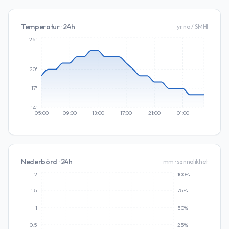
Temperatur · 24h
yr.no / SMHI
25°
20°
17°
14°
05:00
09:00
13:00
17:00
21:00
01:00
Nederbörd · 24h
mm · sannolikhet
2
100%
1.5
75%
1
50%
0.5
25%