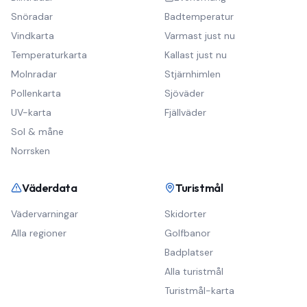
Snöradar
Badtemperatur
Vindkarta
Varmast just nu
Temperaturkarta
Kallast just nu
Molnradar
Stjärnhimlen
Pollenkarta
Sjöväder
UV-karta
Fjällväder
Sol & måne
Norrsken
Väderdata
Turistmål
Vädervarningar
Skidorter
Alla regioner
Golfbanor
Badplatser
Alla turistmål
Turistmål-karta