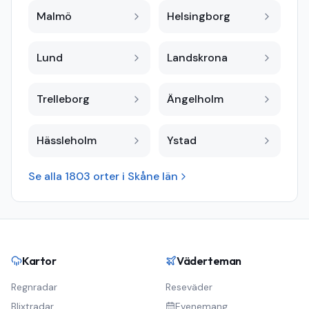
Malmö
Helsingborg
Lund
Landskrona
Trelleborg
Ängelholm
Hässleholm
Ystad
Se alla
1803
orter i
Skåne län
Kartor
Väderteman
Regnradar
Reseväder
Blixtradar
Evenemang