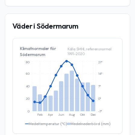
Väder i
Södermarum
Klimatnormaler för
Källa: SMHI, referensnormal
1991–2020
Södermarum
80
21°
60
14°
40
7°
20
0°
0
-7°
Feb
Apr
Jun
Aug
Okt
Dec
Medeltemperatur (°C)
Medelnederbörd (mm)