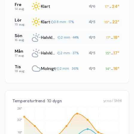
Fre
Klart
24
°
6
17
°
→
14 aug.
Lör
Klart
22
°
5
0.8 mm · 17%
19
°
→
15 aug.
Sön
Halvklart
18
°
5
2 mm · 44%
17
°
→
16 aug.
Mån
Halvklart
17
°
5
2 mm · 37%
15
°
→
17 aug.
Tis
Molnigt
16
°
5
2 mm · 36%
14
°
→
18 aug.
Temperaturtrend · 10 dygn
yr.no / SMHI
26°
22°
18°