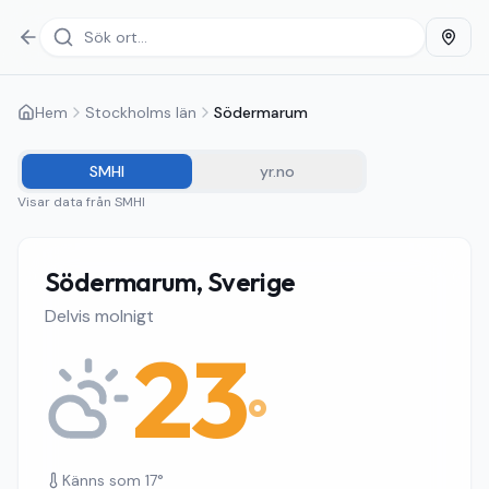
Hem
Stockholms län
Södermarum
SMHI
yr.no
Visar data från
SMHI
Södermarum, Sverige
Delvis molnigt
23
°
Känns som
17
°