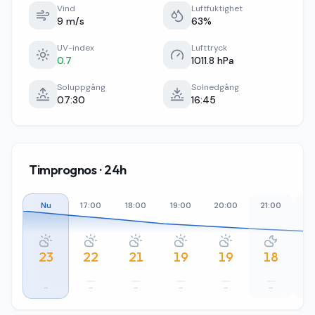
Vind
Luftfuktighet
9 m/s
63%
UV-index
Lufttryck
0.7
1011.8 hPa
Soluppgång
Solnedgång
07:30
16:45
Timprognos · 24h
Nu
17:00
18:00
19:00
20:00
21:00
22
23
22
21
19
19
18
–
–
–
–
–
–