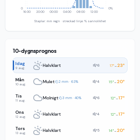
0
0%
16:00
20:00
00:00
04:00
08:00
12:00
Staplar: mm regn · streckad linje: % sannolikhet
10-dygnsprognos
Idag
Halvklart
23
°
6
17
°
→
9 aug.
Mån
Mulet
20
°
4
2 mm · 63%
15
°
→
10 aug.
Tis
Molnigt
17
°
6
3 mm · 40%
12
°
→
11 aug.
Ons
Halvklart
17
°
4
12
°
→
12 aug.
Tors
Halvklart
20
°
5
14
°
→
13 aug.