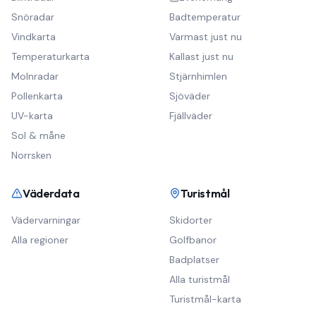
Snöradar
Badtemperatur
Vindkarta
Varmast just nu
Temperaturkarta
Kallast just nu
Molnradar
Stjärnhimlen
Pollenkarta
Sjöväder
UV-karta
Fjällväder
Sol & måne
Norrsken
Väderdata
Turistmål
Vädervarningar
Skidorter
Alla regioner
Golfbanor
Badplatser
Alla turistmål
Turistmål-karta