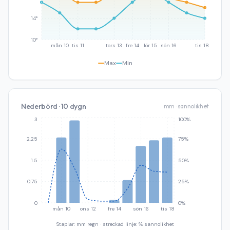
14°
10°
mån 10
tis 11
tors 13
fre 14
lör 15
sön 16
tis 18
Max
Min
Nederbörd · 10 dygn
mm · sannolikhet
3
100%
2.25
75%
1.5
50%
0.75
25%
0
0%
mån 10
ons 12
fre 14
sön 16
tis 18
Staplar: mm regn · streckad linje: % sannolikhet