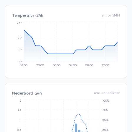
Temperatur · 24h
yr.no / SMHI
25°
21°
18°
15°
16:00
20:00
00:00
04:00
08:00
12:00
Nederbörd · 24h
mm · sannolikhet
2
100%
1.5
75%
1
50%
0.5
25%