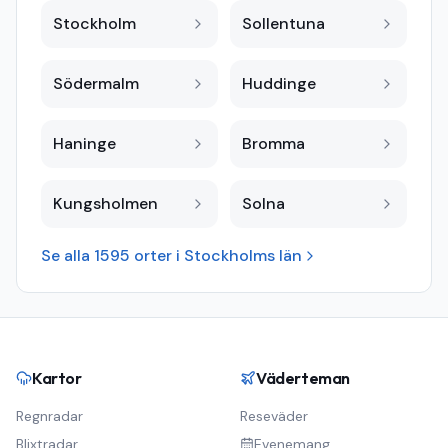
Stockholm
Sollentuna
Södermalm
Huddinge
Haninge
Bromma
Kungsholmen
Solna
Se alla
1595
orter i
Stockholms län
Kartor
Väderteman
Regnradar
Reseväder
Blixtradar
Evenemang