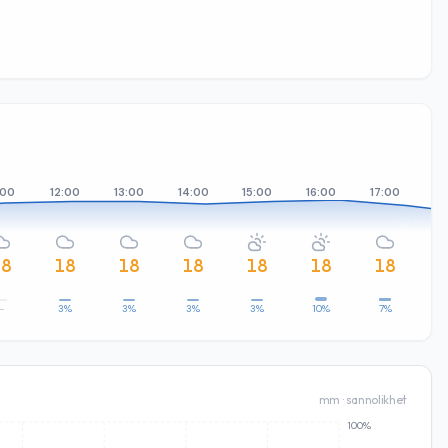
:00
12:00
13:00
14:00
15:00
16:00
17:00
18
18
18
18
18
18
18
18
–
3%
3%
3%
3%
10%
7%
mm · sannolikhet
100%