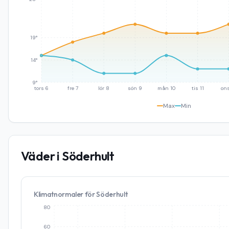
19°
14°
9°
tors 6
fre 7
lör 8
sön 9
mån 10
tis 11
ons
Max
Min
Väder i
Söderhult
Klimatnormaler för
Söderhult
80
60