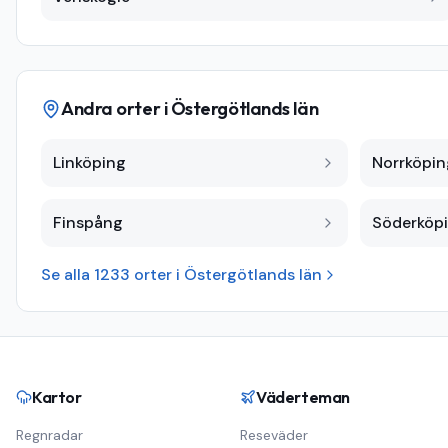
Andra orter i
Östergötlands län
Linköping
Norrköpin
Finspång
Söderköp
Se alla
1233
orter i
Östergötlands län
Kartor
Väderteman
Regnradar
Reseväder