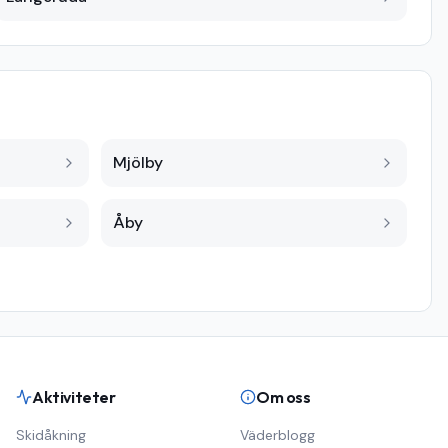
Mjölby
Åby
Aktiviteter
Om oss
Skidåkning
Väderblogg