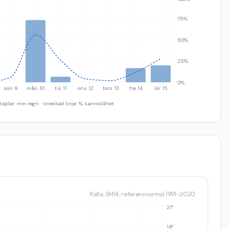
75%
50%
25%
0%
sön 9
mån 10
tis 11
ons 12
tors 13
fre 14
lör 15
taplar: mm regn · streckad linje: % sannolikhet
Källa: SMHI, referensnormal 1991–2020
21°
14°