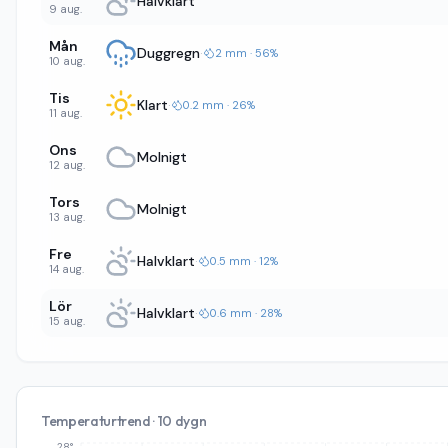
Halvklart
9 aug.
Mån
Duggregn
·
2 mm · 56%
10 aug.
Tis
Klart
·
0.2 mm · 26%
11 aug.
Ons
Molnigt
12 aug.
Tors
Molnigt
13 aug.
Fre
Halvklart
·
0.5 mm · 12%
14 aug.
Lör
Halvklart
·
0.6 mm · 28%
15 aug.
Temperaturtrend · 10 dygn
28°