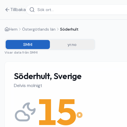
Tillbaka
Hem
Östergötlands län
Söderhult
SMHI
yr.no
Visar data från
SMHI
Söderhult, Sverige
Delvis molnigt
15
°