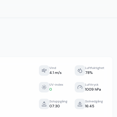
Vind
Luftfuktighet
4.1 m/s
78%
UV-index
Lufttryck
0
1009 hPa
Soluppgång
Solnedgång
07:30
16:45