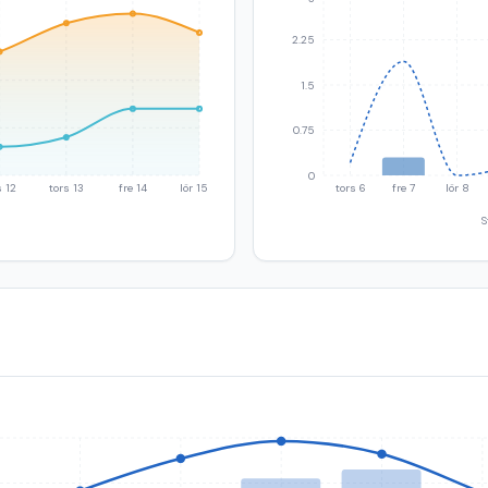
2.25
1.5
0.75
0
 12
tors 13
fre 14
lör 15
tors 6
fre 7
lör 8
S