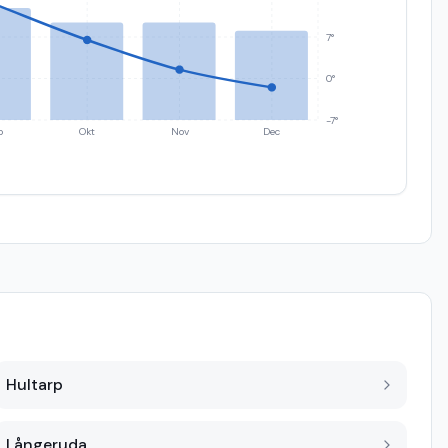
7°
0°
-7°
p
Okt
Nov
Dec
Hultarp
Långeruda