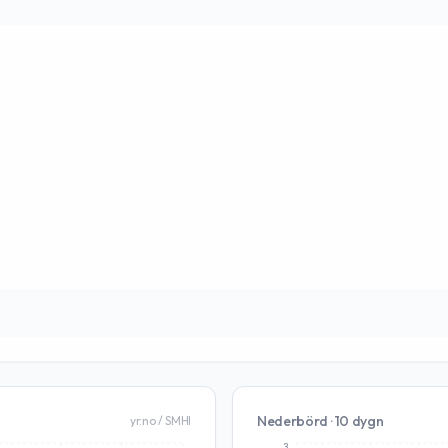
Nederbörd · 10 dygn
yr.no / SMHI
3