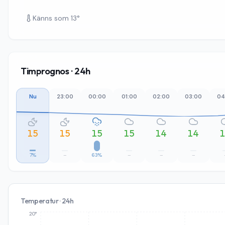
Känns som
13
°
Timprognos · 24h
Nu
23:00
00:00
01:00
02:00
03:00
04
15
15
15
15
14
14
7%
–
63%
–
–
–
Temperatur · 24h
20°