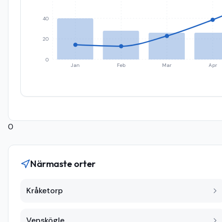
40
20
0
Jan
Feb
Mar
Apr
0
Närmaste orter
Kråketorp
Venskögle