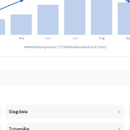
Maj
Jun
Jul
Aug
Se
Medeltemperatur (°C)
Medelnederbörd (mm)
Slagdala
Totemåla