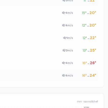
22
°
11
°
3
m/s
→
20
°
15
°
4
m/s
→
20
°
12
°
4
m/s
→
22
°
12
°
1
m/s
→
25
°
13
°
3
m/s
→
26
°
16
°
4
m/s
→
24
°
16
°
4
m/s
→
mm · sannolikhet
100%