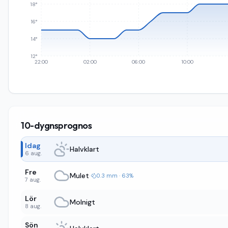
18°
16°
14°
12°
22:00
02:00
06:00
10:00
10-dygnsprognos
Idag
Halvklart
6 aug.
Fre
Mulet
·
0.3 mm · 63%
7 aug.
Lör
Molnigt
8 aug.
Sön