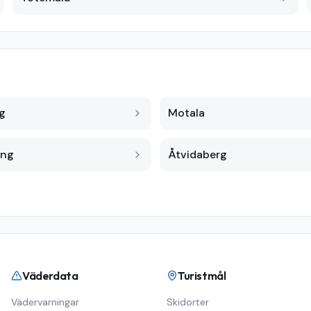
g
Motala
ing
Åtvidaberg
Väderdata
Turistmål
Vädervarningar
Skidorter