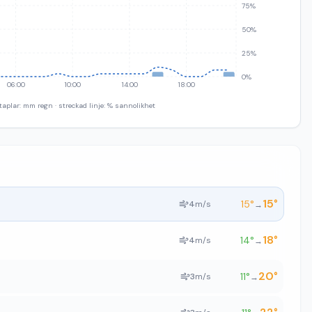
75%
50%
25%
0%
06:00
10:00
14:00
18:00
taplar: mm regn · streckad linje: % sannolikhet
15
°
15
°
4
m/s
→
18
°
14
°
4
m/s
→
20
°
11
°
3
m/s
→