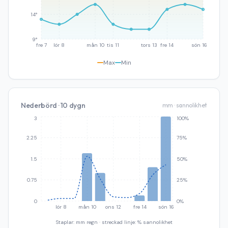
14°
9°
fre 7
lör 8
mån 10
tis 11
tors 13
fre 14
sön 16
Max
Min
Nederbörd · 10 dygn
mm · sannolikhet
3
100%
2.25
75%
1.5
50%
0.75
25%
0
0%
lör 8
mån 10
ons 12
fre 14
sön 16
Staplar: mm regn · streckad linje: % sannolikhet