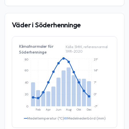
Väder i
Söderhenninge
Klimatnormaler för
Källa: SMHI, referensnormal
1991–2020
Söderhenninge
80
21°
60
14°
40
7°
20
0°
0
-7°
Feb
Apr
Jun
Aug
Okt
Dec
Medeltemperatur (°C)
Medelnederbörd (mm)