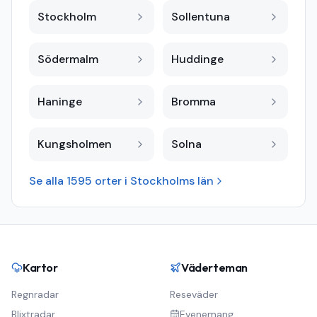
Stockholm
Sollentuna
Södermalm
Huddinge
Haninge
Bromma
Kungsholmen
Solna
Se alla
1595
orter i
Stockholms län
Kartor
Väderteman
Regnradar
Reseväder
Blixtradar
Evenemang