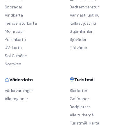
Snöradar
Badtemperatur
Vindkarta
Varmast just nu
Temperaturkarta
Kallast just nu
Molnradar
Stjärnhimlen
Pollenkarta
Sjöväder
UV-karta
Fjällväder
Sol & måne
Norrsken
Väderdata
Turistmål
Vädervarningar
Skidorter
Alla regioner
Golfbanor
Badplatser
Alla turistmål
Turistmål-karta