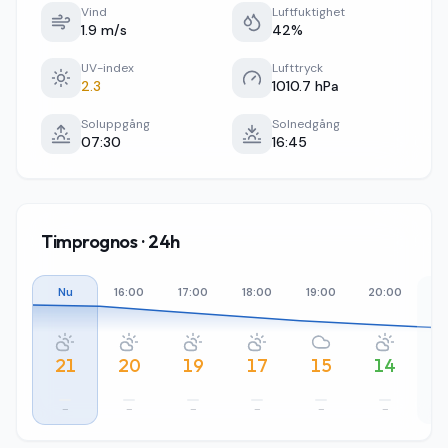
Vind
Luftfuktighet
1.9 m/s
42%
UV-index
Lufttryck
2.3
1010.7 hPa
Soluppgång
Solnedgång
07:30
16:45
Timprognos · 24h
Nu
16:00
17:00
18:00
19:00
20:00
21
21
20
19
17
15
14
–
–
–
–
–
–