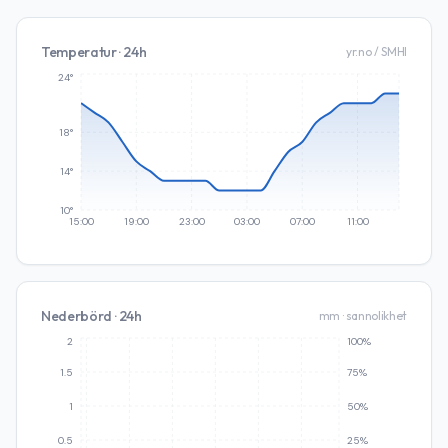
Temperatur · 24h
yr.no / SMHI
24°
18°
14°
10°
15:00
19:00
23:00
03:00
07:00
11:00
Nederbörd · 24h
mm · sannolikhet
2
100%
1.5
75%
1
50%
0.5
25%