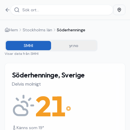
Hem
Stockholms län
Söderhenninge
SMHI
yr.no
Visar data från
SMHI
Söderhenninge, Sverige
Delvis molnigt
21
°
Känns som
19
°