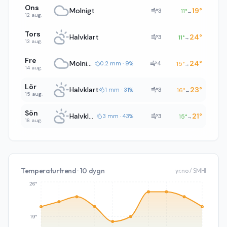
Ons
Molnigt
19
°
3
11
°
→
12 aug.
Tors
Halvklart
24
°
3
11
°
→
13 aug.
Fre
Molnigt
24
°
4
0.2 mm · 9%
15
°
→
14 aug.
Lör
Halvklart
23
°
3
1 mm · 31%
16
°
→
15 aug.
Sön
Halvklart
21
°
3
3 mm · 43%
15
°
→
16 aug.
Temperaturtrend · 10 dygn
yr.no / SMHI
26°
19°