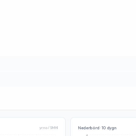
Nederbörd · 10 dygn
yr.no / SMHI
4