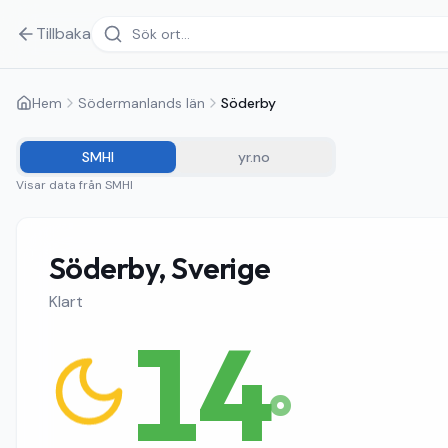
Tillbaka
Hem
Södermanlands län
Söderby
SMHI
yr.no
Visar data från
SMHI
Söderby, Sverige
Klart
14
°