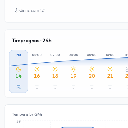
Känns som
12
°
Timprognos · 24h
Nu
06:00
07:00
08:00
09:00
10:00
11
14
16
18
19
20
21
3%
–
–
–
–
–
Temperatur · 24h
24°