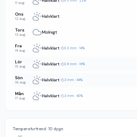
Halvklart
·
0.5 mm · 22%
11 aug.
Ons
Halvklart
12 aug.
Tors
Molnigt
13 aug.
Fre
Halvklart
·
0.3 mm · 14%
14 aug.
Lör
Halvklart
·
0.8 mm · 18%
15 aug.
Sön
Halvklart
·
3 mm · 44%
16 aug.
Mån
Halvklart
·
3 mm · 40%
17 aug.
Temperaturtrend · 10 dygn
26°