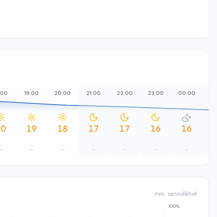
:00
19:00
20:00
21:00
22:00
23:00
00:00
01
20
19
18
17
17
16
16
–
–
–
–
–
–
–
mm · sannolikhet
100%