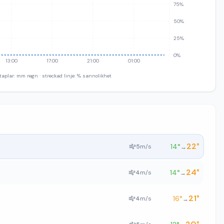
75%
50%
25%
0%
13:00
17:00
21:00
01:00
taplar: mm regn · streckad linje: % sannolikhet
22
°
14
°
5
m/s
→
24
°
14
°
4
m/s
→
21
°
16
°
4
m/s
→