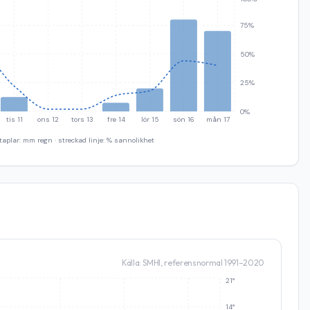
75%
50%
25%
0%
tis 11
ons 12
tors 13
fre 14
lör 15
sön 16
mån 17
taplar: mm regn · streckad linje: % sannolikhet
Källa: SMHI, referensnormal 1991–2020
21°
14°