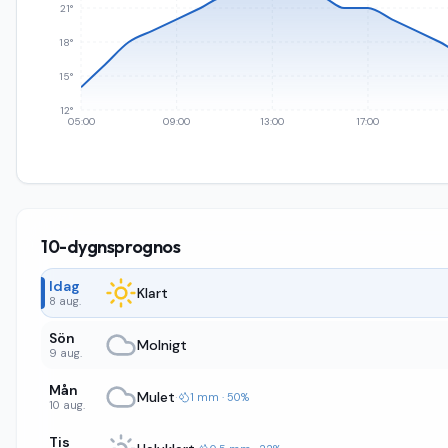
21°
18°
15°
12°
05:00
09:00
13:00
17:00
10-dygnsprognos
Idag
Klart
8 aug.
Sön
Molnigt
9 aug.
Mån
Mulet
·
1 mm · 50%
10 aug.
Tis