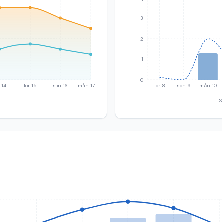
3
2
1
0
 14
lör 15
sön 16
mån 17
lör 8
sön 9
mån 10
S