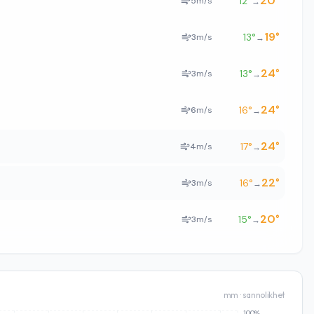
20
°
12
°
5
m/s
→
19
°
13
°
3
m/s
→
24
°
13
°
3
m/s
→
24
°
16
°
6
m/s
→
24
°
17
°
4
m/s
→
22
°
16
°
3
m/s
→
20
°
15
°
3
m/s
→
mm · sannolikhet
100%