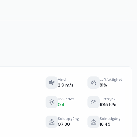
Vind
Luftfuktighet
2.9 m/s
81%
UV-index
Lufttryck
0.4
1015 hPa
Soluppgång
Solnedgång
07:30
16:45