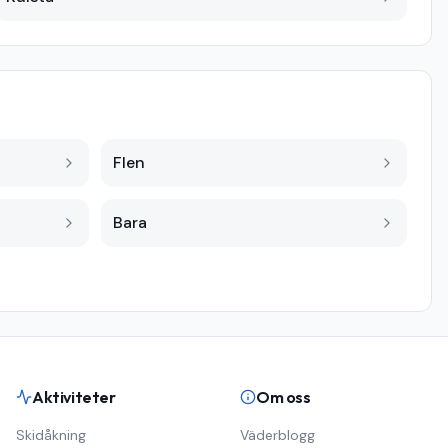
Flen
Bara
Aktiviteter
Om oss
Skidåkning
Väderblogg