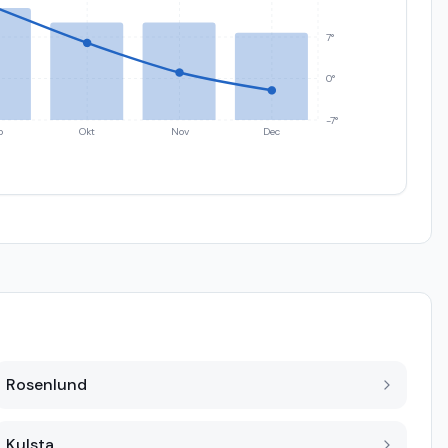
7°
0°
-7°
p
Okt
Nov
Dec
Rosenlund
Kulsta