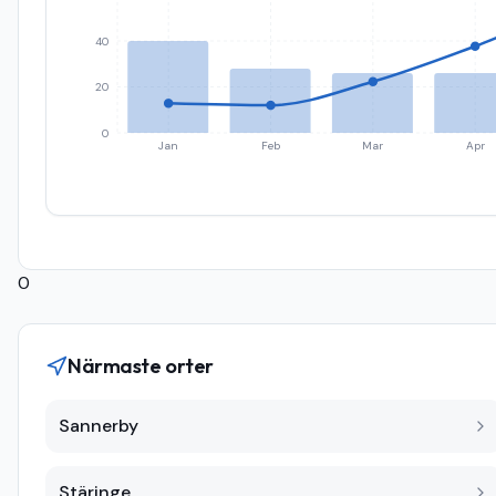
40
20
0
Jan
Feb
Mar
Apr
0
Närmaste orter
Sannerby
Stäringe