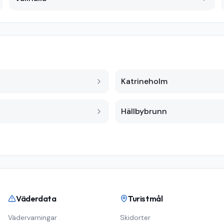
Katrineholm
Hällbybrunn
Väderdata
Turistmål
Vädervarningar
Skidorter