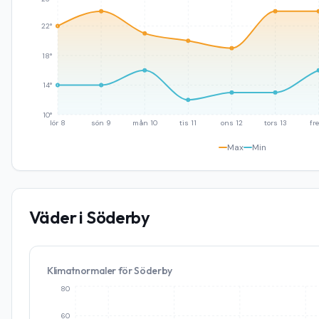
22°
18°
14°
10°
lör 8
sön 9
mån 10
tis 11
ons 12
tors 13
fre
Max
Min
Väder i
Söderby
Klimatnormaler för
Söderby
80
60