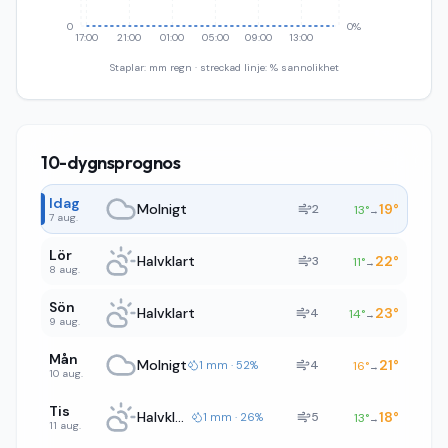
0
0%
17:00
21:00
01:00
05:00
09:00
13:00
Staplar: mm regn · streckad linje: % sannolikhet
10-dygnsprognos
Idag
Molnigt
19
°
2
13
°
→
7 aug.
Lör
Halvklart
22
°
3
11
°
→
8 aug.
Sön
Halvklart
23
°
4
14
°
→
9 aug.
Mån
Molnigt
21
°
4
1 mm · 52%
16
°
→
10 aug.
Tis
Halvklart
18
°
5
1 mm · 26%
13
°
→
11 aug.