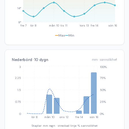
14°
9°
fre 7
lör 8
mån 10
tis 11
tors 13
fre 14
sön 16
Max
Min
Nederbörd · 10 dygn
mm · sannolikhet
3
100%
2.25
75%
1.5
50%
0.75
25%
0
0%
lör 8
mån 10
ons 12
fre 14
sön 16
Staplar: mm regn · streckad linje: % sannolikhet