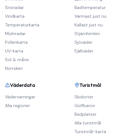
Snöradar
Badtemperatur
Vindkarta
Varmast just nu
Temperaturkarta
Kallast just nu
Molnradar
Stjärnhimlen
Pollenkarta
Sjöväder
UV-karta
Fjällväder
Sol & måne
Norrsken
Väderdata
Turistmål
Vädervarningar
Skidorter
Alla regioner
Golfbanor
Badplatser
Alla turistmål
Turistmål-karta