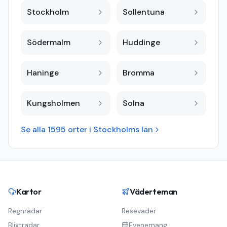
Stockholm
Sollentuna
Södermalm
Huddinge
Haninge
Bromma
Kungsholmen
Solna
Se alla
1595
orter i
Stockholms län
Kartor
Väderteman
Regnradar
Reseväder
Blixtradar
Evenemang