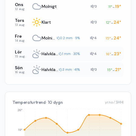
Ons
Molnigt
19
°
3
11
°
→
12 aug.
Tors
Klart
24
°
3
12
°
→
13 aug.
Fre
Molnigt
24
°
4
0.2 mm · 9%
15
°
→
14 aug.
Lör
Halvklart
23
°
4
1 mm · 30%
16
°
→
15 aug.
Sön
Halvklart
21
°
3
3 mm · 41%
15
°
→
16 aug.
Temperaturtrend · 10 dygn
yr.no / SMHI
26°
19°