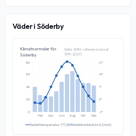
Väder i
Söderby
Klimatnormaler för
Källa: SMHI, referensnormal
1991–2020
Söderby
80
21°
60
14°
40
7°
20
0°
0
-7°
Feb
Apr
Jun
Aug
Okt
Dec
Medeltemperatur (°C)
Medelnederbörd (mm)