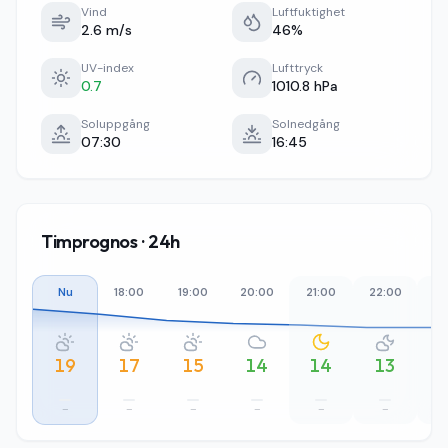
Vind
Luftfuktighet
2.6 m/s
46%
UV-index
Lufttryck
0.7
1010.8 hPa
Soluppgång
Solnedgång
07:30
16:45
Timprognos · 24h
Nu
18:00
19:00
20:00
21:00
22:00
23
19
17
15
14
14
13
–
–
–
–
–
–