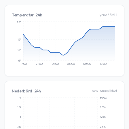
Temperatur · 24h
yr.no / SMHI
24°
17°
13°
9°
17:00
21:00
01:00
05:00
09:00
13:00
Nederbörd · 24h
mm · sannolikhet
2
100%
1.5
75%
1
50%
0.5
25%