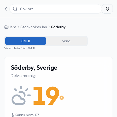
Hem
Stockholms län
Söderby
SMHI
yr.no
Visar data från
SMHI
Söderby, Sverige
Delvis molnigt
19
°
Känns som
17
°