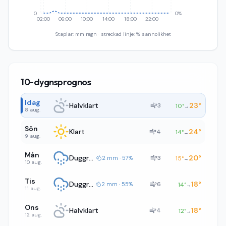
0
0%
02:00
06:00
10:00
14:00
18:00
22:00
Staplar: mm regn · streckad linje: % sannolikhet
10-dygnsprognos
Idag
Halvklart
23
°
3
10
°
→
8 aug.
Sön
Klart
24
°
4
14
°
→
9 aug.
Mån
Duggregn
20
°
3
2 mm · 57%
15
°
→
10 aug.
Tis
Duggregn
18
°
6
2 mm · 55%
14
°
→
11 aug.
Ons
Halvklart
18
°
4
12
°
→
12 aug.