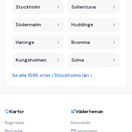
Stockholm
Sollentuna
Södermalm
Huddinge
Haninge
Bromma
Kungsholmen
Solna
Se alla
1595
orter i
Stockholms län
Kartor
Väderteman
Regnradar
Reseväder
Blixtradar
Evenemang