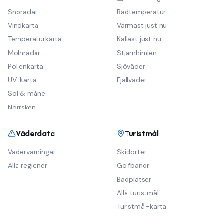
Snöradar
Badtemperatur
Vindkarta
Varmast just nu
Temperaturkarta
Kallast just nu
Molnradar
Stjärnhimlen
Pollenkarta
Sjöväder
UV-karta
Fjällväder
Sol & måne
Norrsken
Väderdata
Turistmål
Vädervarningar
Skidorter
Alla regioner
Golfbanor
Badplatser
Alla turistmål
Turistmål-karta