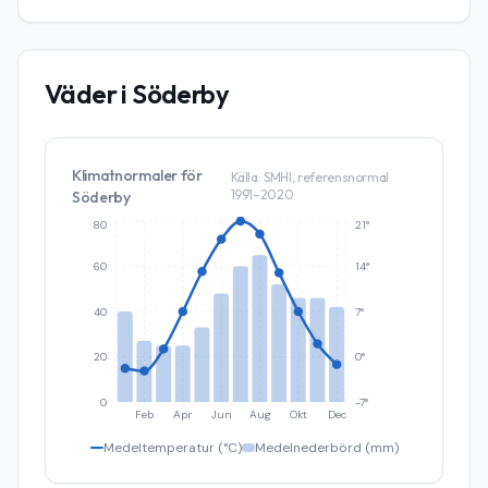
Väder i
Söderby
Klimatnormaler för
Källa: SMHI, referensnormal
1991–2020
Söderby
80
21°
60
14°
40
7°
20
0°
0
-7°
Feb
Apr
Jun
Aug
Okt
Dec
Medeltemperatur (°C)
Medelnederbörd (mm)