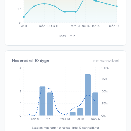
13°
8°
lör 8
mån 10
tis 11
tors 13
fre 14
lör 15
mån 17
Max
Min
Nederbörd · 10 dygn
mm · sannolikhet
4
100%
3
75%
2
50%
1
25%
0
0%
sön 9
tis 11
tors 13
lör 15
mån 17
Staplar: mm regn · streckad linje: % sannolikhet