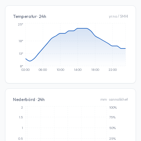
Temperatur · 24h
yr.no / SMHI
25°
18°
13°
8°
02:00
06:00
10:00
14:00
18:00
22:00
Nederbörd · 24h
mm · sannolikhet
2
100%
1.5
75%
1
50%
0.5
25%