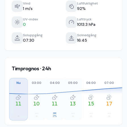
Vind
Luftfuktighet
1 m/s
92%
UV-index
Lufttryck
0
1013.3 hPa
Soluppgång
Solnedgång
07:30
16:45
Timprognos · 24h
Nu
03:00
04:00
05:00
06:00
07:00
08
11
10
11
13
15
17
–
–
3%
–
–
–