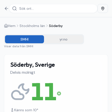
Hem
Stockholms län
Söderby
SMHI
yr.no
Visar data från
SMHI
Söderby, Sverige
Delvis molnigt
11
°
Känns som
10
°