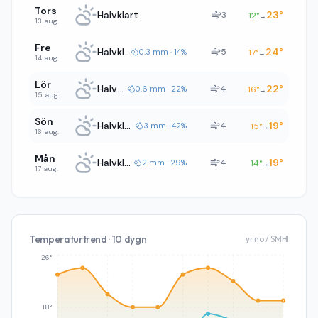
Tors
Halvklart
23
°
3
12
°
→
13 aug.
Fre
Halvklart
24
°
5
0.3 mm · 14%
17
°
→
14 aug.
Lör
Halvklart
22
°
4
0.6 mm · 22%
16
°
→
15 aug.
Sön
Halvklart
19
°
4
3 mm · 42%
15
°
→
16 aug.
Mån
Halvklart
19
°
4
2 mm · 29%
14
°
→
17 aug.
Temperaturtrend · 10 dygn
yr.no / SMHI
26°
18°