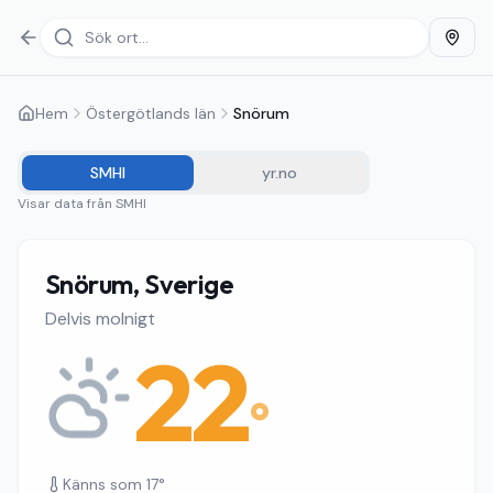
Hem
Östergötlands län
Snörum
SMHI
yr.no
Visar data från
SMHI
Snörum, Sverige
Delvis molnigt
22
°
Känns som
17
°