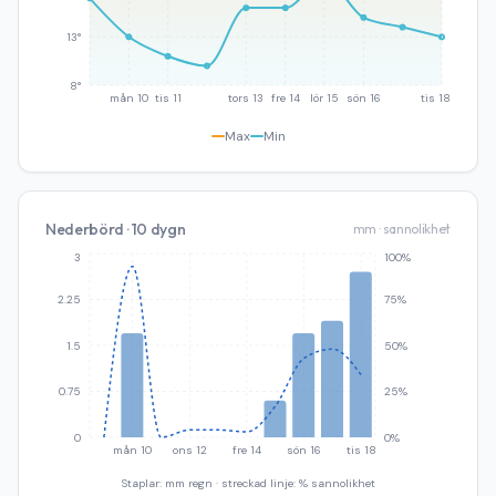
13°
8°
mån 10
tis 11
tors 13
fre 14
lör 15
sön 16
tis 18
Max
Min
Nederbörd · 10 dygn
mm · sannolikhet
3
100%
2.25
75%
1.5
50%
0.75
25%
0
0%
mån 10
ons 12
fre 14
sön 16
tis 18
Staplar: mm regn · streckad linje: % sannolikhet