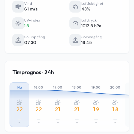
Vind
Luftfuktighet
6.1 m/s
43%
UV-index
Lufttryck
1.5
1012.5 hPa
Soluppgång
Solnedgång
07:30
16:45
Timprognos · 24h
Nu
16:00
17:00
18:00
19:00
20:00
21
22
22
21
21
19
18
–
–
–
–
–
–