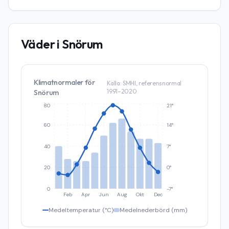
Väder i
Snörum
Klimatnormaler för
Källa: SMHI, referensnormal
1991–2020
Snörum
80
21°
60
14°
40
7°
20
0°
0
-7°
Feb
Apr
Jun
Aug
Okt
Dec
Medeltemperatur (°C)
Medelnederbörd (mm)