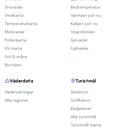
Snöradar
Badtemperatur
Vindkarta
Varmast just nu
Temperaturkarta
Kallast just nu
Molnradar
Stjärnhimlen
Pollenkarta
Sjöväder
UV-karta
Fjällväder
Sol & måne
Norrsken
Väderdata
Turistmål
Vädervarningar
Skidorter
Alla regioner
Golfbanor
Badplatser
Alla turistmål
Turistmål-karta