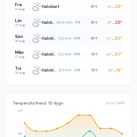
Fre
Halvklart
25
°
4
16
°
→
14 aug.
Lör
Halvklart
25
°
4
0.6 mm · 17%
19
°
→
15 aug.
Sön
Halvklart
20
°
4
2 mm · 43%
15
°
→
16 aug.
Mån
Halvklart
20
°
3
2 mm · 48%
14
°
→
17 aug.
Tis
Halvklart
18
°
3
3 mm · 34%
13
°
→
18 aug.
Temperaturtrend · 10 dygn
yr.no / SMHI
27°
18°