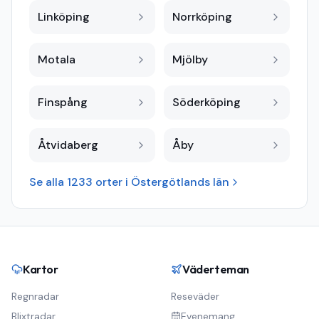
Linköping
Norrköping
Motala
Mjölby
Finspång
Söderköping
Åtvidaberg
Åby
Se alla
1233
orter i
Östergötlands län
Kartor
Väderteman
Regnradar
Reseväder
Blixtradar
Evenemang