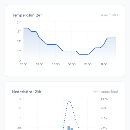
Temperatur · 24h
yr.no / SMHI
24°
21°
18°
15°
12°
15:00
19:00
23:00
03:00
07:00
11:00
Nederbörd · 24h
mm · sannolikhet
2
100%
1.5
75%
1
50%
0.5
25%