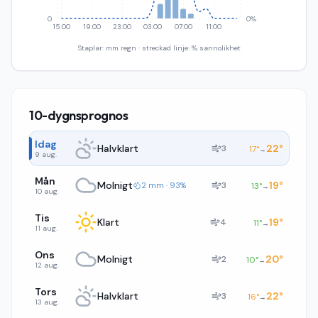
0
0%
15:00
19:00
23:00
03:00
07:00
11:00
Staplar: mm regn · streckad linje: % sannolikhet
10-dygnsprognos
Idag
Halvklart
22
°
3
17
°
→
9 aug.
Mån
Molnigt
19
°
3
2 mm · 93%
13
°
→
10 aug.
Tis
Klart
19
°
4
11
°
→
11 aug.
Ons
Molnigt
20
°
2
10
°
→
12 aug.
Tors
Halvklart
22
°
3
16
°
→
13 aug.