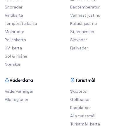
Snöradar
Badtemperatur
Vindkarta
Varmast just nu
Temperaturkarta
Kallast just nu
Molnradar
Stjärnhimlen
Pollenkarta
Sjöväder
UV-karta
Fjällväder
Sol & måne
Norrsken
Väderdata
Turistmål
Vädervarningar
Skidorter
Alla regioner
Golfbanor
Badplatser
Alla turistmål
Turistmål-karta