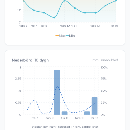
12°
7°
tors 6
fre 7
lör 8
mån 10
tis 11
tors 13
lör 15
Max
Min
Nederbörd · 10 dygn
mm · sannolikhet
3
100%
2.25
75%
1.5
50%
0.75
25%
0
0%
fre 7
sön 9
tis 11
tors 13
lör 15
Staplar: mm regn · streckad linje: % sannolikhet