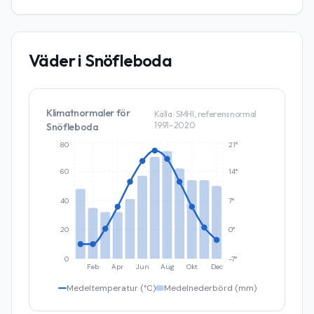
Väder i
Snöfleboda
Klimatnormaler för
Källa: SMHI, referensnormal
1991–2020
Snöfleboda
80
21°
60
14°
40
7°
20
0°
0
-7°
Feb
Apr
Jun
Aug
Okt
Dec
Medeltemperatur (°C)
Medelnederbörd (mm)