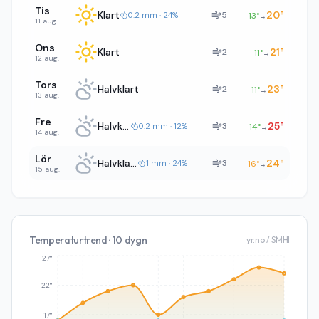
Tis
Klart
20
°
5
0.2 mm · 24%
13
°
→
11 aug.
Ons
Klart
21
°
2
11
°
→
12 aug.
Tors
Halvklart
23
°
2
11
°
→
13 aug.
Fre
Halvklart
25
°
3
0.2 mm · 12%
14
°
→
14 aug.
Lör
Halvklart
24
°
3
1 mm · 24%
16
°
→
15 aug.
Temperaturtrend · 10 dygn
yr.no / SMHI
27°
22°
17°