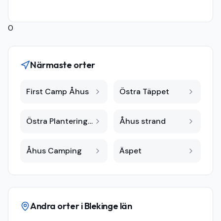
0
Närmaste orter
First Camp Åhus
Östra Täppet
Östra Planteringen
Åhus strand
Åhus Camping
Äspet
Andra orter i
Blekinge län