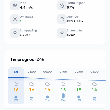
Vind
Luftfuktighet
4.4 m/s
67%
UV-index
Lufttryck
0
1012.6 hPa
Soluppgång
Solnedgång
07:30
16:45
Timprognos · 24h
Nu
23:00
00:00
01:00
02:00
03:00
04
16
16
16
15
15
14
10%
7%
13%
30%
13%
7%