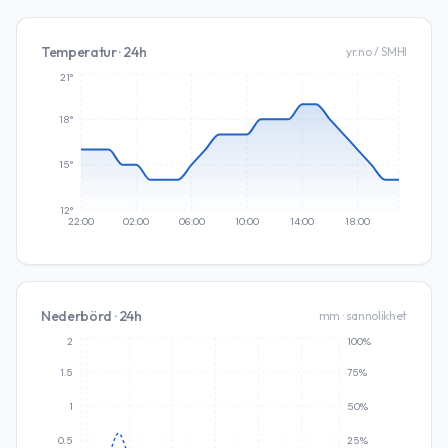
Temperatur · 24h
yr.no / SMHI
21°
18°
15°
12°
22:00
02:00
06:00
10:00
14:00
18:00
Nederbörd · 24h
mm · sannolikhet
2
100%
1.5
75%
1
50%
0.5
25%