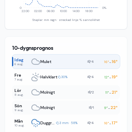
0
0%
22:00
02:00
06:00
10:00
14:00
18:00
Staplar: mm regn · streckad linje: % sannolikhet
10-dygnsprognos
Idag
Mulet
16
°
4
16
°
→
6 aug.
Fre
Halvklart
19
°
4
30%
12
°
→
7 aug.
Lör
Molnigt
21
°
2
11
°
→
8 aug.
Sön
Molnigt
22
°
1
9
°
→
9 aug.
Mån
Duggregn
17
°
4
3 mm · 58%
16
°
→
10 aug.