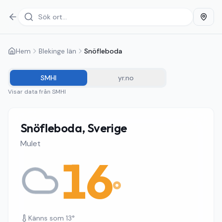
Hem
Blekinge län
Snöfleboda
SMHI
yr.no
Visar data från
SMHI
Snöfleboda, Sverige
Mulet
16
°
Känns som
13
°