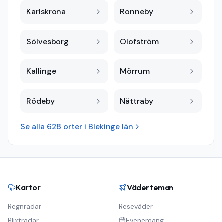
Karlskrona
Ronneby
Sölvesborg
Olofström
Kallinge
Mörrum
Rödeby
Nättraby
Se alla
628
orter i
Blekinge län
Kartor
Väderteman
Regnradar
Reseväder
Blixtradar
Evenemang