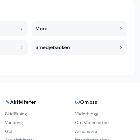
Mora
Smedjebacken
Aktiviteter
Om oss
Skidåkning
Väderblogg
Vandring
Om Väderkartan
Golf
Annonsera