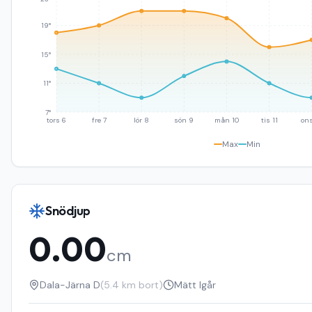
19°
15°
11°
7°
tors 6
fre 7
lör 8
sön 9
mån 10
tis 11
ons
Max
Min
Snödjup
0.00
cm
Dala-Järna D
(
5.4
km bort)
Mätt
Igår