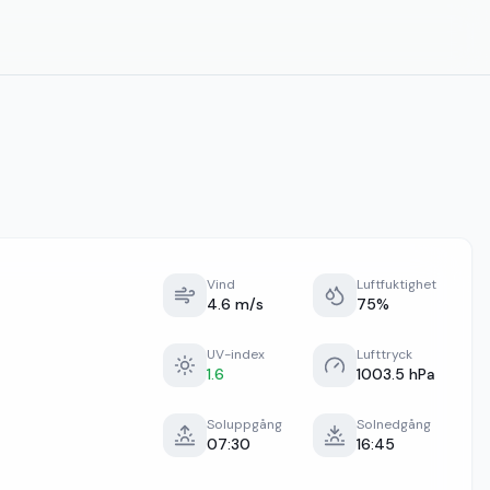
Vind
Luftfuktighet
4.6 m/s
75%
UV-index
Lufttryck
1.6
1003.5 hPa
Soluppgång
Solnedgång
07:30
16:45