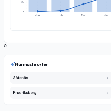
20
0
Jan
Feb
Mar
Apr
0
Närmaste orter
Säfsnäs
Fredriksberg