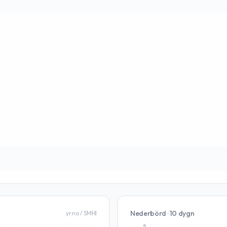
Nederbörd · 10 dygn
yr.no / SMHI
5