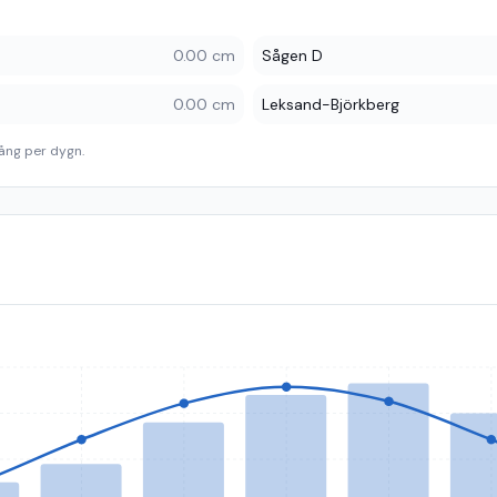
0.00 cm
Sågen D
0.00 cm
Leksand-Björkberg
ång per dygn.