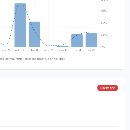
75%
50%
25%
0%
sön 9
mån 10
tis 11
ons 12
tors 13
fre 14
lör 15
taplar: mm regn · streckad linje: % sannolikhet
Barmark