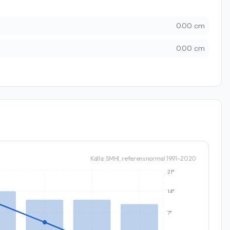
0.00 cm
0.00 cm
Källa: SMHI, referensnormal 1991–2020
21°
14°
7°