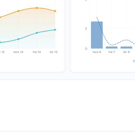
2
0
 12
tors 13
fre 14
lör 15
tors 6
fre 7
lör 8
S