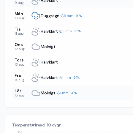
Halvklart
9 aug.
Mån
Duggregn
·
5 mm · 91%
10 aug.
Tis
Halvklart
·
3 mm · 33%
11 aug.
Ons
Molnigt
12 aug.
Tors
Halvklart
13 aug.
Fre
Halvklart
·
1 mm · 24%
14 aug.
Lör
Molnigt
·
1 mm · 31%
15 aug.
Temperaturtrend · 10 dygn
23°