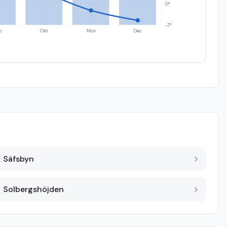
0°
-7°
p
Okt
Nov
Dec
Säfsbyn
Solbergshöjden