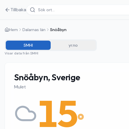
Tillbaka
Hem
Dalarnas län
Snöåbyn
SMHI
yr.no
Visar data från
SMHI
Snöåbyn, Sverige
Mulet
15
°