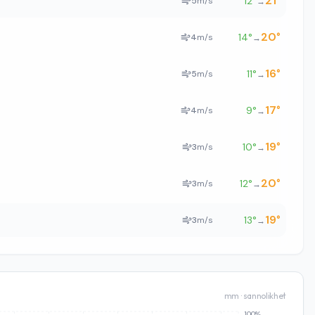
21
°
12
°
5
m/s
→
20
°
14
°
4
m/s
→
16
°
11
°
5
m/s
→
17
°
9
°
4
m/s
→
19
°
10
°
3
m/s
→
20
°
12
°
3
m/s
→
19
°
13
°
3
m/s
→
mm · sannolikhet
100%