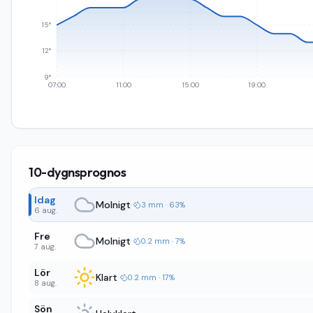
15°
12°
9°
07:00
11:00
15:00
19:00
10-dygnsprognos
Idag
Molnigt
·
3 mm · 63%
6 aug.
Fre
Molnigt
·
0.2 mm · 7%
7 aug.
Lör
Klart
·
0.2 mm · 17%
8 aug.
Sön