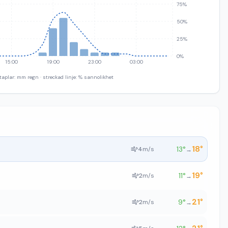
75%
50%
25%
0%
15:00
19:00
23:00
03:00
taplar: mm regn · streckad linje: % sannolikhet
18
°
13
°
4
m/s
→
19
°
11
°
2
m/s
→
21
°
9
°
2
m/s
→