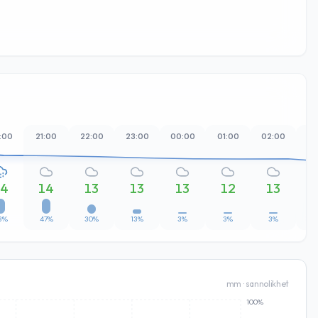
:00
21:00
22:00
23:00
00:00
01:00
02:00
03
14
14
13
13
13
12
13
3%
47%
30%
13%
3%
3%
3%
mm · sannolikhet
100%