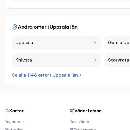
Andra orter i
Uppsala län
Uppsala
Gamla Up
Knivsta
Storvreta
Se alla
1148
orter i
Uppsala län
Kartor
Väderteman
Regnradar
Reseväder
Blixtradar
Evenemang