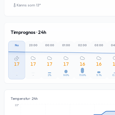
Känns som
13
°
Timprognos · 24h
Nu
23:00
00:00
01:00
02:00
03:00
04
17
17
17
17
16
16
–
–
2%
9.6%
15.6%
5.1%
0
Temperatur · 24h
22°