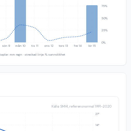
75%
50%
25%
0%
sön 9
mån 10
tis 11
ons 12
tors 13
fre 14
lör 15
taplar: mm regn · streckad linje: % sannolikhet
Källa: SMHI, referensnormal 1991–2020
21°
14°