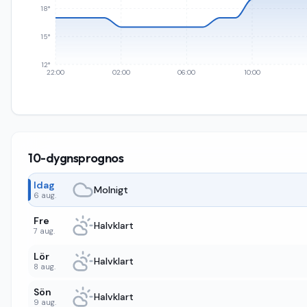
18°
15°
12°
22:00
02:00
06:00
10:00
10-dygnsprognos
Idag
Molnigt
6 aug.
Fre
Halvklart
7 aug.
Lör
Halvklart
8 aug.
Sön
Halvklart
9 aug.