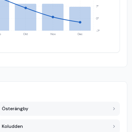
7°
0°
-7°
p
Okt
Nov
Dec
Österängby
Koludden