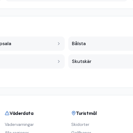
psala
Bålsta
Skutskär
Väderdata
Turistmål
Vädervarningar
Skidorter
Alla regioner
Golfbanor