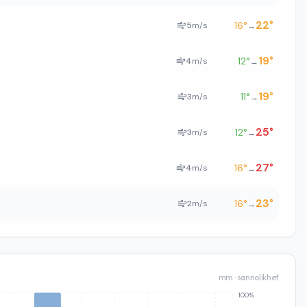
22
°
16
°
5
m/s
→
19
°
12
°
4
m/s
→
19
°
11
°
3
m/s
→
25
°
12
°
3
m/s
→
27
°
16
°
4
m/s
→
23
°
16
°
2
m/s
→
mm · sannolikhet
100%