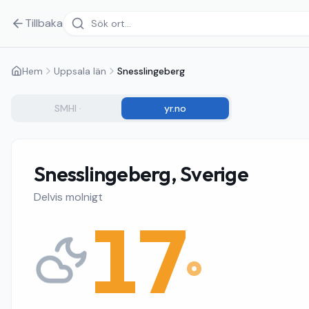
Tillbaka
Hem
Uppsala län
Snesslingeberg
SMHI
·
yr.no
Snesslingeberg, Sverige
Delvis molnigt
17
°