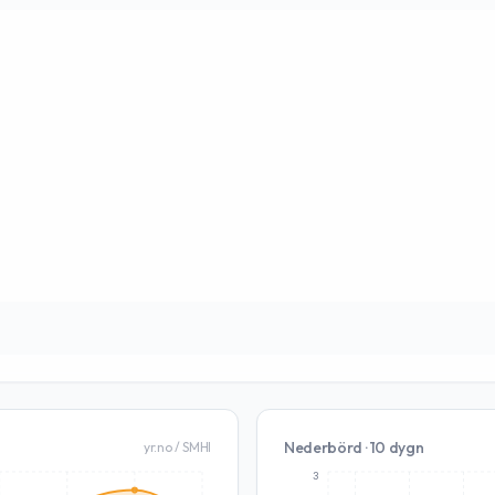
Nederbörd · 10 dygn
yr.no / SMHI
3