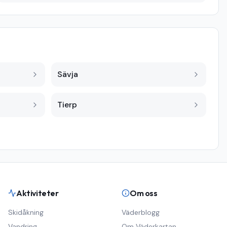
Sävja
Tierp
Aktiviteter
Om oss
Skidåkning
Väderblogg
Vandring
Om Väderkartan