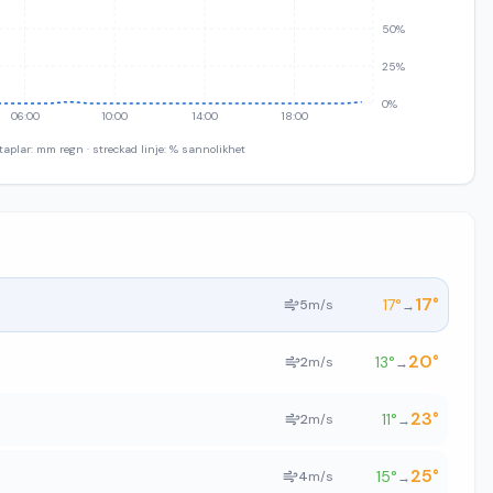
50%
25%
0%
06:00
10:00
14:00
18:00
taplar: mm regn · streckad linje: % sannolikhet
17
°
17
°
5
m/s
→
20
°
13
°
2
m/s
→
23
°
11
°
2
m/s
→
25
°
15
°
4
m/s
→