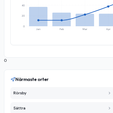
40
20
0
Jan
Feb
Mar
Apr
0
Närmaste orter
Rörsby
Sättra