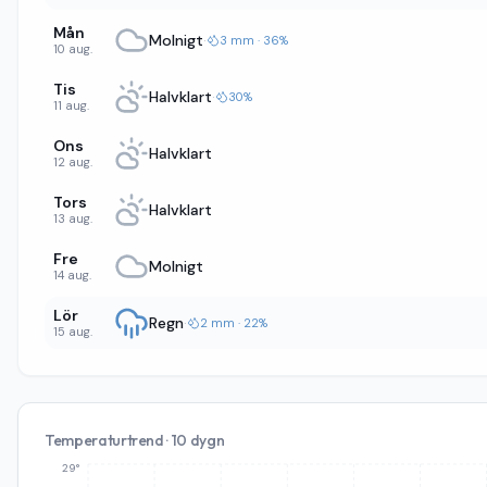
Mån
Molnigt
·
3 mm · 36%
10 aug.
Tis
Halvklart
·
30%
11 aug.
Ons
Halvklart
12 aug.
Tors
Halvklart
13 aug.
Fre
Molnigt
14 aug.
Lör
Regn
·
2 mm · 22%
15 aug.
Temperaturtrend · 10 dygn
29°