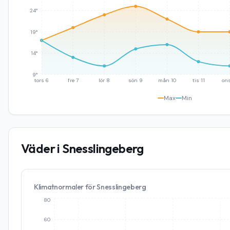
24°
19°
14°
9°
tors 6
fre 7
lör 8
sön 9
mån 10
tis 11
ons
Max
Min
Väder i
Snesslingeberg
Klimatnormaler för
Snesslingeberg
80
60