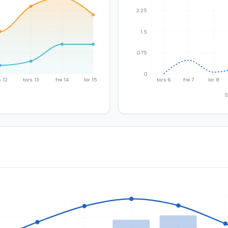
2.25
1.5
0.75
0
 12
tors 13
fre 14
lör 15
tors 6
fre 7
lör 8
S