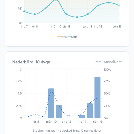
14°
9°
fre 7
lör 8
mån 10
tis 11
tors 13
fre 14
sön 16
Max
Min
Nederbörd · 10 dygn
mm · sannolikhet
3
100%
2.25
75%
1.5
50%
0.75
25%
0
0%
lör 8
mån 10
ons 12
fre 14
sön 16
Staplar: mm regn · streckad linje: % sannolikhet