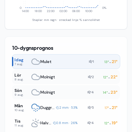
0
0%
14:00
18:00
22:00
02:00
06:00
10:00
Staplar: mm regn · streckad linje: % sannolikhet
10-dygnsprognos
Idag
Mulet
21
°
1
13
°
→
7 aug.
Lör
Molnigt
22
°
2
12
°
→
8 aug.
Sön
Molnigt
23
°
4
14
°
→
9 aug.
Mån
Duggregn
21
°
5
2 mm · 53%
17
°
→
10 aug.
Tis
Halvklart
19
°
4
0.8 mm · 26%
12
°
→
11 aug.