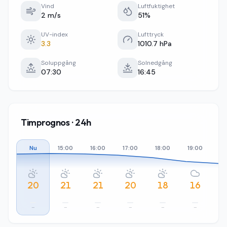
Vind
Luftfuktighet
2 m/s
51%
UV-index
Lufttryck
3.3
1010.7 hPa
Soluppgång
Solnedgång
07:30
16:45
Timprognos · 24h
Nu
15:00
16:00
17:00
18:00
19:00
20
20
21
21
20
18
16
–
–
–
–
–
–