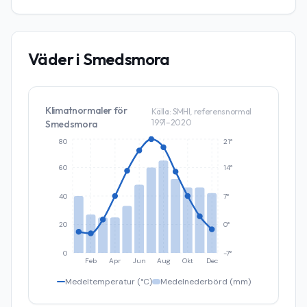
Väder i
Smedsmora
Klimatnormaler för
Källa: SMHI, referensnormal
1991–2020
Smedsmora
80
21°
60
14°
40
7°
20
0°
0
-7°
Feb
Apr
Jun
Aug
Okt
Dec
Medeltemperatur (°C)
Medelnederbörd (mm)