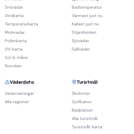
Snöradar
Badtemperatur
Vindkarta
Varmast just nu
Temperaturkarta
Kallast just nu
Molnradar
Stjärnhimlen
Pollenkarta
Sjöväder
UV-karta
Fjällväder
Sol & måne
Norrsken
Väderdata
Turistmål
Vädervarningar
Skidorter
Alla regioner
Golfbanor
Badplatser
Alla turistmål
Turistmål-karta