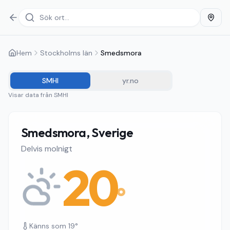
Hem
Stockholms län
Smedsmora
SMHI
yr.no
Visar data från
SMHI
Smedsmora, Sverige
Delvis molnigt
20
°
Känns som
19
°