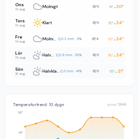
Ons
Molnigt
20
°
3
11
°
→
12 aug.
Tors
Klart
24
°
3
12
°
→
13 aug.
Fre
Molnigt
24
°
4
0.2 mm · 9%
15
°
→
14 aug.
Lör
Halvklart
24
°
3
0.9 mm · 30%
16
°
→
15 aug.
Sön
Halvklart
21
°
3
3 mm · 41%
15
°
→
16 aug.
Temperaturtrend · 10 dygn
yr.no / SMHI
26°
19°