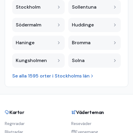
Stockholm
Sollentuna
Södermalm
Huddinge
Haninge
Bromma
Kungsholmen
Solna
Se alla
1595
orter i
Stockholms län
Kartor
Väderteman
Regnradar
Reseväder
Blixtradar
Evenemang