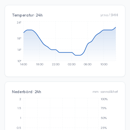
Temperatur · 24h
yr.no / SMHI
24°
18°
14°
10°
14:00
18:00
22:00
02:00
06:00
10:00
Nederbörd · 24h
mm · sannolikhet
2
100%
1.5
75%
1
50%
0.5
25%