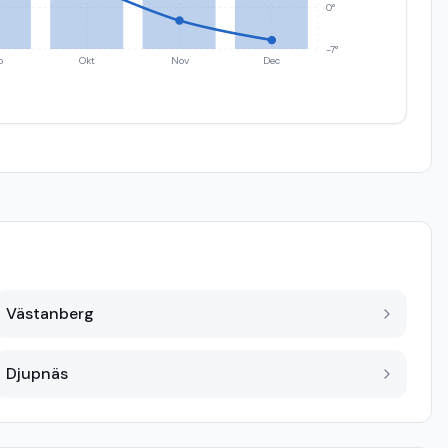
0°
-7°
p
Okt
Nov
Dec
Västanberg
Djupnäs