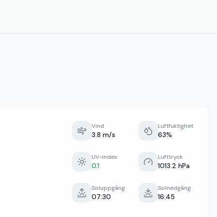
Vind
Luftfuktighet
3.8 m/s
63%
UV-index
Lufttryck
0.1
1013.2 hPa
Soluppgång
Solnedgång
07:30
16:45