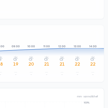
:00
09:00
10:00
11:00
12:00
13:00
14:00
15
18
19
20
21
21
22
22
–
–
–
–
–
–
–
mm · sannolikhet
100%