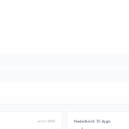
Nederbörd · 10 dygn
yr.no / SMHI
6