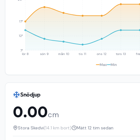
17°
12°
7°
lör 8
sön 9
mån 10
tis 11
ons 12
tors 13
fre
Max
Min
Snödjup
0.00
cm
Stora Skedvi
(
14.1
km bort)
Mätt
12 tim sedan