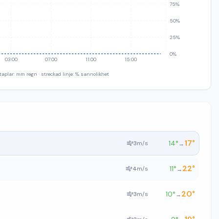
75%
50%
25%
0%
03:00
07:00
11:00
15:00
taplar: mm regn · streckad linje: % sannolikhet
17
°
14
°
3
m/s
→
22
°
11
°
4
m/s
→
20
°
10
°
3
m/s
→