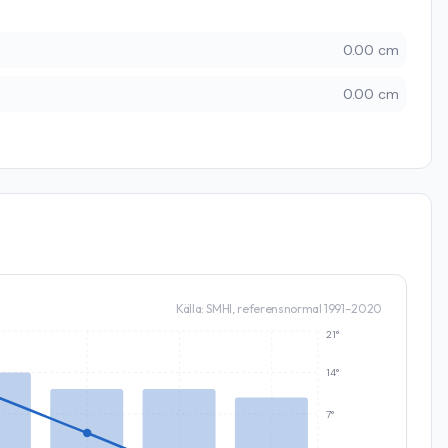
0.00 cm
0.00 cm
Källa: SMHI, referensnormal 1991–2020
21°
14°
7°