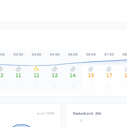
:00
02:00
03:00
04:00
05:00
06:00
07:00
08
12
11
11
12
14
15
17
–
–
–
–
–
–
–
Nederbörd · 24h
yr.no / SMHI
2