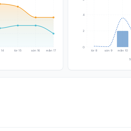
4
2
0
 14
lör 15
sön 16
mån 17
lör 8
sön 9
mån 10
S