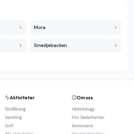
Mora
Smedjebacken
Aktiviteter
Om oss
Skidåkning
Väderblogg
Vandring
Om Väderkartan
Golf
Annonsera