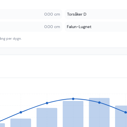
0.00 cm
Torsåker D
0.00 cm
Falun-Lugnet
ång per dygn.