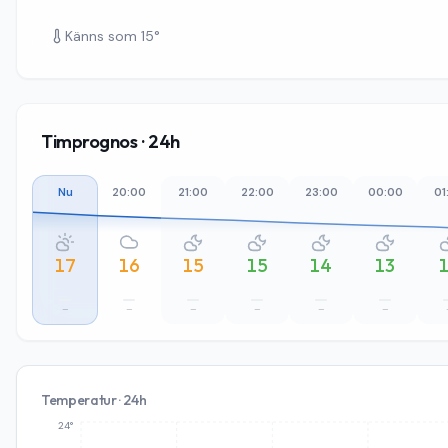
Känns som
15
°
Timprognos · 24h
Nu
20:00
21:00
22:00
23:00
00:00
01
17
16
15
15
14
13
–
–
–
–
–
–
Temperatur · 24h
24°