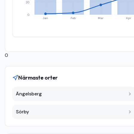
20
0
Jan
Feb
Mar
Apr
0
Närmaste orter
Ängelsberg
Sörby