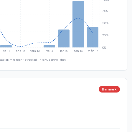
75%
50%
25%
0%
tis 11
ons 12
tors 13
fre 14
lör 15
sön 16
mån 17
taplar: mm regn · streckad linje: % sannolikhet
Barmark