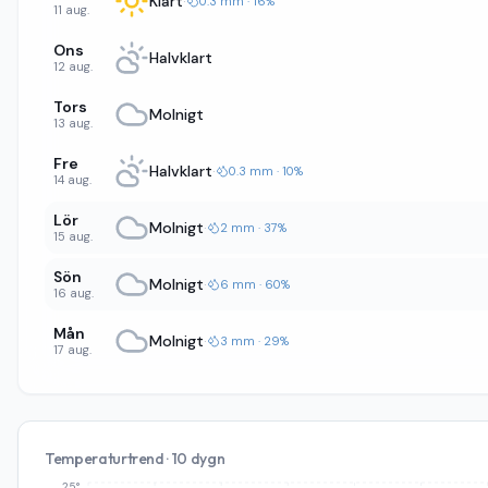
Klart
·
0.3 mm · 16%
11 aug.
Ons
Halvklart
12 aug.
Tors
Molnigt
13 aug.
Fre
Halvklart
·
0.3 mm · 10%
14 aug.
Lör
Molnigt
·
2 mm · 37%
15 aug.
Sön
Molnigt
·
6 mm · 60%
16 aug.
Mån
Molnigt
·
3 mm · 29%
17 aug.
Temperaturtrend · 10 dygn
25°