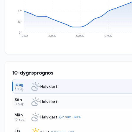
17°
13°
9°
19:00
23:00
03:00
07:00
10-dygnsprognos
Idag
Halvklart
8 aug.
Sön
Halvklart
9 aug.
Mån
Halvklart
·
2 mm · 60%
10 aug.
Tis