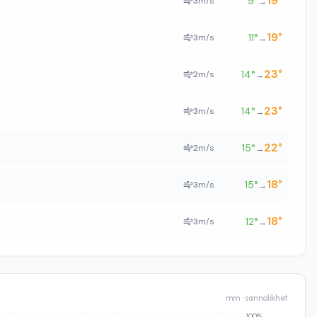
19
°
9
°
3
m/s
→
19
°
11
°
3
m/s
→
23
°
14
°
2
m/s
→
23
°
14
°
3
m/s
→
22
°
15
°
2
m/s
→
18
°
15
°
3
m/s
→
18
°
12
°
3
m/s
→
mm · sannolikhet
100%