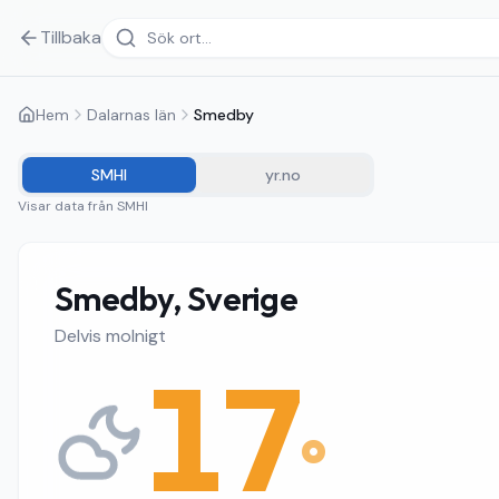
Tillbaka
Hem
Dalarnas län
Smedby
SMHI
yr.no
Visar data från
SMHI
Smedby, Sverige
Delvis molnigt
17
°