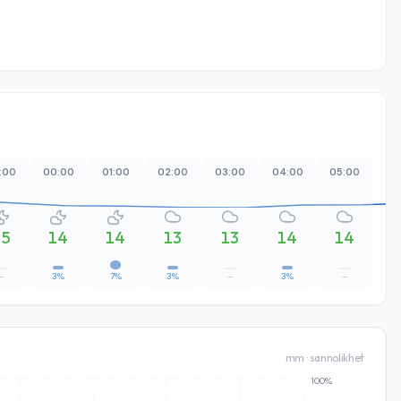
:00
00:00
01:00
02:00
03:00
04:00
05:00
06
15
14
14
13
13
14
14
–
3%
7%
3%
–
3%
–
mm · sannolikhet
100%