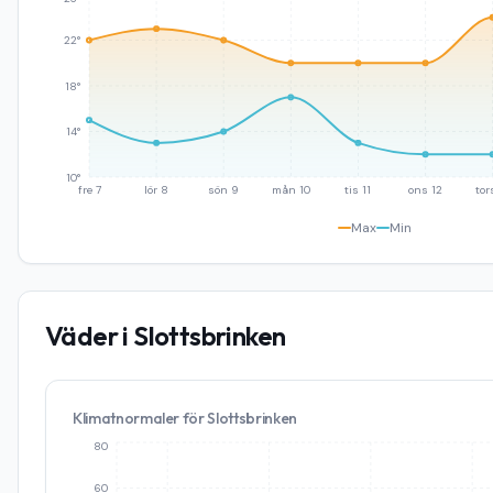
22°
18°
14°
10°
fre 7
lör 8
sön 9
mån 10
tis 11
ons 12
tor
Max
Min
Väder i
Slottsbrinken
Klimatnormaler för
Slottsbrinken
80
60