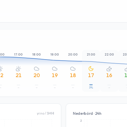
:00
17:00
18:00
19:00
20:00
21:00
22:00
23
22
21
20
19
18
17
16
–
–
–
–
–
3%
–
Nederbörd · 24h
yr.no / SMHI
2