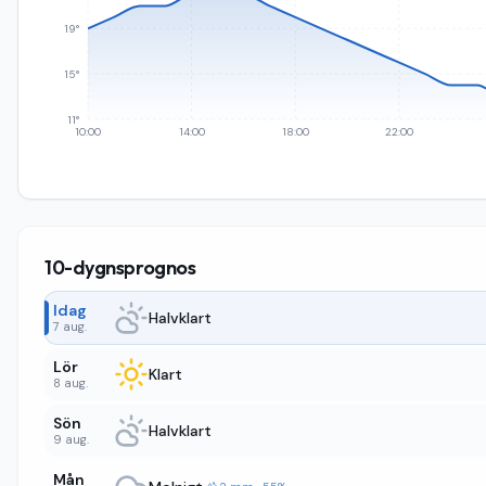
19°
15°
11°
10:00
14:00
18:00
22:00
10-dygnsprognos
Idag
Halvklart
7 aug.
Lör
Klart
8 aug.
Sön
Halvklart
9 aug.
Mån