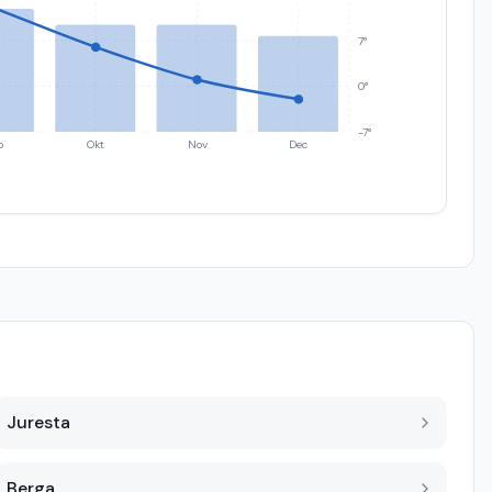
7°
0°
-7°
p
Okt
Nov
Dec
Juresta
Berga