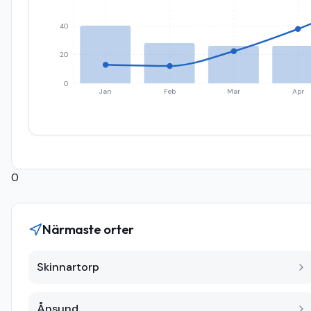
40
20
0
Jan
Feb
Mar
Apr
0
Närmaste orter
Skinnartorp
Ånsund