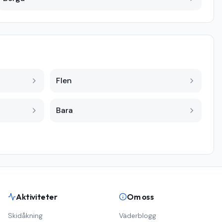
Flen
Bara
Aktiviteter
Om oss
Skidåkning
Väderblogg