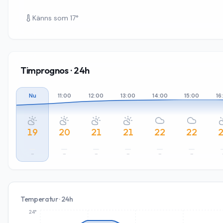
Känns som
17
°
Timprognos · 24h
Nu
11:00
12:00
13:00
14:00
15:00
16
19
20
21
21
22
22
–
–
–
–
–
–
Temperatur · 24h
24°