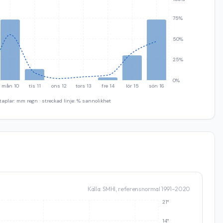
75%
50%
25%
0%
mån 10
tis 11
ons 12
tors 13
fre 14
lör 15
sön 16
taplar: mm regn · streckad linje: % sannolikhet
Källa: SMHI, referensnormal 1991–2020
21°
14°