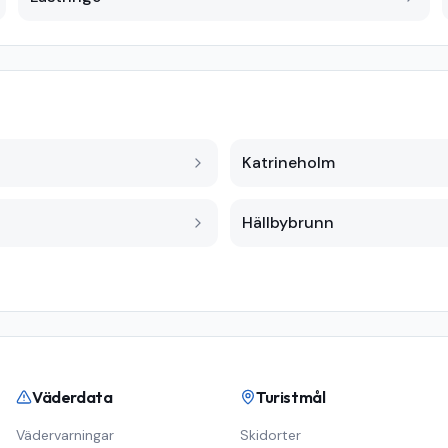
Katrineholm
Hällbybrunn
Väderdata
Turistmål
Vädervarningar
Skidorter