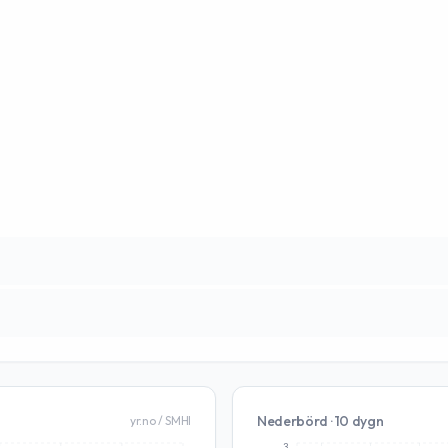
Nederbörd · 10 dygn
yr.no / SMHI
3