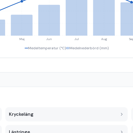
Maj
Jun
Jul
Aug
Se
Medeltemperatur (°C)
Medelnederbörd (mm)
Kryckeläng
Lästringe