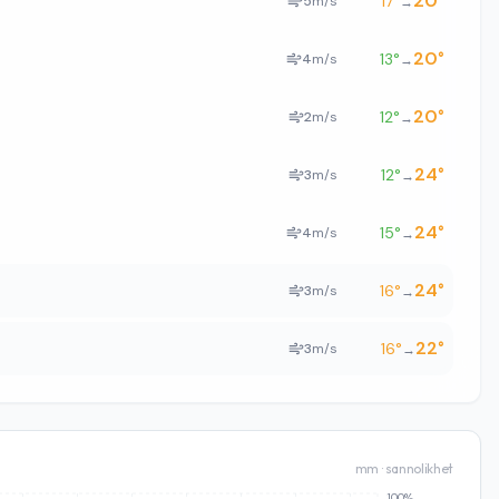
20
°
17
°
5
m/s
→
20
°
13
°
4
m/s
→
20
°
12
°
2
m/s
→
24
°
12
°
3
m/s
→
24
°
15
°
4
m/s
→
24
°
16
°
3
m/s
→
22
°
16
°
3
m/s
→
mm · sannolikhet
100%