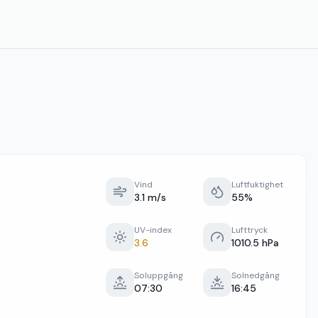
Vind
Luftfuktighet
3.1 m/s
55%
UV-index
Lufttryck
3.6
1010.5 hPa
Soluppgång
Solnedgång
07:30
16:45