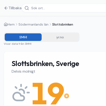
Tillbaka
Hem
Södermanlands län
Slottsbrinken
SMHI
yr.no
Visar data från
SMHI
Slottsbrinken, Sverige
Delvis molnigt
19
°