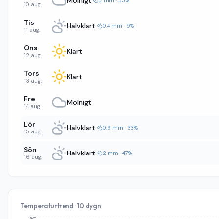
Molnigt
·
2 mm · 55%
10 aug.
Tis
Halvklart
·
0.4 mm · 9%
11 aug.
Ons
Klart
12 aug.
Tors
Klart
13 aug.
Fre
Molnigt
14 aug.
Lör
Halvklart
·
0.9 mm · 33%
15 aug.
Sön
Halvklart
·
2 mm · 47%
16 aug.
Temperaturtrend · 10 dygn
26°