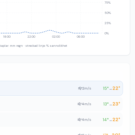
75%
50%
25%
0%
18:00
22:00
02:00
06:00
taplar: mm regn · streckad linje: % sannolikhet
22
°
15
°
2
m/s
→
23
°
13
°
4
m/s
→
22
°
14
°
4
m/s
→