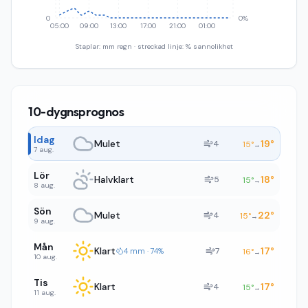
0
0%
05:00
09:00
13:00
17:00
21:00
01:00
Staplar: mm regn · streckad linje: % sannolikhet
10-dygnsprognos
Idag
Mulet
19
°
4
15
°
→
7 aug.
Lör
Halvklart
18
°
5
15
°
→
8 aug.
Sön
Mulet
22
°
4
15
°
→
9 aug.
Mån
Klart
17
°
7
4 mm · 74%
16
°
→
10 aug.
Tis
Klart
17
°
4
15
°
→
11 aug.