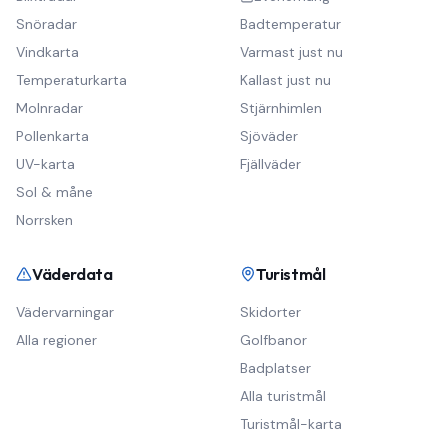
Snöradar
Badtemperatur
Vindkarta
Varmast just nu
Temperaturkarta
Kallast just nu
Molnradar
Stjärnhimlen
Pollenkarta
Sjöväder
UV-karta
Fjällväder
Sol & måne
Norrsken
Väderdata
Turistmål
Vädervarningar
Skidorter
Alla regioner
Golfbanor
Badplatser
Alla turistmål
Turistmål-karta