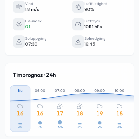
Vind
Luftfuktighet
1.8 m/s
90%
UV-index
Lufttryck
0.1
1011.1 hPa
Soluppgång
Solnedgång
07:30
16:45
Timprognos · 24h
Nu
06:00
07:00
08:00
09:00
10:00
11
16
16
17
18
19
18
3%
7%
10%
3%
7%
3%