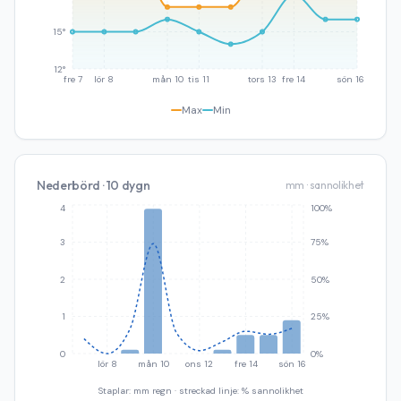
15°
12°
fre 7
lör 8
mån 10
tis 11
tors 13
fre 14
sön 16
Max
Min
Nederbörd · 10 dygn
mm · sannolikhet
4
100%
3
75%
2
50%
1
25%
0
0%
lör 8
mån 10
ons 12
fre 14
sön 16
Staplar: mm regn · streckad linje: % sannolikhet