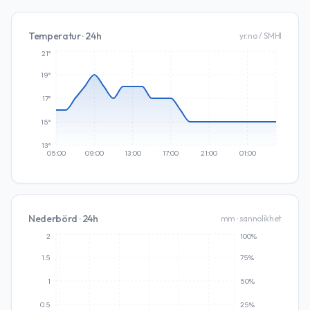
Temperatur · 24h
yr.no / SMHI
21°
19°
17°
15°
13°
05:00
09:00
13:00
17:00
21:00
01:00
Nederbörd · 24h
mm · sannolikhet
2
100%
1.5
75%
1
50%
0.5
25%