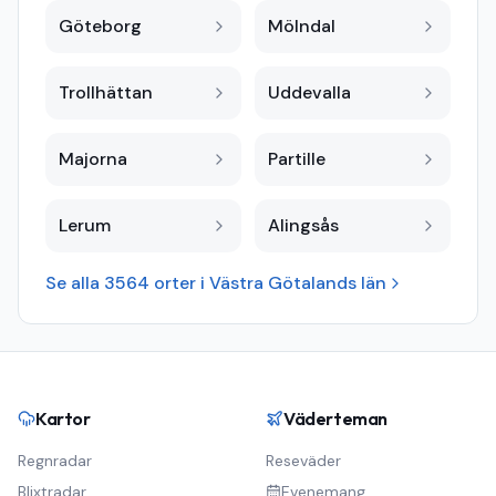
Göteborg
Mölndal
Trollhättan
Uddevalla
Majorna
Partille
Lerum
Alingsås
Se alla
3564
orter i
Västra Götalands län
Kartor
Väderteman
Regnradar
Reseväder
Blixtradar
Evenemang