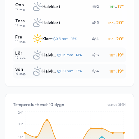
Ons
Halvklart
17
°
2
14
°
→
12 aug.
Tors
Halvklart
20
°
5
15
°
→
13 aug.
Fre
Klart
20
°
4
0.5 mm · 15%
18
°
→
14 aug.
Lör
Halvklart
19
°
6
0.5 mm · 13%
16
°
→
15 aug.
Sön
Halvklart
19
°
4
0.9 mm · 17%
16
°
→
16 aug.
Temperaturtrend · 10 dygn
yr.no / SMHI
24°
21°
18°