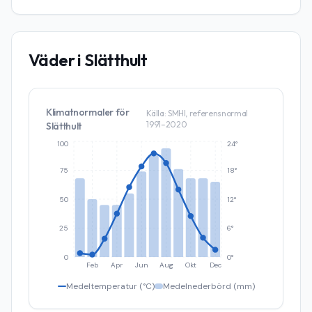
Väder i
Slätthult
Klimatnormaler för
Källa: SMHI, referensnormal
1991–2020
Slätthult
100
24°
75
18°
50
12°
25
6°
0
0°
Feb
Apr
Jun
Aug
Okt
Dec
Medeltemperatur (°C)
Medelnederbörd (mm)