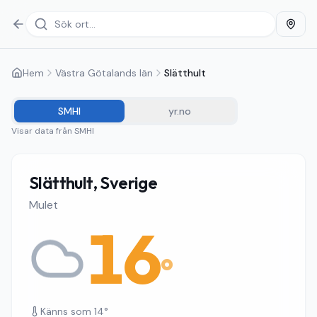
Hem
Västra Götalands län
Slätthult
SMHI
yr.no
Visar data från
SMHI
Slätthult, Sverige
Mulet
16
°
Känns som
14
°