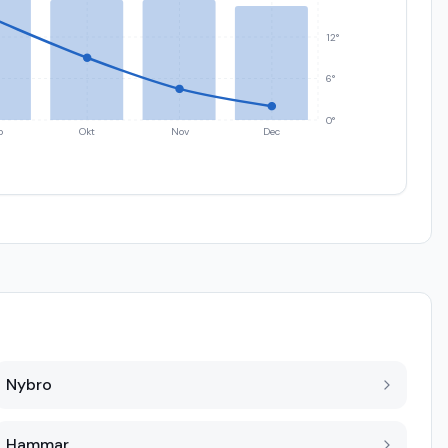
12°
6°
0°
p
Okt
Nov
Dec
Nybro
Hammar