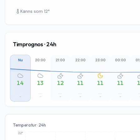
Känns som
12
°
Timprognos · 24h
Nu
20:00
21:00
22:00
23:00
00:00
01
14
13
12
11
11
11
–
–
–
–
–
–
Temperatur · 24h
22°