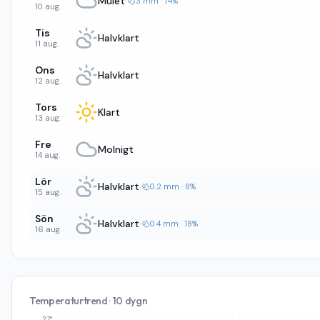
Mulet
·
3 mm · 74%
10 aug.
Tis
Halvklart
11 aug.
Ons
Halvklart
12 aug.
Tors
Klart
13 aug.
Fre
Molnigt
14 aug.
Lör
Halvklart
·
0.2 mm · 8%
15 aug.
Sön
Halvklart
·
0.4 mm · 18%
16 aug.
Temperaturtrend · 10 dygn
27°