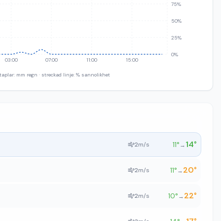
75%
50%
25%
0%
03:00
07:00
11:00
15:00
taplar: mm regn · streckad linje: % sannolikhet
14
°
11
°
2
m/s
→
20
°
11
°
2
m/s
→
22
°
10
°
2
m/s
→