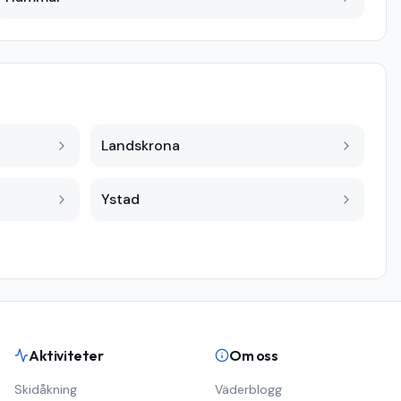
Landskrona
Ystad
Aktiviteter
Om oss
Skidåkning
Väderblogg