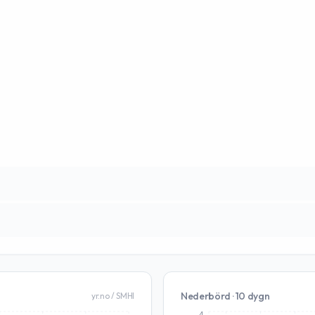
Nederbörd · 10 dygn
yr.no / SMHI
4