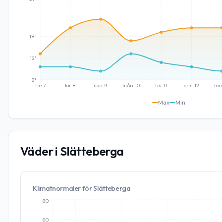
18°
13°
8°
fre 7
lör 8
sön 9
mån 10
tis 11
ons 12
tor
Max
Min
Väder i
Slätteberga
Klimatnormaler för
Slätteberga
80
60