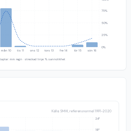
75%
50%
25%
0%
mån 10
tis 11
ons 12
tors 13
fre 14
lör 15
sön 16
taplar: mm regn · streckad linje: % sannolikhet
Källa: SMHI, referensnormal 1991–2020
24°
18°