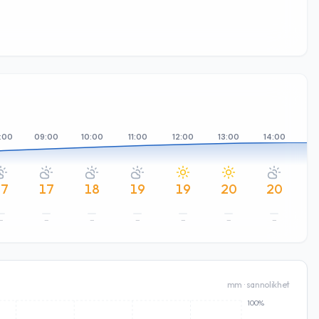
:00
09:00
10:00
11:00
12:00
13:00
14:00
15
17
17
18
19
19
20
20
–
–
–
–
–
–
–
mm · sannolikhet
100%