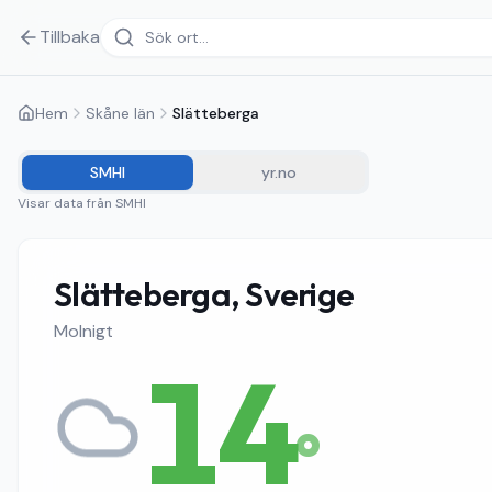
Tillbaka
Hem
Skåne län
Slätteberga
SMHI
yr.no
Visar data från
SMHI
Slätteberga, Sverige
Molnigt
14
°