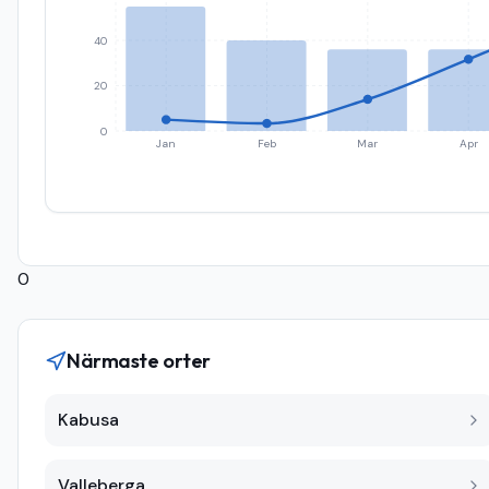
40
20
0
Jan
Feb
Mar
Apr
0
Närmaste orter
Kabusa
Valleberga