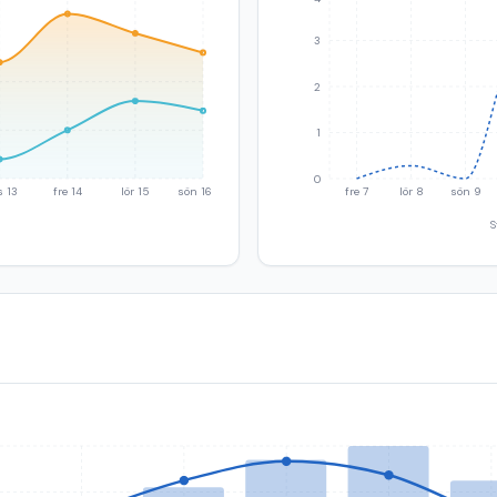
3
2
1
0
s 13
fre 14
lör 15
sön 16
fre 7
lör 8
sön 9
S