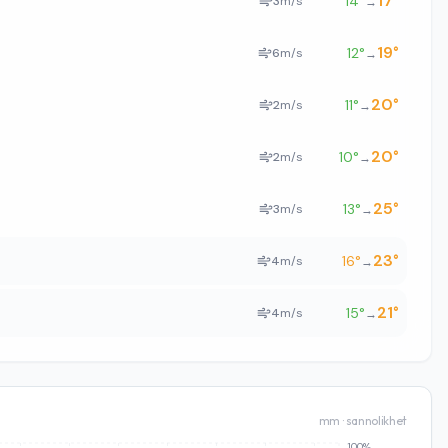
17
°
14
°
3
m/s
→
19
°
12
°
6
m/s
→
20
°
11
°
2
m/s
→
20
°
10
°
2
m/s
→
25
°
13
°
3
m/s
→
23
°
16
°
4
m/s
→
21
°
15
°
4
m/s
→
mm · sannolikhet
100%