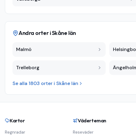
Andra orter i
Skåne län
Malmö
Helsingbo
Trelleborg
Ängelhol
Se alla
1803
orter i
Skåne län
Kartor
Väderteman
Regnradar
Reseväder