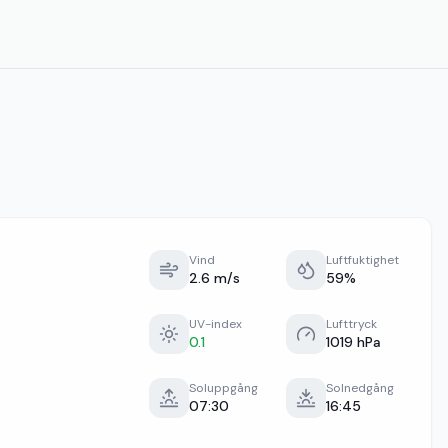
Vind
Luftfuktighet
2.6 m/s
59%
UV-index
Lufttryck
0.1
1019 hPa
Soluppgång
Solnedgång
07:30
16:45