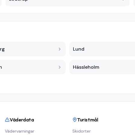
rg
Lund
m
Hässleholm
Väderdata
Turistmål
Vädervarningar
Skidorter