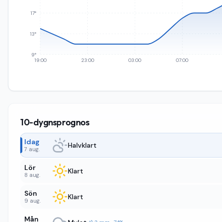
17°
13°
9°
19:00
23:00
03:00
07:00
10-dygnsprognos
Idag
Halvklart
7 aug.
Lör
Klart
8 aug.
Sön
Klart
9 aug.
Mån