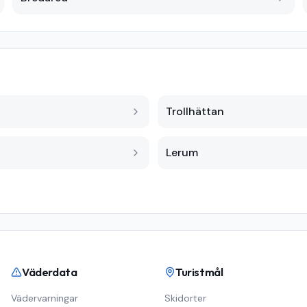
Trollhättan
Lerum
Väderdata
Turistmål
Vädervarningar
Skidorter