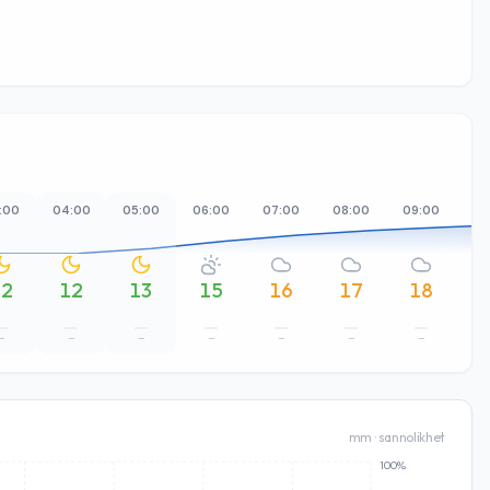
:00
04:00
05:00
06:00
07:00
08:00
09:00
10
12
12
13
15
16
17
18
–
–
–
–
–
–
–
mm · sannolikhet
100%