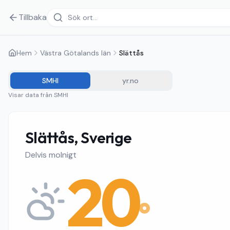
Tillbaka
Hem
Västra Götalands län
Slättås
SMHI
yr.no
Visar data från
SMHI
Slättås, Sverige
Delvis molnigt
20
°