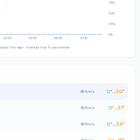
75%
50%
25%
0%
22:00
02:00
06:00
10:00
taplar: mm regn · streckad linje: % sannolikhet
20
°
12
°
4
m/s
→
21
°
12
°
5
m/s
→
24
°
12
°
5
m/s
→