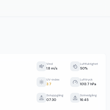
Vind
Luftfuktighet
1.8 m/s
50%
UV-index
Lufttryck
3.7
1013.7 hPa
Soluppgång
Solnedgång
07:30
16:45