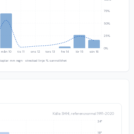
75%
50%
25%
0%
mån 10
tis 11
ons 12
tors 13
fre 14
lör 15
sön 16
taplar: mm regn · streckad linje: % sannolikhet
Källa: SMHI, referensnormal 1991–2020
24°
18°