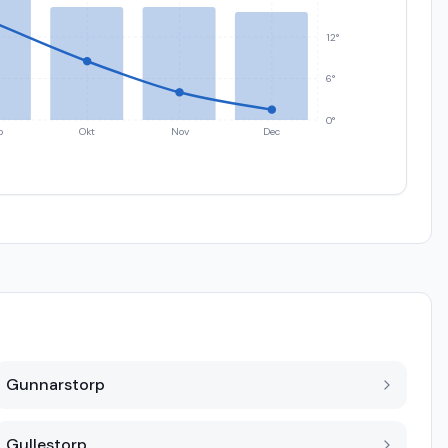
12°
6°
0°
p
Okt
Nov
Dec
Gunnarstorp
Gullestorp