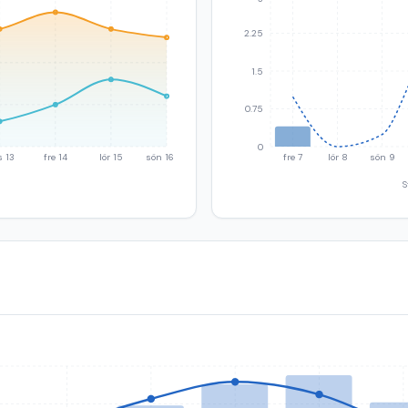
2.25
1.5
0.75
0
s 13
fre 14
lör 15
sön 16
fre 7
lör 8
sön 9
S