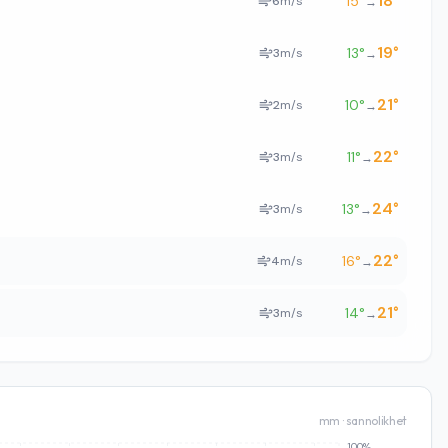
18
°
15
°
6
m/s
→
19
°
13
°
3
m/s
→
21
°
10
°
2
m/s
→
22
°
11
°
3
m/s
→
24
°
13
°
3
m/s
→
22
°
16
°
4
m/s
→
21
°
14
°
3
m/s
→
mm · sannolikhet
100%