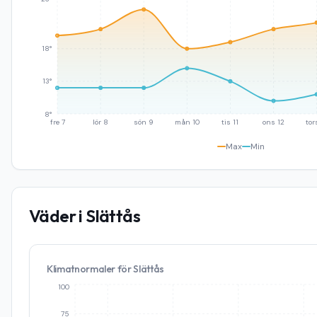
18°
13°
8°
fre 7
lör 8
sön 9
mån 10
tis 11
ons 12
tor
Max
Min
Väder i
Slättås
Klimatnormaler för
Slättås
100
75