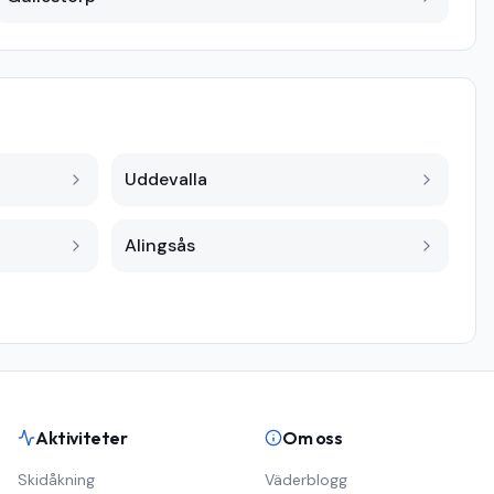
Uddevalla
Alingsås
Aktiviteter
Om oss
Skidåkning
Väderblogg