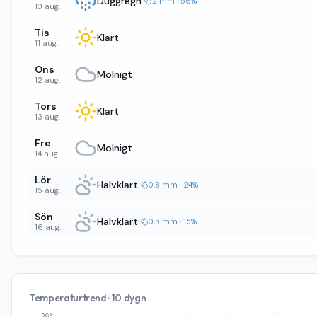
Duggregn
·
2 mm · 56%
10 aug.
Tis
Klart
11 aug.
Ons
Molnigt
12 aug.
Tors
Klart
13 aug.
Fre
Molnigt
14 aug.
Lör
Halvklart
·
0.8 mm · 24%
15 aug.
Sön
Halvklart
·
0.5 mm · 15%
16 aug.
Temperaturtrend · 10 dygn
26°