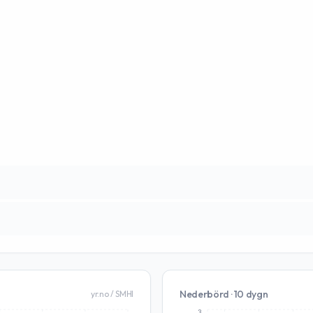
Nederbörd · 10 dygn
yr.no / SMHI
3