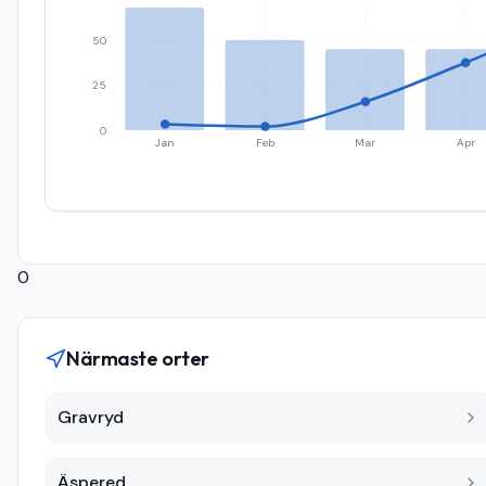
50
25
0
Jan
Feb
Mar
Apr
0
Närmaste orter
Gravryd
Äspered