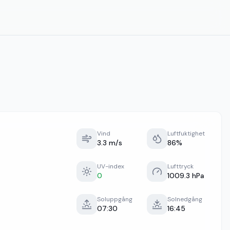
Vind
Luftfuktighet
3.3 m/s
86%
UV-index
Lufttryck
0
1009.3 hPa
Soluppgång
Solnedgång
07:30
16:45