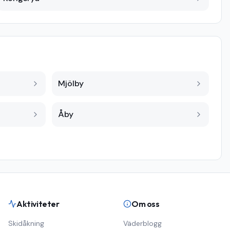
Mjölby
Åby
Aktiviteter
Om oss
Skidåkning
Väderblogg