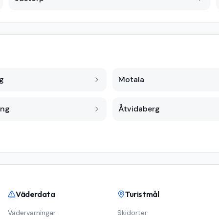
g
Motala
ing
Åtvidaberg
Väderdata
Turistmål
Vädervarningar
Skidorter