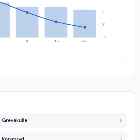
7°
0°
-7°
p
Okt
Nov
Dec
Grevekulla
Kongsryd