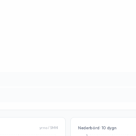
Nederbörd · 10 dygn
yr.no / SMHI
2