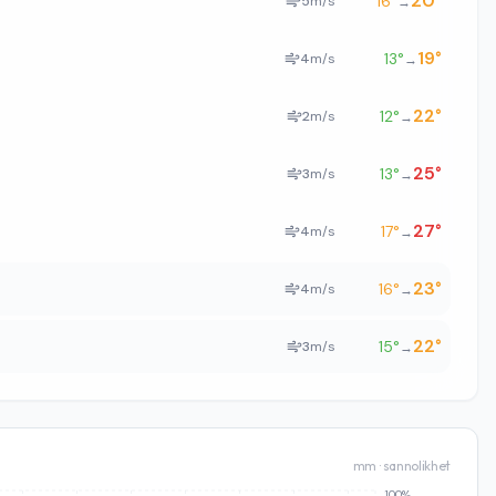
20
°
16
°
5
m/s
→
19
°
13
°
4
m/s
→
22
°
12
°
2
m/s
→
25
°
13
°
3
m/s
→
27
°
17
°
4
m/s
→
23
°
16
°
4
m/s
→
22
°
15
°
3
m/s
→
mm · sannolikhet
100%