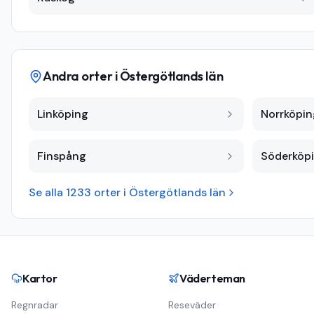
Andra orter i
Östergötlands län
Linköping
Norrköpin
Finspång
Söderköp
Se alla
1233
orter i
Östergötlands län
Kartor
Väderteman
Regnradar
Reseväder