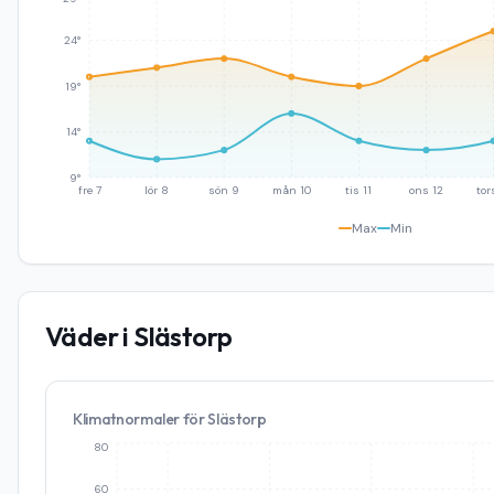
24°
19°
14°
9°
fre 7
lör 8
sön 9
mån 10
tis 11
ons 12
tor
Max
Min
Väder i
Slästorp
Klimatnormaler för
Slästorp
80
60