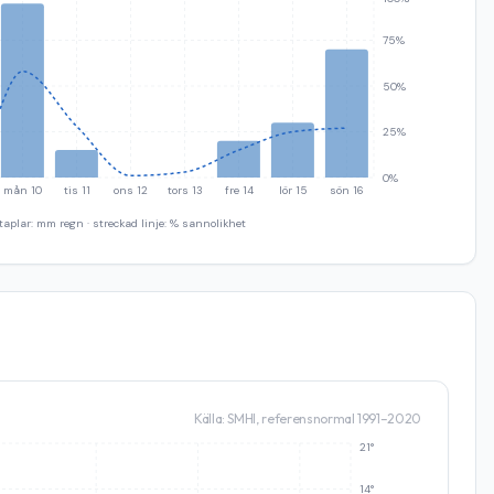
75%
50%
25%
0%
mån 10
tis 11
ons 12
tors 13
fre 14
lör 15
sön 16
taplar: mm regn · streckad linje: % sannolikhet
Källa: SMHI, referensnormal 1991–2020
21°
14°