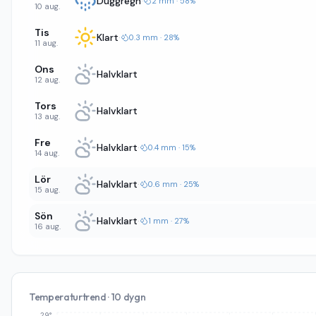
Duggregn
·
2 mm · 58%
10 aug.
Tis
Klart
·
0.3 mm · 28%
11 aug.
Ons
Halvklart
12 aug.
Tors
Halvklart
13 aug.
Fre
Halvklart
·
0.4 mm · 15%
14 aug.
Lör
Halvklart
·
0.6 mm · 25%
15 aug.
Sön
Halvklart
·
1 mm · 27%
16 aug.
Temperaturtrend · 10 dygn
29°