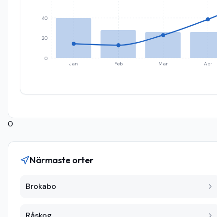
40
20
0
Jan
Feb
Mar
Apr
0
Närmaste orter
Brokabo
Råskog