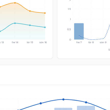
1.5
1
0.5
0
s 13
fre 14
lör 15
sön 16
fre 7
lör 8
sön 9
S