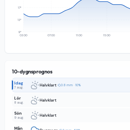
17°
13°
9°
03:00
07:00
11:00
15:00
10-dygnsprognos
Idag
Halvklart
·
0.8 mm · 10%
7 aug.
Lör
Halvklart
8 aug.
Sön
Halvklart
9 aug.
Mån