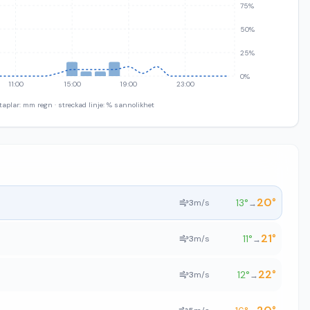
75%
50%
25%
0%
11:00
15:00
19:00
23:00
taplar: mm regn · streckad linje: % sannolikhet
20
°
13
°
3
m/s
→
21
°
11
°
3
m/s
→
22
°
12
°
3
m/s
→