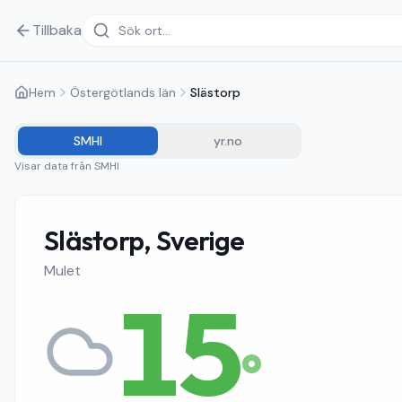
Tillbaka
Hem
Östergötlands län
Slästorp
SMHI
yr.no
Visar data från
SMHI
Slästorp, Sverige
Mulet
15
°