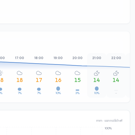
:00
17:00
18:00
19:00
20:00
21:00
22:00
23
18
18
17
16
15
14
14
7%
7%
7%
10%
3%
10%
–
mm · sannolikhet
100%