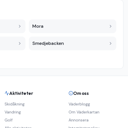
Mora
Smedjebacken
Aktiviteter
Om oss
Skidåkning
Väderblogg
Vandring
Om Väderkartan
Golf
Annonsera