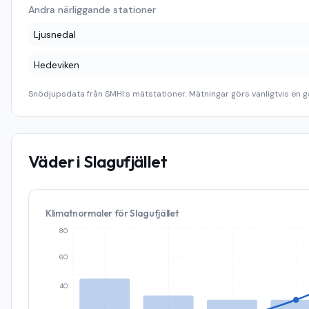
Andra närliggande stationer
Ljusnedal
Hedeviken
Snödjupsdata från SMHI:s mätstationer. Mätningar görs vanligtvis en g
Väder i
Slagufjället
Klimatnormaler för
Slagufjället
80
60
40