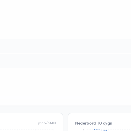
Nederbörd · 10 dygn
yr.no / SMHI
9