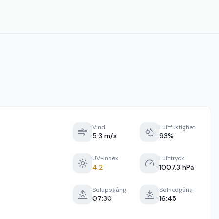
Vind
Luftfuktighet
5.3 m/s
93%
UV-index
Lufttryck
4.2
1007.3 hPa
Soluppgång
Solnedgång
07:30
16:45