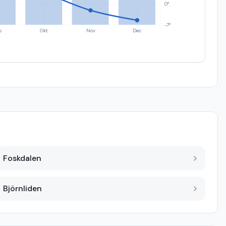
0°
-7°
p
Okt
Nov
Dec
Foskdalen
Björnliden