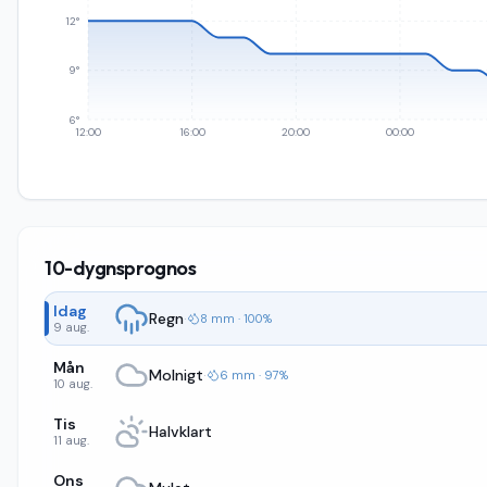
12°
9°
6°
12:00
16:00
20:00
00:00
10-dygnsprognos
Idag
Regn
·
8 mm · 100%
9 aug.
Mån
Molnigt
·
6 mm · 97%
10 aug.
Tis
Halvklart
11 aug.
Ons