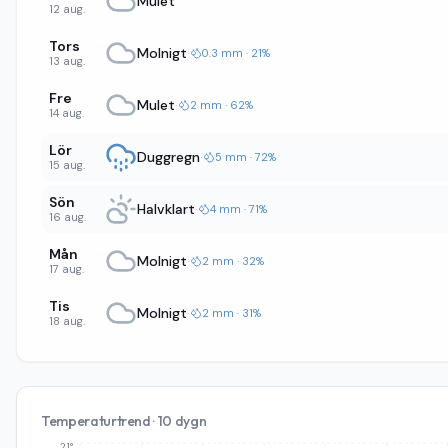
Mulet
12 aug.
Tors
Molnigt
·
0.3 mm · 21%
13 aug.
Fre
Mulet
·
2 mm · 62%
14 aug.
Lör
Duggregn
·
5 mm · 72%
15 aug.
Sön
Halvklart
·
4 mm · 71%
16 aug.
Mån
Molnigt
·
2 mm · 32%
17 aug.
Tis
Molnigt
·
2 mm · 31%
18 aug.
Temperaturtrend · 10 dygn
21°