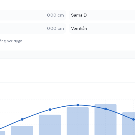
0.00 cm
Särna D
0.00 cm
Vemhån
ång per dygn.