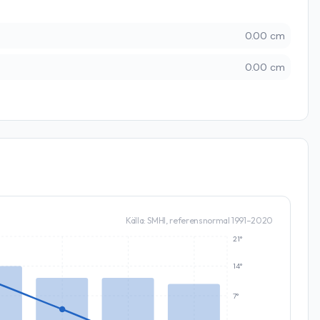
0.00 cm
0.00 cm
Källa: SMHI, referensnormal 1991–2020
21°
14°
7°