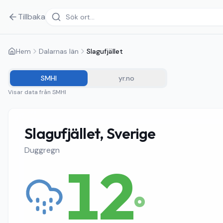
Tillbaka
Hem
Dalarnas län
Slagufjället
SMHI
yr.no
Visar data från
SMHI
Slagufjället, Sverige
Duggregn
12
°