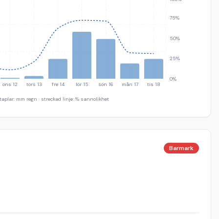
75%
50%
25%
0%
ons 12
tors 13
fre 14
lör 15
sön 16
mån 17
tis 18
taplar: mm regn · streckad linje: % sannolikhet
Barmark