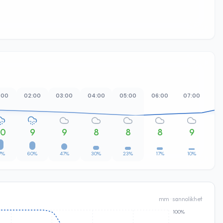
:00
02:00
03:00
04:00
05:00
06:00
07:00
08
10
9
9
8
8
8
9
7%
60%
47%
30%
23%
17%
10%
mm · sannolikhet
100%