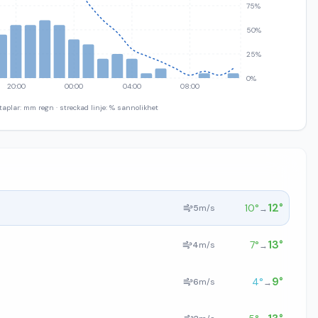
75%
50%
25%
0%
20:00
00:00
04:00
08:00
taplar: mm regn · streckad linje: % sannolikhet
12
°
10
°
5
m/s
→
13
°
7
°
4
m/s
→
9
°
4
°
6
m/s
→