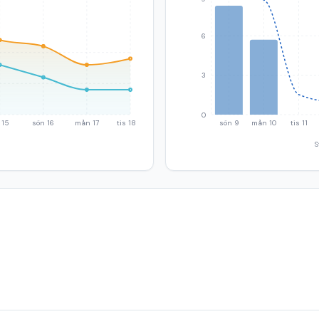
6
3
0
 15
sön 16
mån 17
tis 18
sön 9
mån 10
tis 11
S