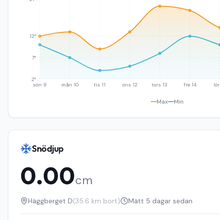
12°
7°
2°
sön 9
mån 10
tis 11
ons 12
tors 13
fre 14
lör
Max
Min
Snödjup
0.00
cm
Häggberget D
(
35.6
km bort)
Mätt
5 dagar sedan