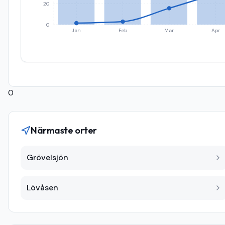
20
0
Jan
Feb
Mar
Apr
0
Närmaste orter
Grövelsjön
Lövåsen