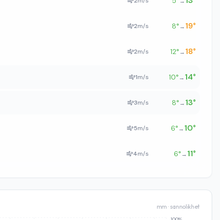
13
°
5
°
2
m/s
→
19
°
8
°
2
m/s
→
18
°
12
°
2
m/s
→
14
°
10
°
1
m/s
→
13
°
8
°
3
m/s
→
10
°
6
°
5
m/s
→
11
°
6
°
4
m/s
→
mm · sannolikhet
100%