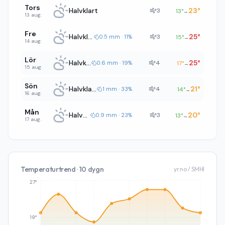
Tors
Halvklart
23
°
3
13
°
→
13 aug.
Fre
Halvklart
25
°
3
0.5 mm · 11%
15
°
→
14 aug.
Lör
Halvklart
25
°
4
0.6 mm · 19%
17
°
→
15 aug.
Sön
Halvklart
21
°
4
1 mm · 33%
14
°
→
16 aug.
Mån
Halvklart
20
°
3
0.9 mm · 23%
13
°
→
17 aug.
Temperaturtrend · 10 dygn
yr.no / SMHI
27°
19°