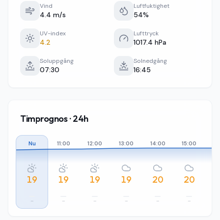
Vind
Luftfuktighet
4.4 m/s
54%
UV-index
Lufttryck
4.2
1017.4 hPa
Soluppgång
Solnedgång
07:30
16:45
Timprognos · 24h
Nu
11:00
12:00
13:00
14:00
15:00
16
19
19
19
19
20
20
–
–
–
–
–
–