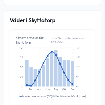
Väder i
Skyttatorp
Klimatnormaler för
Källa: SMHI, referensnormal
1991–2020
Skyttatorp
100
24°
75
18°
50
12°
25
6°
0
0°
Feb
Apr
Jun
Aug
Okt
Dec
Medeltemperatur (°C)
Medelnederbörd (mm)