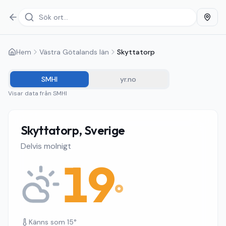
Hem
Västra Götalands län
Skyttatorp
SMHI
yr.no
Visar data från
SMHI
Skyttatorp, Sverige
Delvis molnigt
19
°
Känns som
15
°