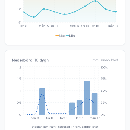
14°
9°
lör 8
mån 10
tis 11
tors 13
fre 14
lör 15
mån 17
Max
Min
Nederbörd · 10 dygn
mm · sannolikhet
2
100%
1.5
75%
1
50%
0.5
25%
0
0%
sön 9
tis 11
tors 13
lör 15
mån 17
Staplar: mm regn · streckad linje: % sannolikhet