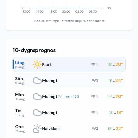
0
0%
10:00
14:00
18:00
22:00
02:00
06:00
Staplar: mm regn · streckad linje: % sannolikhet
10-dygnsprognos
Idag
Klart
20
°
4
13
°
→
8 aug.
Sön
Molnigt
24
°
3
11
°
→
9 aug.
Mån
Molnigt
20
°
4
1 mm · 43%
14
°
→
10 aug.
Tis
Molnigt
18
°
4
13
°
→
11 aug.
Ons
Halvklart
22
°
2
12
°
→
12 aug.