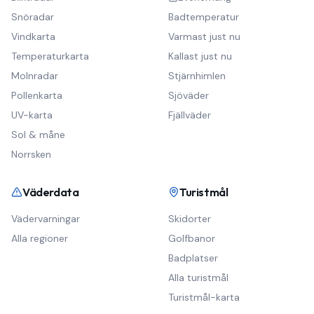
Snöradar
Badtemperatur
Vindkarta
Varmast just nu
Temperaturkarta
Kallast just nu
Molnradar
Stjärnhimlen
Pollenkarta
Sjöväder
UV-karta
Fjällväder
Sol & måne
Norrsken
Väderdata
Turistmål
Vädervarningar
Skidorter
Alla regioner
Golfbanor
Badplatser
Alla turistmål
Turistmål-karta