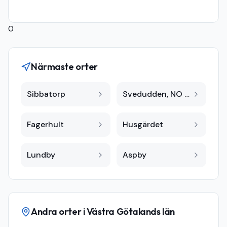
0
Närmaste orter
Sibbatorp
Svedudden, NO Fagerhult VG
Fagerhult
Husgärdet
Lundby
Aspby
Andra orter i
Västra Götalands län