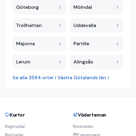
Göteborg
Mölndal
Trollhättan
Uddevalla
Majorna
Partille
Lerum
Alingsås
Se alla
3564
orter i
Västra Götalands län
Kartor
Väderteman
Regnradar
Reseväder
Blixtradar
Evenemang