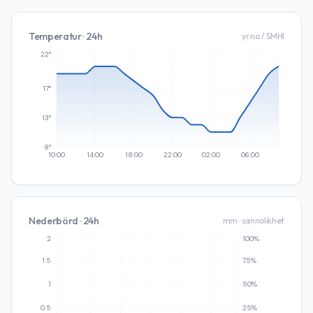
Temperatur · 24h
yr.no / SMHI
22°
17°
13°
9°
10:00
14:00
18:00
22:00
02:00
06:00
Nederbörd · 24h
mm · sannolikhet
2
100%
1.5
75%
1
50%
0.5
25%