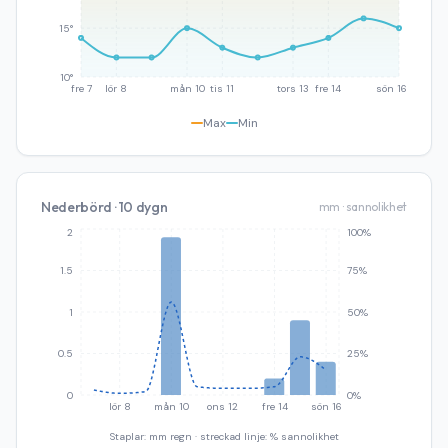
15°
10°
fre 7
lör 8
mån 10
tis 11
tors 13
fre 14
sön 16
Max
Min
Nederbörd · 10 dygn
mm · sannolikhet
2
100%
1.5
75%
1
50%
0.5
25%
0
0%
lör 8
mån 10
ons 12
fre 14
sön 16
Staplar: mm regn · streckad linje: % sannolikhet