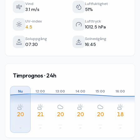
Vind
Luftfuktighet
3.1 m/s
51%
UV-index
Lufttryck
4.5
1012.5 hPa
Soluppgång
Solnedgång
07:30
16:45
Timprognos · 24h
Nu
12:00
13:00
14:00
15:00
16:00
17
20
21
20
20
20
18
–
–
–
–
–
–