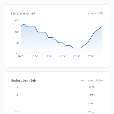
Temperatur · 24h
yr.no / SMHI
23°
18°
14°
10°
11:00
15:00
19:00
23:00
03:00
07:00
Nederbörd · 24h
mm · sannolikhet
2
100%
1.5
75%
1
50%
0.5
25%