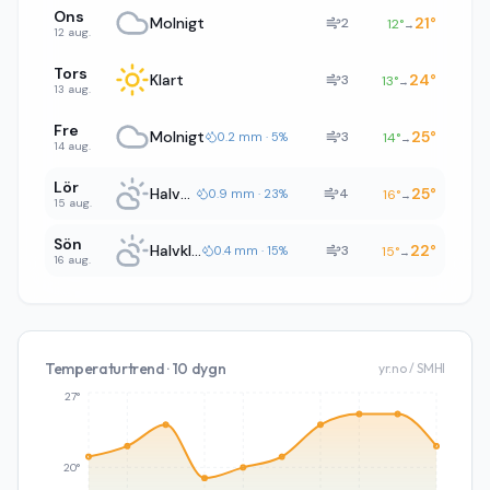
Ons
Molnigt
21
°
2
12
°
→
12 aug.
Tors
Klart
24
°
3
13
°
→
13 aug.
Fre
Molnigt
25
°
3
0.2 mm · 5%
14
°
→
14 aug.
Lör
Halvklart
25
°
4
0.9 mm · 23%
16
°
→
15 aug.
Sön
Halvklart
22
°
3
0.4 mm · 15%
15
°
→
16 aug.
Temperaturtrend · 10 dygn
yr.no / SMHI
27°
20°