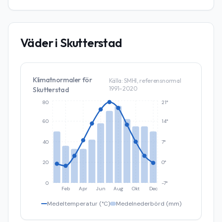
Väder i
Skutterstad
Klimatnormaler för
Källa: SMHI, referensnormal
1991–2020
Skutterstad
80
21°
60
14°
40
7°
20
0°
0
-7°
Feb
Apr
Jun
Aug
Okt
Dec
Medeltemperatur (°C)
Medelnederbörd (mm)