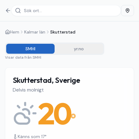
Hem
Kalmar län
Skutterstad
SMHI
yr.no
Visar data från
SMHI
Skutterstad, Sverige
Delvis molnigt
20
°
Känns som
17
°