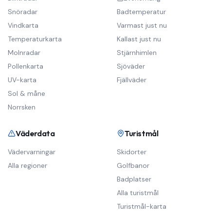
Snöradar
Badtemperatur
Vindkarta
Varmast just nu
Temperaturkarta
Kallast just nu
Molnradar
Stjärnhimlen
Pollenkarta
Sjöväder
UV-karta
Fjällväder
Sol & måne
Norrsken
Väderdata
Turistmål
Vädervarningar
Skidorter
Alla regioner
Golfbanor
Badplatser
Alla turistmål
Turistmål-karta