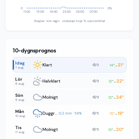
0
0%
11:00
15:00
19:00
23:00
03:00
07:00
Staplar: mm regn · streckad linje: % sannolikhet
10-dygnsprognos
Idag
Klart
21
°
3
14
°
→
7 aug.
Lör
Halvklart
22
°
3
12
°
→
8 aug.
Sön
Molnigt
24
°
3
12
°
→
9 aug.
Mån
Duggregn
19
°
5
2 mm · 56%
15
°
→
10 aug.
Tis
Molnigt
20
°
5
13
°
→
11 aug.