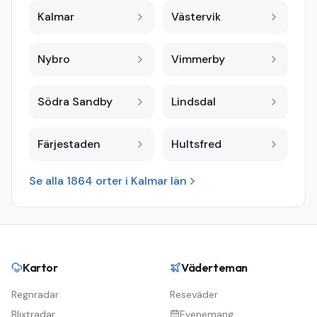
Kalmar
Västervik
Nybro
Vimmerby
Södra Sandby
Lindsdal
Färjestaden
Hultsfred
Se alla
1864
orter i
Kalmar län
Kartor
Väderteman
Regnradar
Reseväder
Blixtradar
Evenemang