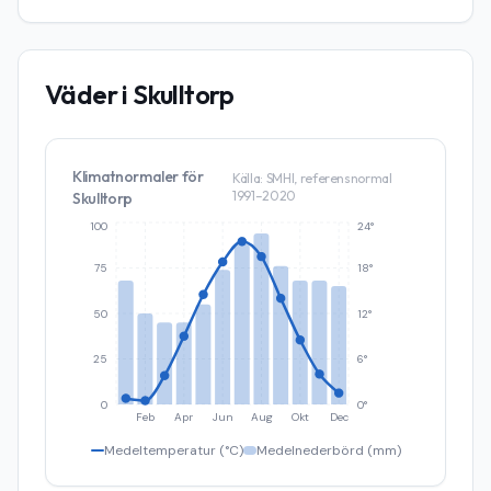
Väder i
Skulltorp
Klimatnormaler för
Källa: SMHI, referensnormal
1991–2020
Skulltorp
100
24°
75
18°
50
12°
25
6°
0
0°
Feb
Apr
Jun
Aug
Okt
Dec
Medeltemperatur (°C)
Medelnederbörd (mm)