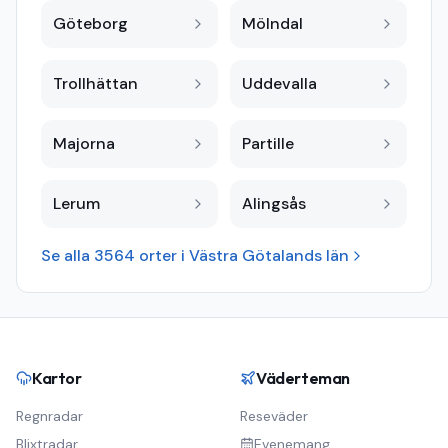
Göteborg
Mölndal
Trollhättan
Uddevalla
Majorna
Partille
Lerum
Alingsås
Se alla
3564
orter i
Västra Götalands län
Kartor
Väderteman
Regnradar
Reseväder
Blixtradar
Evenemang