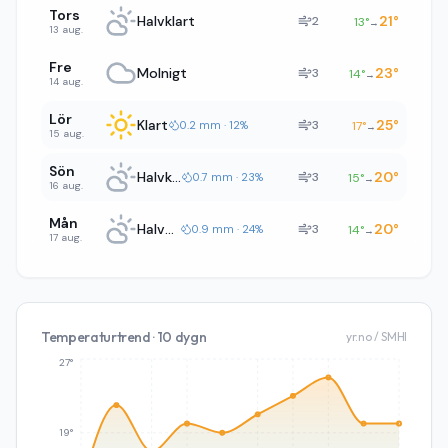
Tors
Halvklart
21
°
2
13
°
→
13 aug.
Fre
Molnigt
23
°
3
14
°
→
14 aug.
Lör
Klart
25
°
3
0.2 mm · 12%
17
°
→
15 aug.
Sön
Halvklart
20
°
3
0.7 mm · 23%
15
°
→
16 aug.
Mån
Halvklart
20
°
3
0.9 mm · 24%
14
°
→
17 aug.
Temperaturtrend · 10 dygn
yr.no / SMHI
27°
19°