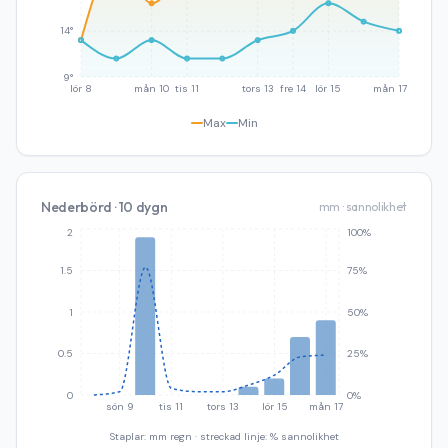
14°
9°
lör 8
mån 10
tis 11
tors 13
fre 14
lör 15
mån 17
Max
Min
Nederbörd · 10 dygn
mm · sannolikhet
2
100%
1.5
75%
1
50%
0.5
25%
0
0%
sön 9
tis 11
tors 13
lör 15
mån 17
Staplar: mm regn · streckad linje: % sannolikhet