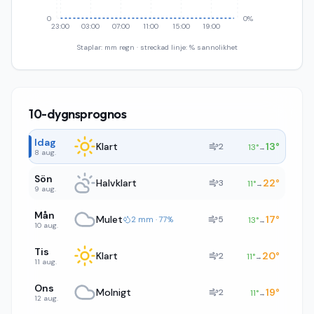
0
0%
23:00
03:00
07:00
11:00
15:00
19:00
Staplar: mm regn · streckad linje: % sannolikhet
10-dygnsprognos
Idag
Klart
13
°
2
13
°
→
8 aug.
Sön
Halvklart
22
°
3
11
°
→
9 aug.
Mån
Mulet
17
°
5
2 mm · 77%
13
°
→
10 aug.
Tis
Klart
20
°
2
11
°
→
11 aug.
Ons
Molnigt
19
°
2
11
°
→
12 aug.