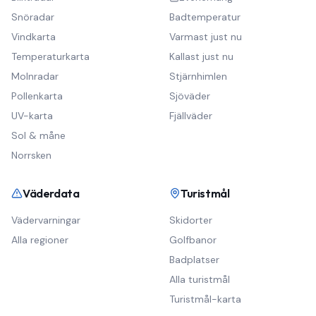
Snöradar
Badtemperatur
Vindkarta
Varmast just nu
Temperaturkarta
Kallast just nu
Molnradar
Stjärnhimlen
Pollenkarta
Sjöväder
UV-karta
Fjällväder
Sol & måne
Norrsken
Väderdata
Turistmål
Vädervarningar
Skidorter
Alla regioner
Golfbanor
Badplatser
Alla turistmål
Turistmål-karta