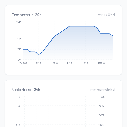
Temperatur · 24h
yr.no / SMHI
24°
17°
13°
9°
23:00
03:00
07:00
11:00
15:00
19:00
Nederbörd · 24h
mm · sannolikhet
2
100%
1.5
75%
1
50%
0.5
25%