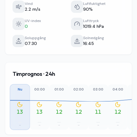
Vind
Luftfuktighet
2.2 m/s
90%
UV-index
Lufttryck
0
1019.4 hPa
Soluppgång
Solnedgång
07:30
16:45
Timprognos · 24h
Nu
00:00
01:00
02:00
03:00
04:00
05
13
13
12
12
11
12
–
–
–
–
–
–