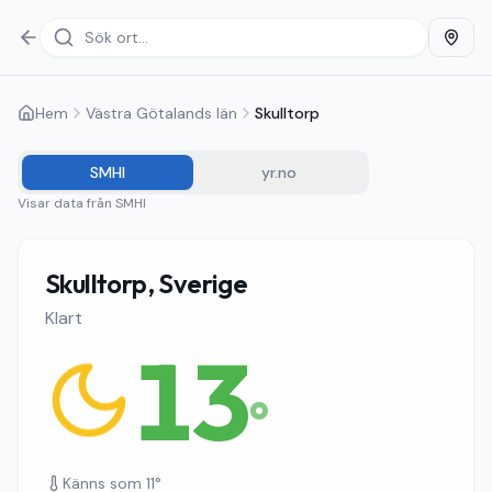
Hem
Västra Götalands län
Skulltorp
SMHI
yr.no
Visar data från
SMHI
Skulltorp, Sverige
Klart
13
°
Känns som
11
°