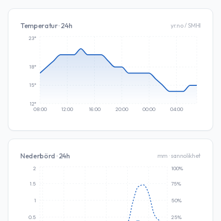
Temperatur · 24h
yr.no / SMHI
23°
18°
15°
12°
08:00
12:00
16:00
20:00
00:00
04:00
Nederbörd · 24h
mm · sannolikhet
2
100%
1.5
75%
1
50%
0.5
25%