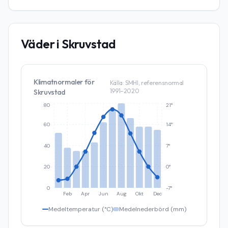
Väder i
Skruvstad
Klimatnormaler för
Källa: SMHI, referensnormal
1991–2020
Skruvstad
80
21°
60
14°
40
7°
20
0°
0
-7°
Feb
Apr
Jun
Aug
Okt
Dec
Medeltemperatur (°C)
Medelnederbörd (mm)