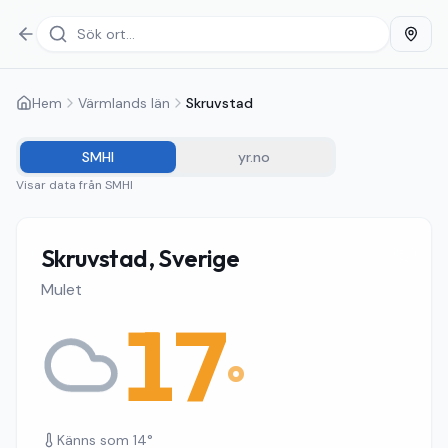
Hem
Värmlands län
Skruvstad
SMHI
yr.no
Visar data från
SMHI
Skruvstad, Sverige
Mulet
17
°
Känns som
14
°