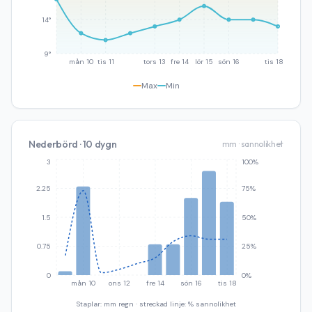
14°
9°
mån 10
tis 11
tors 13
fre 14
lör 15
sön 16
tis 18
Max
Min
Nederbörd · 10 dygn
mm · sannolikhet
3
100%
2.25
75%
1.5
50%
0.75
25%
0
0%
mån 10
ons 12
fre 14
sön 16
tis 18
Staplar: mm regn · streckad linje: % sannolikhet