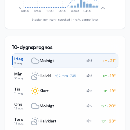
0
0%
08:00
12:00
16:00
20:00
00:00
04:00
Staplar: mm regn · streckad linje: % sannolikhet
10-dygnsprognos
Idag
Molnigt
21
°
3
17
°
→
9 aug.
Mån
Halvklart
19
°
3
2 mm · 73%
12
°
→
10 aug.
Tis
Klart
19
°
3
11
°
→
11 aug.
Ons
Molnigt
20
°
2
12
°
→
12 aug.
Tors
Halvklart
23
°
3
13
°
→
13 aug.