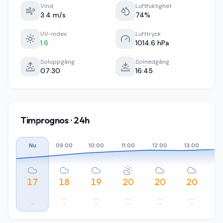
Vind
Luftfuktighet
3.4 m/s
74%
UV-index
Lufttryck
1.6
1014.6 hPa
Soluppgång
Solnedgång
07:30
16:45
Timprognos · 24h
Nu
09:00
10:00
11:00
12:00
13:00
14
17
18
19
20
20
20
–
–
–
–
–
–