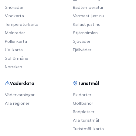
Snöradar
Badtemperatur
Vindkarta
Varmast just nu
Temperaturkarta
Kallast just nu
Molnradar
Stjärnhimlen
Pollenkarta
Sjöväder
UV-karta
Fjällväder
Sol & måne
Norrsken
Väderdata
Turistmål
Vädervarningar
Skidorter
Alla regioner
Golfbanor
Badplatser
Alla turistmål
Turistmål-karta