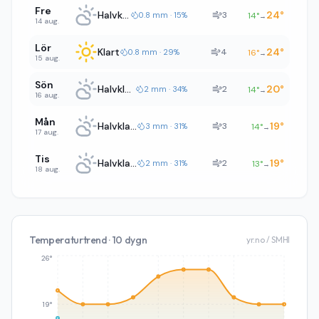
Fre
Halvklart
24
°
3
0.8 mm · 15%
14
°
→
14 aug.
Lör
Klart
24
°
4
0.8 mm · 29%
16
°
→
15 aug.
Sön
Halvklart
20
°
2
2 mm · 34%
14
°
→
16 aug.
Mån
Halvklart
19
°
3
3 mm · 31%
14
°
→
17 aug.
Tis
Halvklart
19
°
2
2 mm · 31%
13
°
→
18 aug.
Temperaturtrend · 10 dygn
yr.no / SMHI
26°
19°