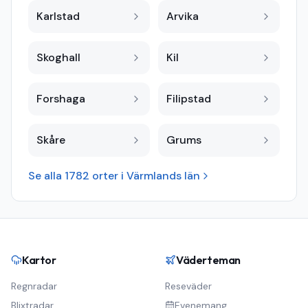
Karlstad
Arvika
Skoghall
Kil
Forshaga
Filipstad
Skåre
Grums
Se alla
1782
orter i
Värmlands län
Kartor
Väderteman
Regnradar
Reseväder
Blixtradar
Evenemang