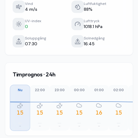
Vind
Luftfuktighet
4 m/s
88%
UV-index
Lufttryck
0
1018.1 hPa
Soluppgång
Solnedgång
07:30
16:45
Timprognos · 24h
Nu
22:00
23:00
00:00
01:00
02:00
03
15
15
15
15
16
15
–
–
–
–
–
–