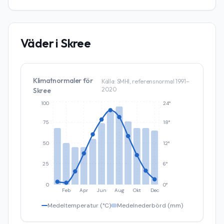
Väder i
Skree
Klimatnormaler för
Källa: SMHI, referensnormal 1991–
2020
Skree
100
24°
75
18°
50
12°
25
6°
0
0°
Feb
Apr
Jun
Aug
Okt
Dec
Medeltemperatur (°C)
Medelnederbörd (mm)