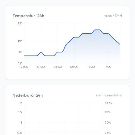
Temperatur · 24h
yr.no / SMHI
24°
19°
16°
13°
21:00
01:00
05:00
09:00
13:00
17:00
Nederbörd · 24h
mm · sannolikhet
2
100%
1.5
75%
1
50%
0.5
25%