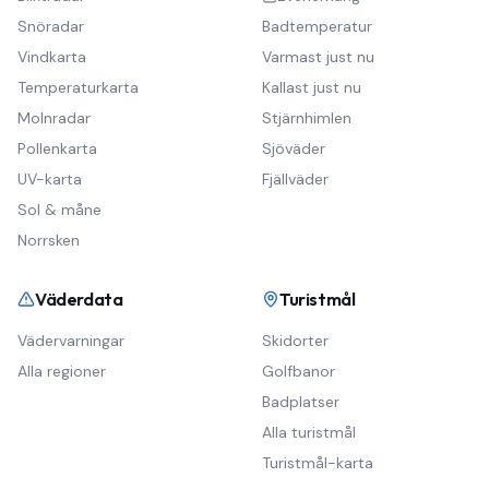
Snöradar
Badtemperatur
Vindkarta
Varmast just nu
Temperaturkarta
Kallast just nu
Molnradar
Stjärnhimlen
Pollenkarta
Sjöväder
UV-karta
Fjällväder
Sol & måne
Norrsken
Väderdata
Turistmål
Vädervarningar
Skidorter
Alla regioner
Golfbanor
Badplatser
Alla turistmål
Turistmål-karta