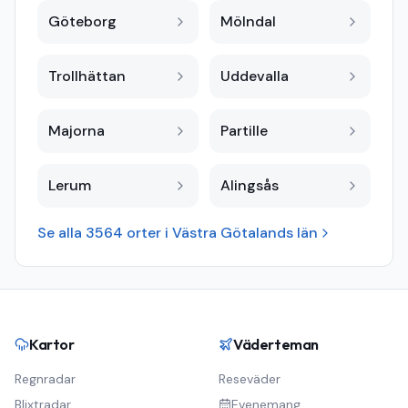
Göteborg
Mölndal
Trollhättan
Uddevalla
Majorna
Partille
Lerum
Alingsås
Se alla
3564
orter i
Västra Götalands län
Kartor
Väderteman
Regnradar
Reseväder
Blixtradar
Evenemang