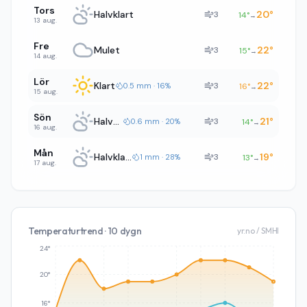
Tors
Halvklart
20
°
3
14
°
→
13 aug.
Fre
Mulet
22
°
3
15
°
→
14 aug.
Lör
Klart
22
°
3
0.5 mm · 16%
16
°
→
15 aug.
Sön
Halvklart
21
°
3
0.6 mm · 20%
14
°
→
16 aug.
Mån
Halvklart
19
°
3
1 mm · 28%
13
°
→
17 aug.
Temperaturtrend · 10 dygn
yr.no / SMHI
24°
20°
16°