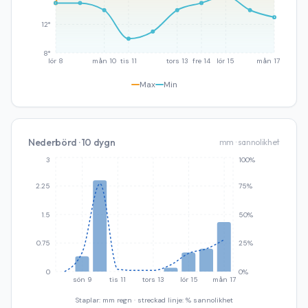
12°
8°
lör 8
mån 10
tis 11
tors 13
fre 14
lör 15
mån 17
Max
Min
Nederbörd · 10 dygn
mm · sannolikhet
3
100%
2.25
75%
1.5
50%
0.75
25%
0
0%
sön 9
tis 11
tors 13
lör 15
mån 17
Staplar: mm regn · streckad linje: % sannolikhet