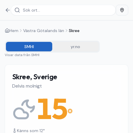
Hem
Västra Götalands län
Skree
SMHI
yr.no
Visar data från
SMHI
Skree, Sverige
Delvis molnigt
15
°
Känns som
12
°