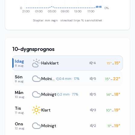
0
0%
21:00
01:00
05:00
09:00
13:00
17:00
Staplar: mm regn · streckad linje: % sannolikhet
10-dygnsprognos
Idag
Halvklart
15
°
4
15
°
→
8 aug.
Sön
Molnigt
22
°
5
0.4 mm · 17%
15
°
→
9 aug.
Mån
Molnigt
18
°
5
2 mm · 77%
14
°
→
10 aug.
Tis
Klart
19
°
3
10
°
→
11 aug.
Ons
Molnigt
19
°
2
11
°
→
12 aug.