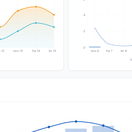
4
2
0
 12
tors 13
fre 14
lör 15
tors 6
fre 7
lör 8
S