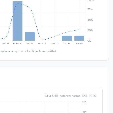
75%
50%
25%
0%
sön 9
mån 10
tis 11
ons 12
tors 13
fre 14
lör 15
taplar: mm regn · streckad linje: % sannolikhet
Källa: SMHI, referensnormal 1991–2020
24°
18°