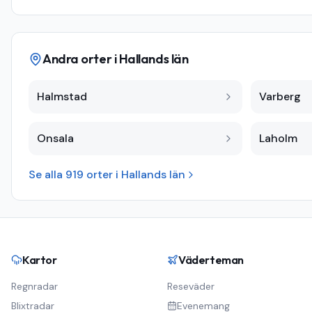
Andra orter i
Hallands län
Halmstad
Varberg
Onsala
Laholm
Se alla
919
orter i
Hallands län
Kartor
Väderteman
Regnradar
Reseväder
Blixtradar
Evenemang