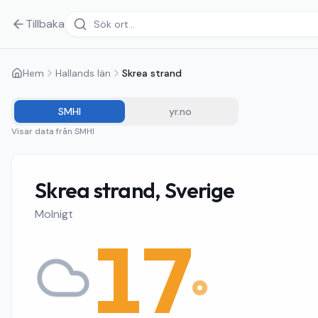
Tillbaka
Hem
Hallands län
Skrea strand
SMHI
yr.no
Visar data från
SMHI
Skrea strand, Sverige
Molnigt
17
°