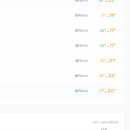
22
°
14
°
3
m/s
→
19
°
17
°
6
m/s
→
17
°
14
°
6
m/s
→
17
°
14
°
3
m/s
→
21
°
16
°
3
m/s
→
22
°
18
°
5
m/s
→
20
°
17
°
5
m/s
→
mm · sannolikhet
100%