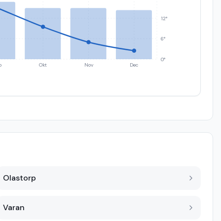
12°
6°
0°
p
Okt
Nov
Dec
Olastorp
Varan