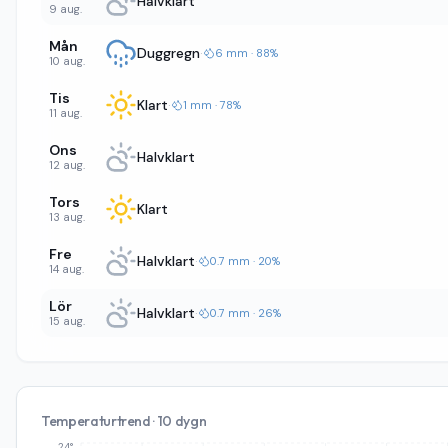
Halvklart
9 aug.
Mån
Duggregn
·
6 mm · 88%
10 aug.
Tis
Klart
·
1 mm · 78%
11 aug.
Ons
Halvklart
12 aug.
Tors
Klart
13 aug.
Fre
Halvklart
·
0.7 mm · 20%
14 aug.
Lör
Halvklart
·
0.7 mm · 26%
15 aug.
Temperaturtrend · 10 dygn
24°