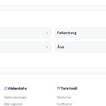
Falkenberg
Åsa
Väderdata
Turistmål
Vädervarningar
Skidorter
Alla regioner
Golfbanor