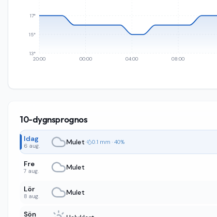
17°
15°
13°
20:00
00:00
04:00
08:00
10-dygnsprognos
Idag
Mulet
·
0.1 mm · 40%
6 aug.
Fre
Mulet
7 aug.
Lör
Mulet
8 aug.
Sön