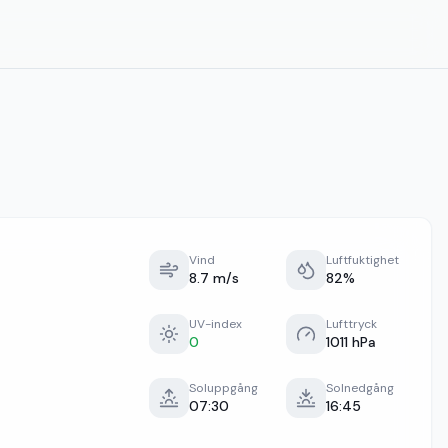
Vind
Luftfuktighet
8.7 m/s
82%
UV-index
Lufttryck
0
1011 hPa
Soluppgång
Solnedgång
07:30
16:45