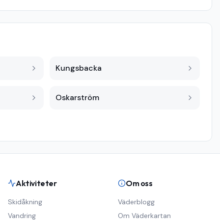
Kungsbacka
Oskarström
Aktiviteter
Om oss
Skidåkning
Väderblogg
Vandring
Om Väderkartan