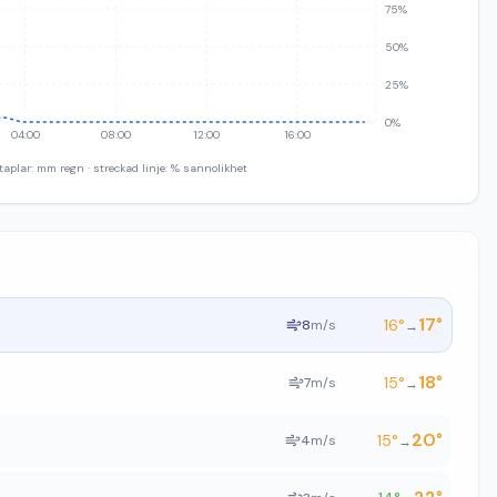
75%
50%
25%
0%
04:00
08:00
12:00
16:00
taplar: mm regn · streckad linje: % sannolikhet
17
°
16
°
8
m/s
→
18
°
15
°
7
m/s
→
20
°
15
°
4
m/s
→