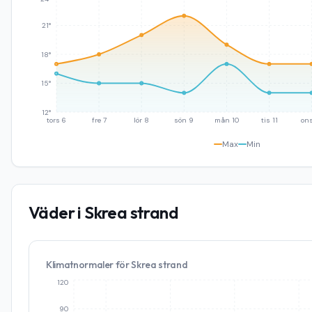
21°
18°
15°
12°
tors 6
fre 7
lör 8
sön 9
mån 10
tis 11
ons
Max
Min
Väder i
Skrea strand
Klimatnormaler för
Skrea strand
120
90