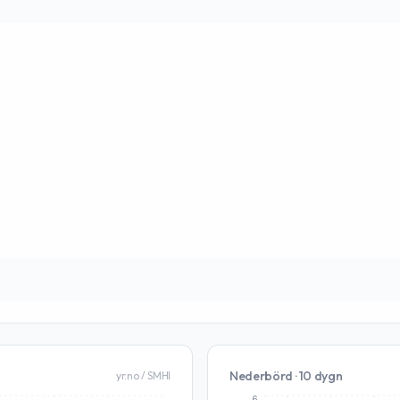
Nederbörd · 10 dygn
yr.no / SMHI
6