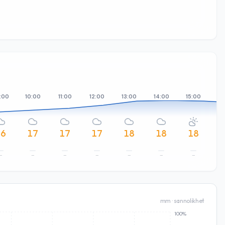
:00
10:00
11:00
12:00
13:00
14:00
15:00
16
16
17
17
17
18
18
18
–
–
–
–
–
–
–
mm · sannolikhet
100%