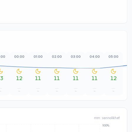
:00
00:00
01:00
02:00
03:00
04:00
05:00
06
13
12
11
11
11
11
12
–
–
–
–
–
–
–
mm · sannolikhet
100%