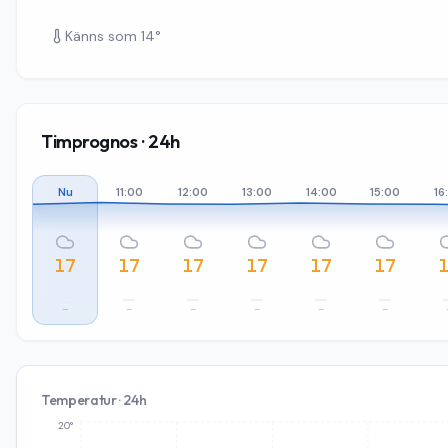
Känns som
14
°
Timprognos · 24h
Nu
11:00
12:00
13:00
14:00
15:00
16
17
17
17
17
17
17
–
–
–
–
–
–
Temperatur · 24h
20°