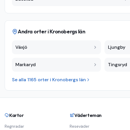
Andra orter i
Kronobergs län
Växjö
Ljungby
Markaryd
Tingsryd
Se alla
1165
orter i
Kronobergs län
Kartor
Väderteman
Regnradar
Reseväder