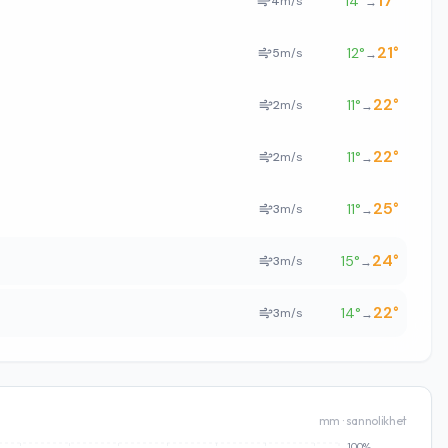
17
°
14
°
4
m/s
→
21
°
12
°
5
m/s
→
22
°
11
°
2
m/s
→
22
°
11
°
2
m/s
→
25
°
11
°
3
m/s
→
24
°
15
°
3
m/s
→
22
°
14
°
3
m/s
→
mm · sannolikhet
100%