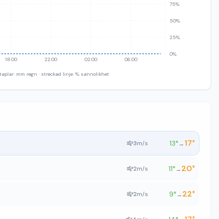
75%
50%
25%
0%
18:00
22:00
02:00
06:00
taplar: mm regn · streckad linje: % sannolikhet
17
°
13
°
3
m/s
→
20
°
11
°
2
m/s
→
22
°
9
°
2
m/s
→