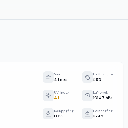
Vind
Luftfuktighet
4.1 m/s
59%
UV-index
Lufttryck
4.1
1014.7 hPa
Soluppgång
Solnedgång
07:30
16:45