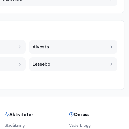
Alvesta
Lessebo
Aktiviteter
Om oss
Skidåkning
Väderblogg