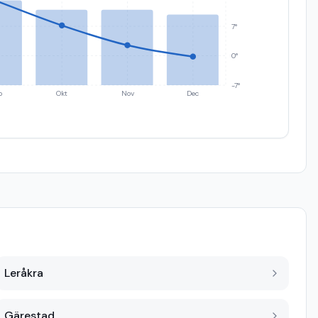
7°
0°
-7°
p
Okt
Nov
Dec
Leråkra
Gärestad