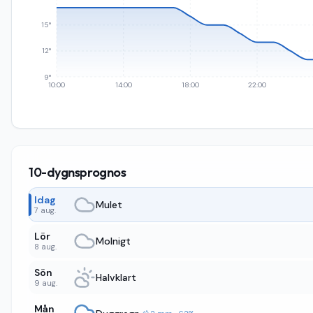
15°
12°
9°
10:00
14:00
18:00
22:00
10-dygnsprognos
Idag
Mulet
7 aug.
Lör
Molnigt
8 aug.
Sön
Halvklart
9 aug.
Mån