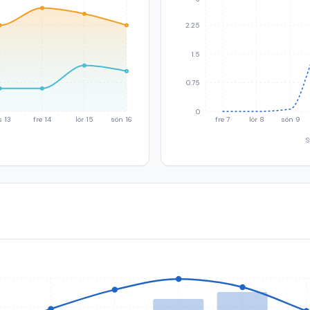
2.25
1.5
0.75
0
s 13
fre 14
lör 15
sön 16
fre 7
lör 8
sön 9
S