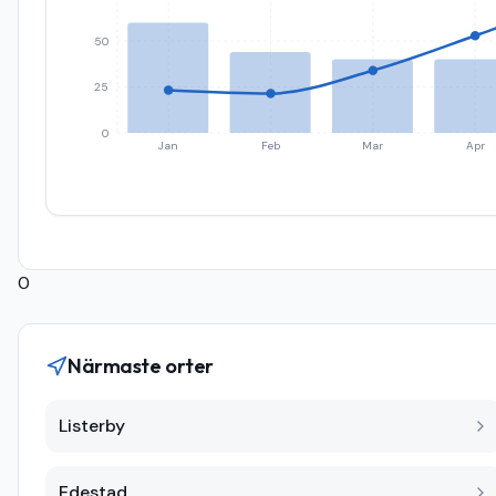
50
25
0
Jan
Feb
Mar
Apr
0
Närmaste orter
Listerby
Edestad