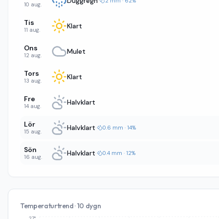
Duggregn
·
2 mm · 62%
10 aug.
Tis
Klart
11 aug.
Ons
Mulet
12 aug.
Tors
Klart
13 aug.
Fre
Halvklart
14 aug.
Lör
Halvklart
·
0.6 mm · 14%
15 aug.
Sön
Halvklart
·
0.4 mm · 12%
16 aug.
Temperaturtrend · 10 dygn
27°