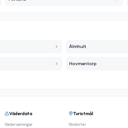
Älmhult
Hovmantorp
Väderdata
Turistmål
Vädervarningar
Skidorter