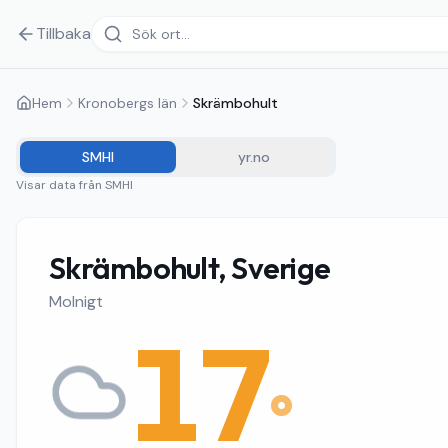
Tillbaka
Hem
Kronobergs län
Skrämbohult
SMHI
yr.no
Visar data från
SMHI
Skrämbohult, Sverige
Molnigt
17
°