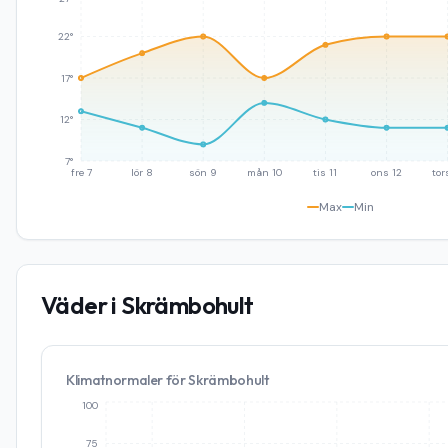
22°
17°
12°
7°
fre 7
lör 8
sön 9
mån 10
tis 11
ons 12
tor
Max
Min
Väder i
Skrämbohult
Klimatnormaler för
Skrämbohult
100
75