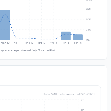
75%
50%
25%
0%
mån 10
tis 11
ons 12
tors 13
fre 14
lör 15
sön 16
taplar: mm regn · streckad linje: % sannolikhet
Källa: SMHI, referensnormal 1991–2020
21°
14°