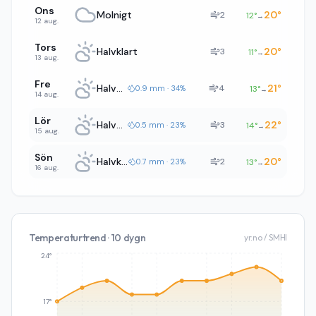
Ons
Molnigt
20
°
2
12
°
→
12 aug.
Tors
Halvklart
20
°
3
11
°
→
13 aug.
Fre
Halvklart
21
°
4
0.9 mm · 34%
13
°
→
14 aug.
Lör
Halvklart
22
°
3
0.5 mm · 23%
14
°
→
15 aug.
Sön
Halvklart
20
°
2
0.7 mm · 23%
13
°
→
16 aug.
Temperaturtrend · 10 dygn
yr.no / SMHI
24°
17°