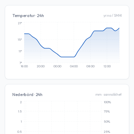
Temperatur · 24h
yr.no / SMHI
21°
15°
11°
7°
16:00
20:00
00:00
04:00
08:00
12:00
Nederbörd · 24h
mm · sannolikhet
2
100%
1.5
75%
1
50%
0.5
25%