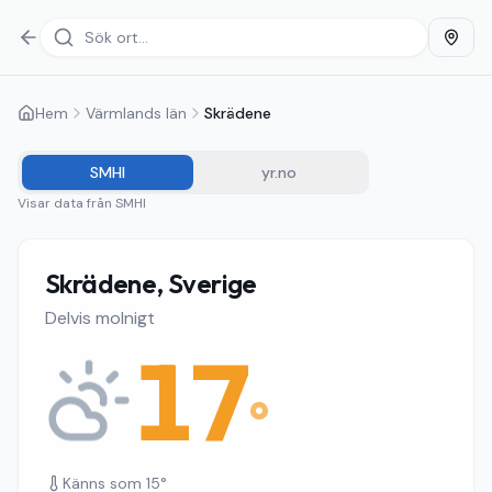
Hem
Värmlands län
Skrädene
SMHI
yr.no
Visar data från
SMHI
Skrädene, Sverige
Delvis molnigt
17
°
Känns som
15
°