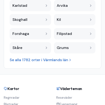
Karlstad
Arvika
Skoghall
Kil
Forshaga
Filipstad
Skåre
Grums
Se alla
1782
orter i
Värmlands län
Kartor
Väderteman
Regnradar
Reseväder
Blixtradar
Evenemang