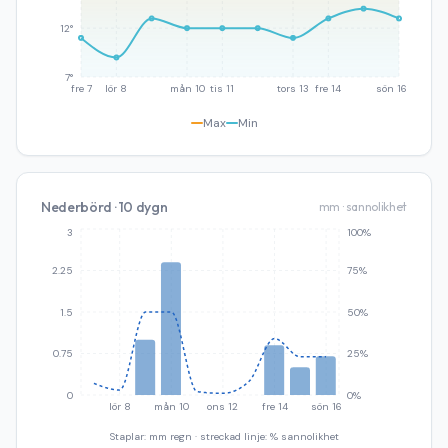
12°
7°
fre 7
lör 8
mån 10
tis 11
tors 13
fre 14
sön 16
Max
Min
Nederbörd · 10 dygn
mm · sannolikhet
3
100%
2.25
75%
1.5
50%
0.75
25%
0
0%
lör 8
mån 10
ons 12
fre 14
sön 16
Staplar: mm regn · streckad linje: % sannolikhet