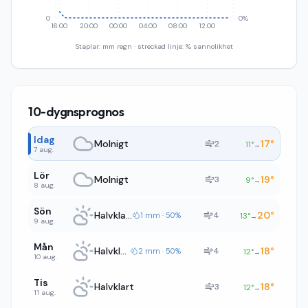
0
0%
16:00
20:00
00:00
04:00
08:00
12:00
Staplar: mm regn · streckad linje: % sannolikhet
10-dygnsprognos
Idag
Molnigt
17
°
2
11
°
→
7 aug.
Lör
Molnigt
19
°
3
9
°
→
8 aug.
Sön
Halvklart
20
°
4
1 mm · 50%
13
°
→
9 aug.
Mån
Halvklart
18
°
4
2 mm · 50%
12
°
→
10 aug.
Tis
Halvklart
18
°
3
12
°
→
11 aug.