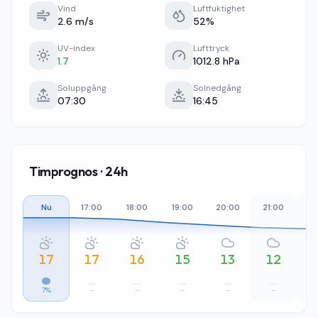
Vind
Luftfuktighet
2.6 m/s
52%
UV-index
Lufttryck
1.7
1012.8 hPa
Soluppgång
Solnedgång
07:30
16:45
Timprognos · 24h
Nu
17:00
18:00
19:00
20:00
21:00
22
17
17
16
15
13
12
7%
–
–
–
–
–