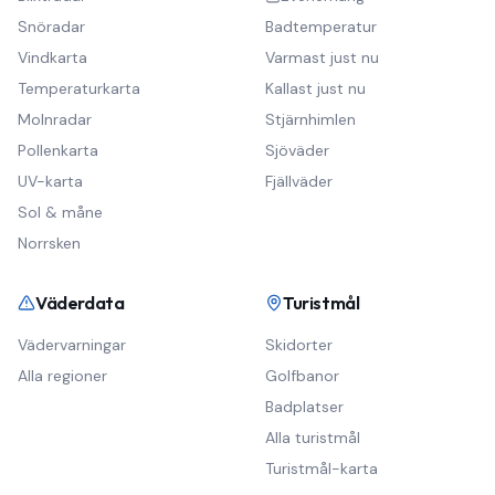
Snöradar
Badtemperatur
Vindkarta
Varmast just nu
Temperaturkarta
Kallast just nu
Molnradar
Stjärnhimlen
Pollenkarta
Sjöväder
UV-karta
Fjällväder
Sol & måne
Norrsken
Väderdata
Turistmål
Vädervarningar
Skidorter
Alla regioner
Golfbanor
Badplatser
Alla turistmål
Turistmål-karta