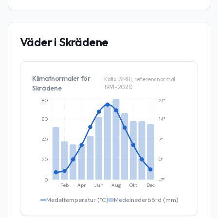
Väder i
Skrädene
Klimatnormaler för
Källa: SMHI, referensnormal
1991–2020
Skrädene
80
21°
60
14°
40
7°
20
0°
0
-7°
Feb
Apr
Jun
Aug
Okt
Dec
Medeltemperatur (°C)
Medelnederbörd (mm)