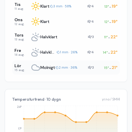
Tis
Klart
19
°
4
3 mm · 58%
13
°
→
11 aug.
Ons
Klart
19
°
4
12
°
→
12 aug.
Tors
Halvklart
22
°
3
11
°
→
13 aug.
Fre
Halvklart
22
°
4
1 mm · 26%
14
°
→
14 aug.
Lör
Molnigt
21
°
3
2 mm · 36%
15
°
→
15 aug.
Temperaturtrend · 10 dygn
yr.no / SMHI
24°
17°