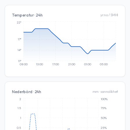
Temperatur · 24h
yr.no / SMHI
22°
17°
14°
11°
09:00
13:00
17:00
21:00
01:00
05:00
Nederbörd · 24h
mm · sannolikhet
2
100%
1.5
75%
1
50%
0.5
25%