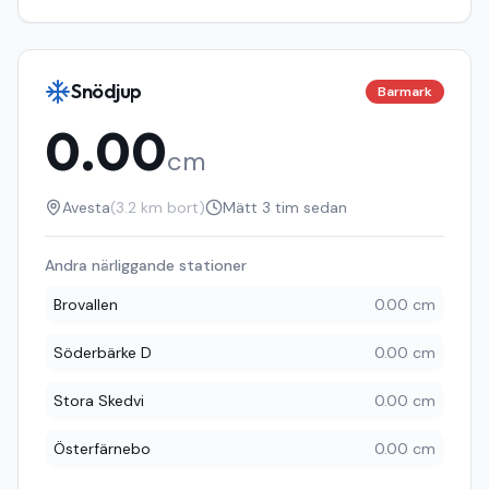
Snödjup
Barmark
0.00
cm
Avesta
(
3.2
km bort)
Mätt
3 tim sedan
Andra närliggande stationer
Brovallen
0.00 cm
Söderbärke D
0.00 cm
Stora Skedvi
0.00 cm
Österfärnebo
0.00 cm