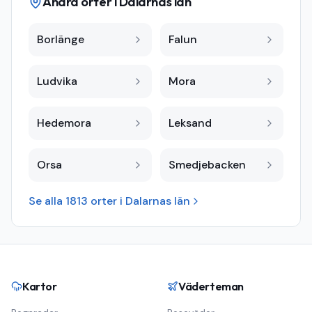
Andra orter i
Dalarnas län
Borlänge
Falun
Ludvika
Mora
Hedemora
Leksand
Orsa
Smedjebacken
Se alla
1813
orter i
Dalarnas län
Kartor
Väderteman