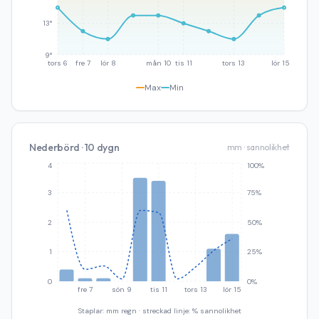
13°
9°
tors 6
fre 7
lör 8
mån 10
tis 11
tors 13
lör 15
Max
Min
Nederbörd · 10 dygn
mm · sannolikhet
4
100%
3
75%
2
50%
1
25%
0
0%
fre 7
sön 9
tis 11
tors 13
lör 15
Staplar: mm regn · streckad linje: % sannolikhet