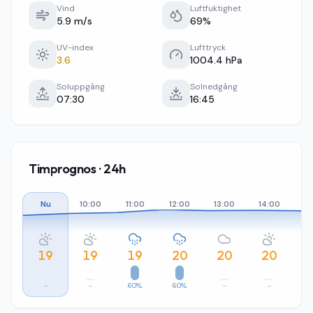
Vind
Luftfuktighet
5.9 m/s
69%
UV-index
Lufttryck
3.6
1004.4 hPa
Soluppgång
Solnedgång
07:30
16:45
Timprognos · 24h
Nu
10:00
11:00
12:00
13:00
14:00
15
19
19
19
20
20
20
–
–
60%
60%
–
–