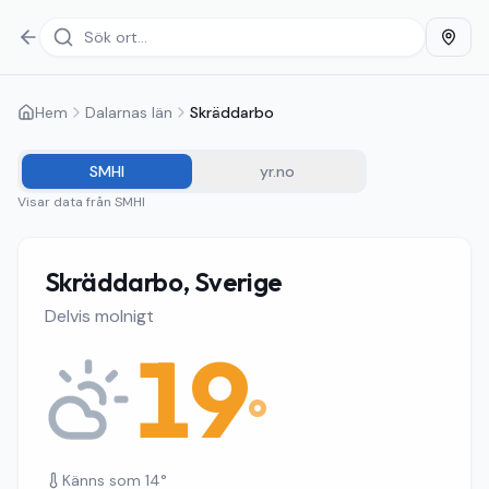
Hem
Dalarnas län
Skräddarbo
SMHI
yr.no
Visar data från
SMHI
Skräddarbo, Sverige
Delvis molnigt
19
°
Känns som
14
°