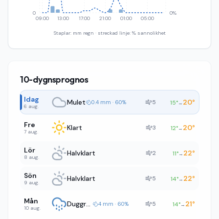
0
0%
09:00
13:00
17:00
21:00
01:00
05:00
Staplar: mm regn · streckad linje: % sannolikhet
10-dygnsprognos
Idag
Mulet
20
°
5
0.4 mm · 60%
15
°
→
6 aug.
Fre
Klart
20
°
3
12
°
→
7 aug.
Lör
Halvklart
22
°
2
11
°
→
8 aug.
Sön
Halvklart
22
°
5
14
°
→
9 aug.
Mån
Duggregn
21
°
5
4 mm · 60%
14
°
→
10 aug.