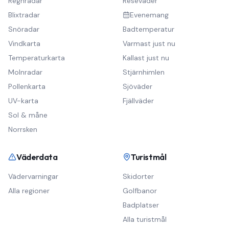
Regnradar
Reseväder
Blixtradar
Evenemang
Snöradar
Badtemperatur
Vindkarta
Varmast just nu
Temperaturkarta
Kallast just nu
Molnradar
Stjärnhimlen
Pollenkarta
Sjöväder
UV-karta
Fjällväder
Sol & måne
Norrsken
Väderdata
Turistmål
Vädervarningar
Skidorter
Alla regioner
Golfbanor
Badplatser
Alla turistmål