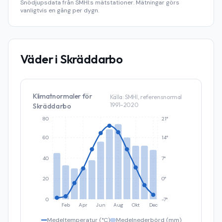
Snödjupsdata från SMHI:s mätstationer. Mätningar görs
vanligtvis en gång per dygn.
Väder i
Skräddarbo
Klimatnormaler för
Källa: SMHI, referensnormal
1991–2020
Skräddarbo
80
21°
60
14°
40
7°
20
0°
0
-7°
Feb
Apr
Jun
Aug
Okt
Dec
Medeltemperatur (°C)
Medelnederbörd (mm)