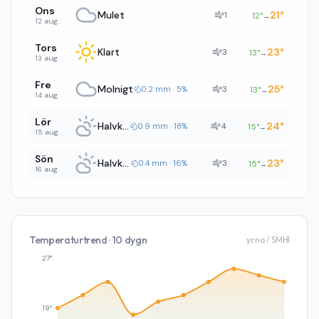
Ons
Mulet
21
°
1
12
°
→
12 aug.
Tors
Klart
23
°
3
13
°
→
13 aug.
Fre
Molnigt
25
°
3
0.2 mm · 5%
13
°
→
14 aug.
Lör
Halvklart
24
°
4
0.9 mm · 18%
15
°
→
15 aug.
Sön
Halvklart
23
°
3
0.4 mm · 16%
15
°
→
16 aug.
Temperaturtrend · 10 dygn
yr.no / SMHI
27°
19°