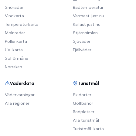
Snöradar
Badtemperatur
Vindkarta
Varmast just nu
Temperaturkarta
Kallast just nu
Molnradar
Stjärnhimlen
Pollenkarta
Sjöväder
UV-karta
Fjällväder
Sol & måne
Norrsken
Väderdata
Turistmål
Vädervarningar
Skidorter
Alla regioner
Golfbanor
Badplatser
Alla turistmål
Turistmål-karta