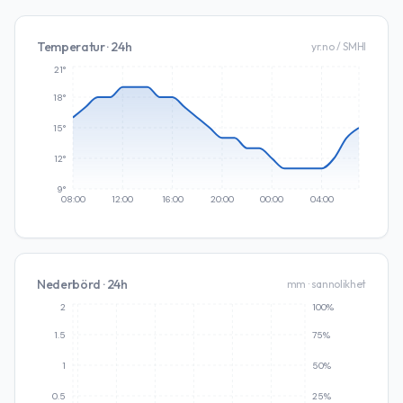
Temperatur · 24h
yr.no / SMHI
21°
18°
15°
12°
9°
08:00
12:00
16:00
20:00
00:00
04:00
Nederbörd · 24h
mm · sannolikhet
2
100%
1.5
75%
1
50%
0.5
25%