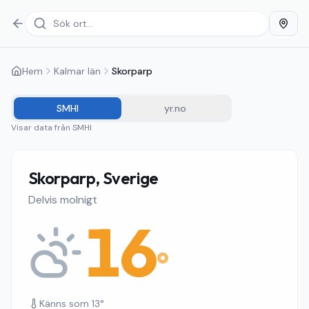
Hem
Kalmar län
Skorparp
SMHI
yr.no
Visar data från
SMHI
Skorparp, Sverige
Delvis molnigt
16
°
Känns som
13
°