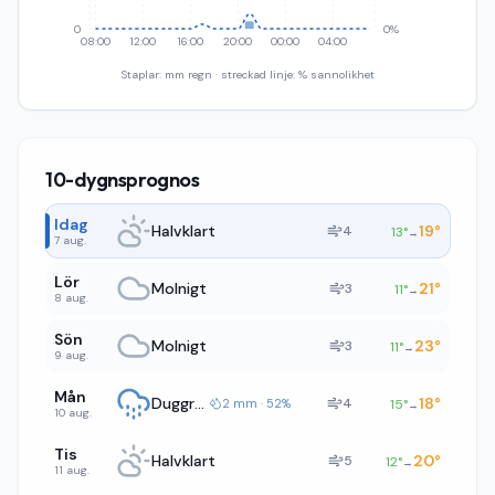
0
0%
08:00
12:00
16:00
20:00
00:00
04:00
Staplar: mm regn · streckad linje: % sannolikhet
10-dygnsprognos
Idag
Halvklart
19
°
4
13
°
→
7 aug.
Lör
Molnigt
21
°
3
11
°
→
8 aug.
Sön
Molnigt
23
°
3
11
°
→
9 aug.
Mån
Duggregn
18
°
4
2 mm · 52%
15
°
→
10 aug.
Tis
Halvklart
20
°
5
12
°
→
11 aug.