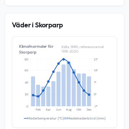
Väder i
Skorparp
Klimatnormaler för
Källa: SMHI, referensnormal
1991–2020
Skorparp
80
21°
60
14°
40
7°
20
0°
0
-7°
Feb
Apr
Jun
Aug
Okt
Dec
Medeltemperatur (°C)
Medelnederbörd (mm)