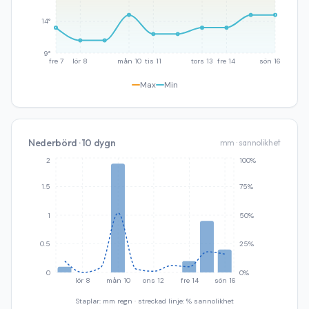
14°
9°
fre 7
lör 8
mån 10
tis 11
tors 13
fre 14
sön 16
Max
Min
Nederbörd · 10 dygn
mm · sannolikhet
2
100%
1.5
75%
1
50%
0.5
25%
0
0%
lör 8
mån 10
ons 12
fre 14
sön 16
Staplar: mm regn · streckad linje: % sannolikhet