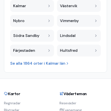
Kalmar
Västervik
Nybro
Vimmerby
Södra Sandby
Lindsdal
Färjestaden
Hultsfred
Se alla
1864
orter i
Kalmar län
Kartor
Väderteman
Regnradar
Reseväder
Blixtradar
Evenemang