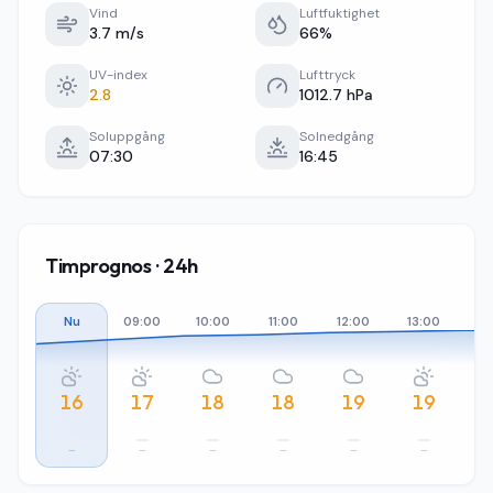
Vind
Luftfuktighet
3.7 m/s
66%
UV-index
Lufttryck
2.8
1012.7 hPa
Soluppgång
Solnedgång
07:30
16:45
Timprognos · 24h
Nu
09:00
10:00
11:00
12:00
13:00
14
16
17
18
18
19
19
–
–
–
–
–
–