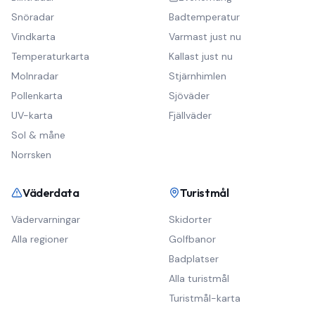
Snöradar
Badtemperatur
Vindkarta
Varmast just nu
Temperaturkarta
Kallast just nu
Molnradar
Stjärnhimlen
Pollenkarta
Sjöväder
UV-karta
Fjällväder
Sol & måne
Norrsken
Väderdata
Turistmål
Vädervarningar
Skidorter
Alla regioner
Golfbanor
Badplatser
Alla turistmål
Turistmål-karta