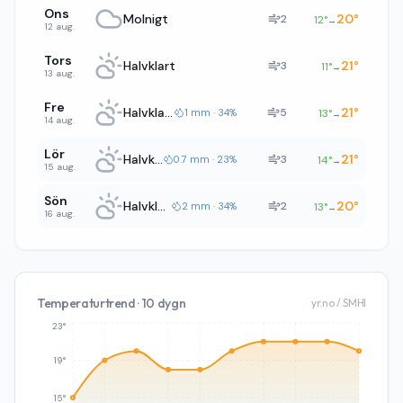
Ons
Molnigt
20
°
2
12
°
→
12 aug.
Tors
Halvklart
21
°
3
11
°
→
13 aug.
Fre
Halvklart
21
°
5
1 mm · 34%
13
°
→
14 aug.
Lör
Halvklart
21
°
3
0.7 mm · 23%
14
°
→
15 aug.
Sön
Halvklart
20
°
2
2 mm · 34%
13
°
→
16 aug.
Temperaturtrend · 10 dygn
yr.no / SMHI
23°
19°
15°