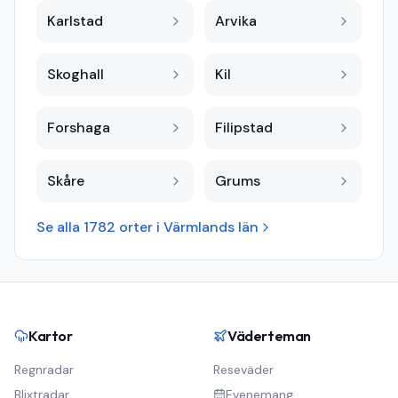
Karlstad
Arvika
Skoghall
Kil
Forshaga
Filipstad
Skåre
Grums
Se alla
1782
orter i
Värmlands län
Kartor
Väderteman
Regnradar
Reseväder
Blixtradar
Evenemang