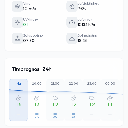
Vind
Luftfuktighet
1.2 m/s
76%
UV-index
Lufttryck
0.1
1013.1 hPa
Soluppgång
Solnedgång
07:30
16:45
Timprognos · 24h
Nu
20:00
21:00
22:00
23:00
00:00
01
15
13
12
12
12
11
–
3%
3%
3%
–
–