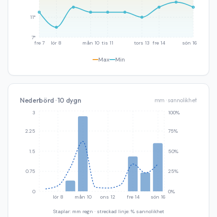
11°
7°
fre 7
lör 8
mån 10
tis 11
tors 13
fre 14
sön 16
Max
Min
Nederbörd · 10 dygn
mm · sannolikhet
3
100%
2.25
75%
1.5
50%
0.75
25%
0
0%
lör 8
mån 10
ons 12
fre 14
sön 16
Staplar: mm regn · streckad linje: % sannolikhet