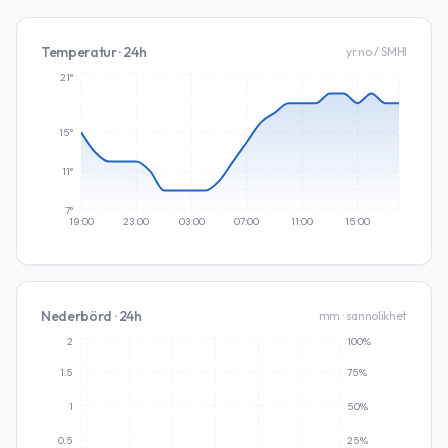
Temperatur · 24h
yr.no / SMHI
21°
15°
11°
7°
19:00
23:00
03:00
07:00
11:00
15:00
Nederbörd · 24h
mm · sannolikhet
2
100%
1.5
75%
1
50%
0.5
25%