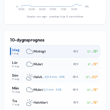
0
0%
19:00
23:00
03:00
07:00
11:00
15:00
Staplar: mm regn · streckad linje: % sannolikhet
10-dygnsprognos
Idag
Molnigt
15
°
2
12
°
→
7 aug.
Lör
Mulet
19
°
3
9
°
→
8 aug.
Sön
Halvklart
20
°
4
0.4 mm · 30%
13
°
→
9 aug.
Mån
Mulet
18
°
4
3 mm · 62%
12
°
→
10 aug.
Tis
Halvklart
18
°
3
12
°
→
11 aug.