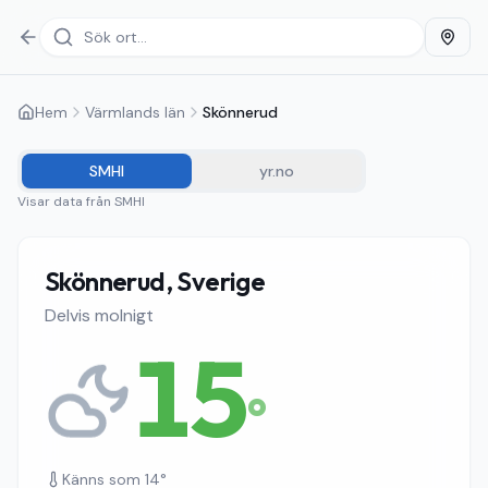
Hem
Värmlands län
Skönnerud
SMHI
yr.no
Visar data från
SMHI
Skönnerud, Sverige
Delvis molnigt
15
°
Känns som
14
°