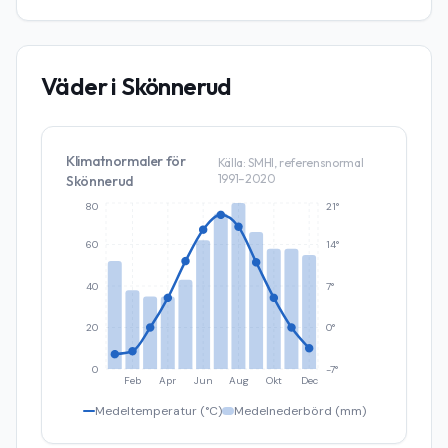
Väder i
Skönnerud
Klimatnormaler för
Källa: SMHI, referensnormal
1991–2020
Skönnerud
80
21°
60
14°
40
7°
20
0°
0
-7°
Feb
Apr
Jun
Aug
Okt
Dec
Medeltemperatur (°C)
Medelnederbörd (mm)