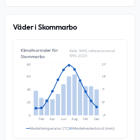
Väder i
Skommarbo
Klimatnormaler för
Källa: SMHI, referensnormal
1991–2020
Skommarbo
80
21°
60
14°
40
7°
20
0°
0
-7°
Feb
Apr
Jun
Aug
Okt
Dec
Medeltemperatur (°C)
Medelnederbörd (mm)