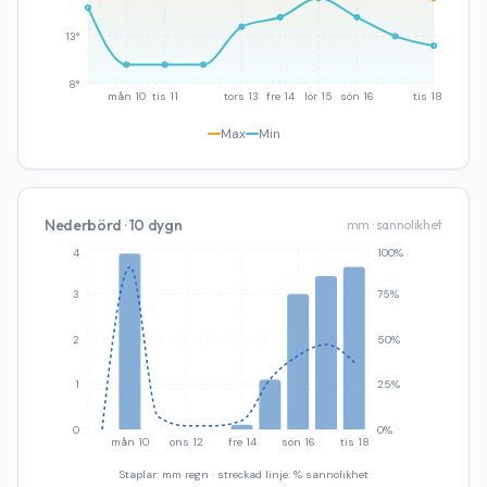
13°
8°
mån 10
tis 11
tors 13
fre 14
lör 15
sön 16
tis 18
Max
Min
Nederbörd · 10 dygn
mm · sannolikhet
4
100%
3
75%
2
50%
1
25%
0
0%
mån 10
ons 12
fre 14
sön 16
tis 18
Staplar: mm regn · streckad linje: % sannolikhet