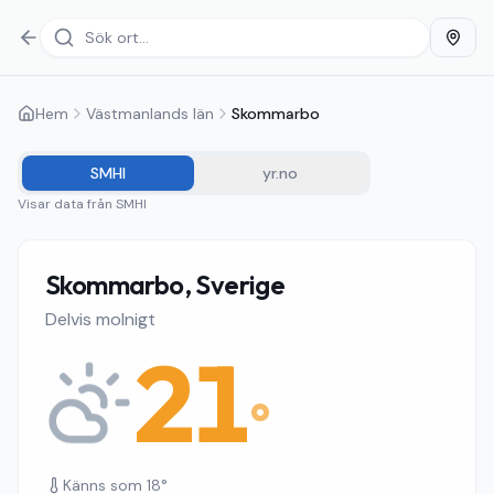
Hem
Västmanlands län
Skommarbo
SMHI
yr.no
Visar data från
SMHI
Skommarbo, Sverige
Delvis molnigt
21
°
Känns som
18
°