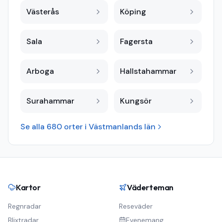
Västerås
Köping
Sala
Fagersta
Arboga
Hallstahammar
Surahammar
Kungsör
Se alla
680
orter i
Västmanlands län
Kartor
Väderteman
Regnradar
Reseväder
Blixtradar
Evenemang