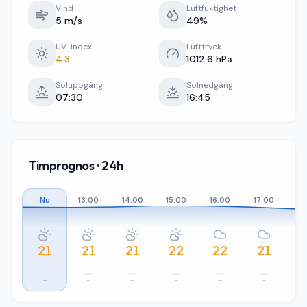
Vind
Luftfuktighet
5 m/s
49%
UV-index
Lufttryck
4.3
1012.6 hPa
Soluppgång
Solnedgång
07:30
16:45
Timprognos · 24h
Nu
13:00
14:00
15:00
16:00
17:00
18
21
21
21
22
22
21
–
–
–
–
–
–