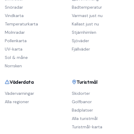
Snöradar
Badtemperatur
Vindkarta
Varmast just nu
Temperaturkarta
Kallast just nu
Molnradar
Stjärnhimlen
Pollenkarta
Sjöväder
UV-karta
Fjällväder
Sol & måne
Norrsken
Väderdata
Turistmål
Vädervarningar
Skidorter
Alla regioner
Golfbanor
Badplatser
Alla turistmål
Turistmål-karta