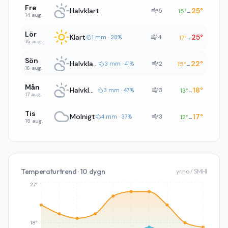
Fre
Halvklart
25
°
5
15
°
→
14 aug.
Lör
Klart
25
°
4
1 mm · 28%
17
°
→
15 aug.
Sön
Halvklart
22
°
2
3 mm · 41%
15
°
→
16 aug.
Mån
Halvklart
18
°
3
3 mm · 47%
13
°
→
17 aug.
Tis
Molnigt
17
°
3
4 mm · 37%
12
°
→
18 aug.
Temperaturtrend · 10 dygn
yr.no / SMHI
27°
18°