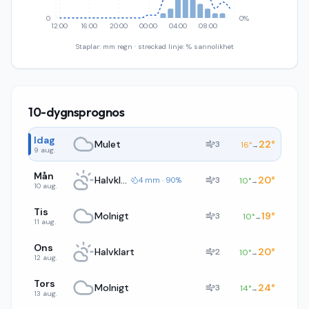
0
0%
12:00
16:00
20:00
00:00
04:00
08:00
Staplar: mm regn · streckad linje: % sannolikhet
10-dygnsprognos
Idag
Mulet
22
°
3
16
°
→
9 aug.
Mån
Halvklart
20
°
3
4 mm · 90%
10
°
→
10 aug.
Tis
Molnigt
19
°
3
10
°
→
11 aug.
Ons
Halvklart
20
°
2
10
°
→
12 aug.
Tors
Molnigt
24
°
3
14
°
→
13 aug.