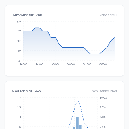
Temperatur · 24h
yr.no / SMHI
24°
21°
18°
15°
12°
12:00
16:00
20:00
00:00
04:00
08:00
Nederbörd · 24h
mm · sannolikhet
2
100%
1.5
75%
1
50%
0.5
25%