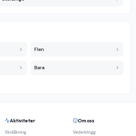
Flen
Bara
Aktiviteter
Om oss
Skidåkning
Väderblogg