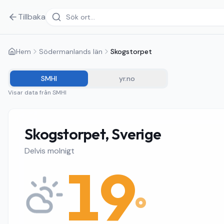
Tillbaka
Hem
Södermanlands län
Skogstorpet
SMHI
yr.no
Visar data från
SMHI
Skogstorpet, Sverige
Delvis molnigt
19
°