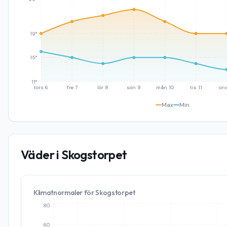
19°
15°
11°
tors 6
fre 7
lör 8
sön 9
mån 10
tis 11
ons
Max
Min
Väder i
Skogstorpet
Klimatnormaler för
Skogstorpet
80
60