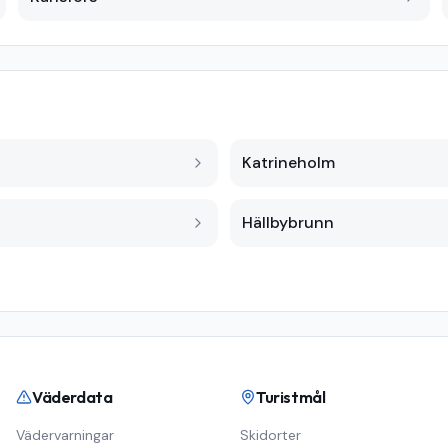
Katrineholm
Hällbybrunn
Väderdata
Turistmål
Vädervarningar
Skidorter