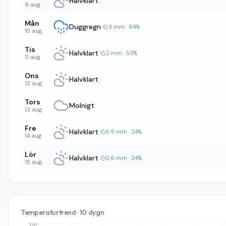
Halvklart
9 aug.
Mån
Duggregn
·
3 mm · 64%
10 aug.
Tis
Halvklart
·
2 mm · 53%
11 aug.
Ons
Halvklart
12 aug.
Tors
Molnigt
13 aug.
Fre
Halvklart
·
0.9 mm · 24%
14 aug.
Lör
Halvklart
·
0.6 mm · 24%
15 aug.
Temperaturtrend · 10 dygn
25°