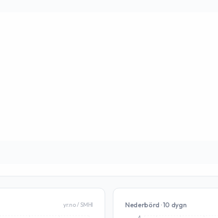
Nederbörd · 10 dygn
yr.no / SMHI
4