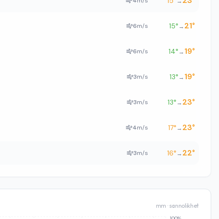
23
°
15
°
4
m/s
→
21
°
15
°
6
m/s
→
19
°
14
°
6
m/s
→
19
°
13
°
3
m/s
→
23
°
13
°
3
m/s
→
23
°
17
°
4
m/s
→
22
°
16
°
3
m/s
→
mm · sannolikhet
100%