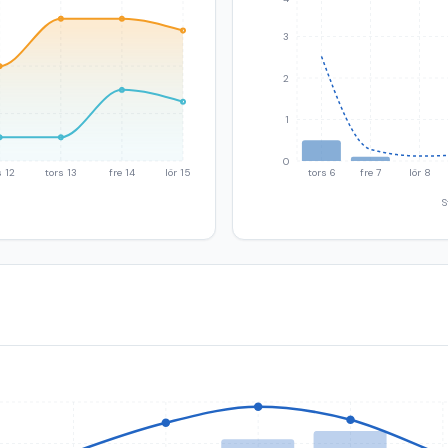
3
2
1
0
 12
tors 13
fre 14
lör 15
tors 6
fre 7
lör 8
S