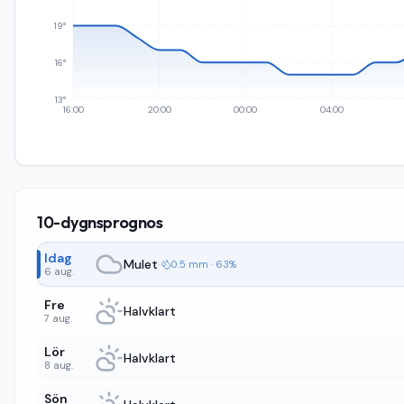
19°
16°
13°
16:00
20:00
00:00
04:00
10-dygnsprognos
Idag
Mulet
·
0.5 mm · 63%
6 aug.
Fre
Halvklart
7 aug.
Lör
Halvklart
8 aug.
Sön