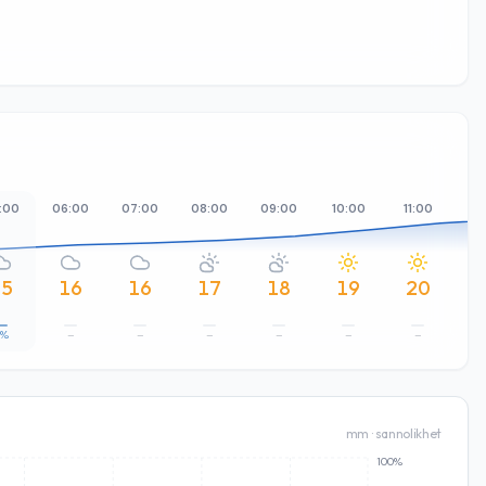
:00
06:00
07:00
08:00
09:00
10:00
11:00
12
15
16
16
17
18
19
20
3%
–
–
–
–
–
–
mm · sannolikhet
100%