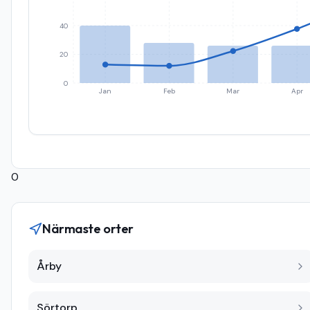
40
20
0
Jan
Feb
Mar
Apr
0
Närmaste orter
Årby
Sörtorp