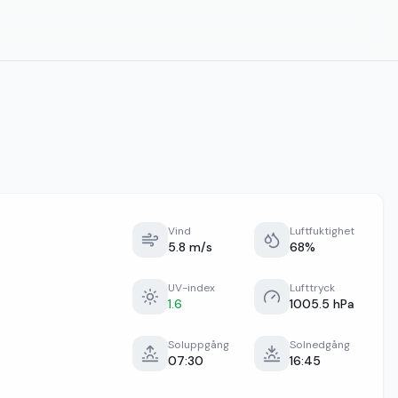
Vind
Luftfuktighet
5.8 m/s
68%
UV-index
Lufttryck
1.6
1005.5 hPa
Soluppgång
Solnedgång
07:30
16:45