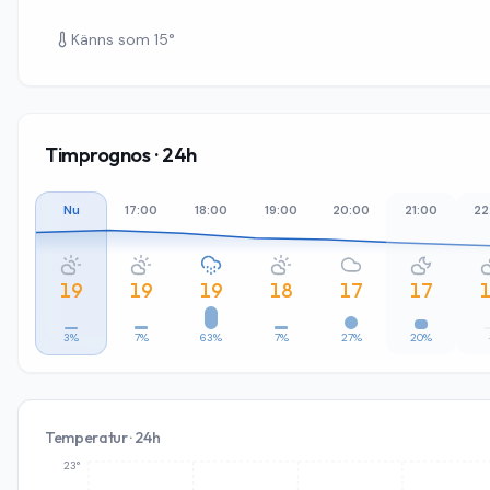
Känns som
15
°
Timprognos · 24h
Nu
17:00
18:00
19:00
20:00
21:00
22
19
19
19
18
17
17
3%
7%
63%
7%
27%
20%
Temperatur · 24h
23°