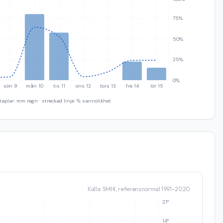
75%
50%
25%
0%
sön 9
mån 10
tis 11
ons 12
tors 13
fre 14
lör 15
taplar: mm regn · streckad linje: % sannolikhet
Källa: SMHI, referensnormal 1991–2020
21°
14°