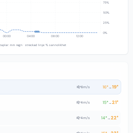
75%
50%
25%
0%
00:00
04:00
08:00
12:00
taplar: mm regn · streckad linje: % sannolikhet
19
°
16
°
6
m/s
→
21
°
15
°
4
m/s
→
22
°
14
°
4
m/s
→