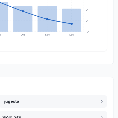
7°
0°
-7°
p
Okt
Nov
Dec
Tjugesta
Sköldinge