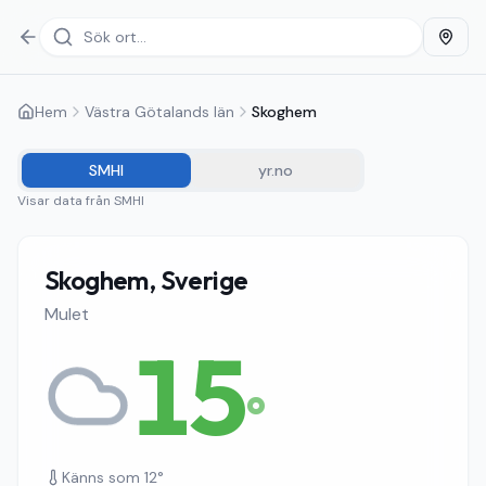
Hem
Västra Götalands län
Skoghem
SMHI
yr.no
Visar data från
SMHI
Skoghem, Sverige
Mulet
15
°
Känns som
12
°