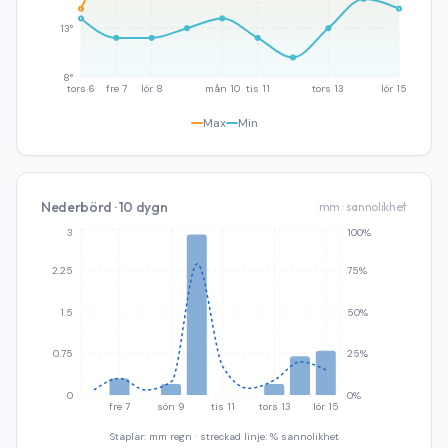
13°
8°
tors 6
fre 7
lör 8
mån 10
tis 11
tors 13
lör 15
Max
Min
Nederbörd · 10 dygn
mm · sannolikhet
3
100%
2.25
75%
1.5
50%
0.75
25%
0
0%
fre 7
sön 9
tis 11
tors 13
lör 15
Staplar: mm regn · streckad linje: % sannolikhet