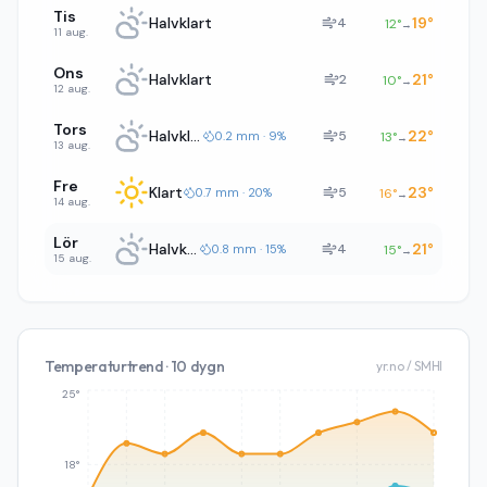
Tis
Halvklart
19
°
4
12
°
→
11 aug.
Ons
Halvklart
21
°
2
10
°
→
12 aug.
Tors
Halvklart
22
°
5
0.2 mm · 9%
13
°
→
13 aug.
Fre
Klart
23
°
5
0.7 mm · 20%
16
°
→
14 aug.
Lör
Halvklart
21
°
4
0.8 mm · 15%
15
°
→
15 aug.
Temperaturtrend · 10 dygn
yr.no / SMHI
25°
18°