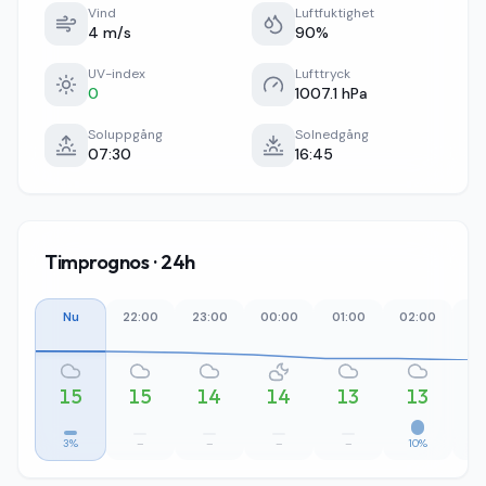
Vind
Luftfuktighet
4 m/s
90%
UV-index
Lufttryck
0
1007.1 hPa
Soluppgång
Solnedgång
07:30
16:45
Timprognos · 24h
Nu
22:00
23:00
00:00
01:00
02:00
03
15
15
14
14
13
13
3%
–
–
–
–
10%
1