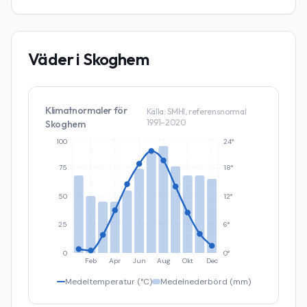
Väder i
Skoghem
Klimatnormaler för
Källa: SMHI, referensnormal
1991–2020
Skoghem
100
24°
75
18°
50
12°
25
6°
0
0°
Feb
Apr
Jun
Aug
Okt
Dec
Medeltemperatur (°C)
Medelnederbörd (mm)