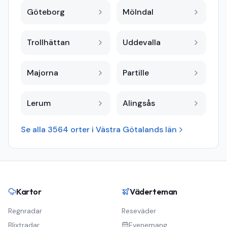
Göteborg
Mölndal
Trollhättan
Uddevalla
Majorna
Partille
Lerum
Alingsås
Se alla
3564
orter i
Västra Götalands län
Kartor
Väderteman
Regnradar
Reseväder
Blixtradar
Evenemang