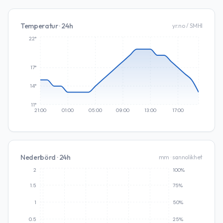
Temperatur · 24h
yr.no / SMHI
22°
17°
14°
11°
21:00
01:00
05:00
09:00
13:00
17:00
Nederbörd · 24h
mm · sannolikhet
2
100%
1.5
75%
1
50%
0.5
25%