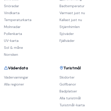
Snöradar
Badtemperatur
Vindkarta
Varmast just nu
Temperaturkarta
Kallast just nu
Molnradar
Stjärnhimlen
Pollenkarta
Sjöväder
UV-karta
Fjällväder
Sol & måne
Norrsken
Väderdata
Turistmål
Vädervarningar
Skidorter
Alla regioner
Golfbanor
Badplatser
Alla turistmål
Turistmål-karta