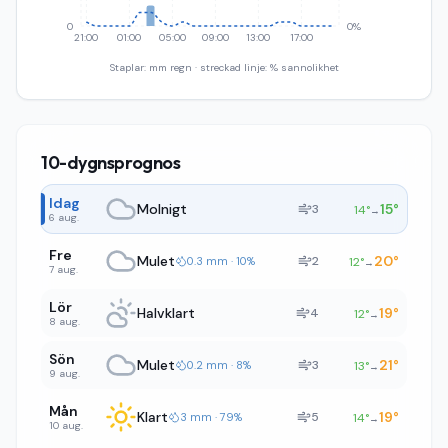
0
0%
21:00
01:00
05:00
09:00
13:00
17:00
Staplar: mm regn · streckad linje: % sannolikhet
10-dygnsprognos
Idag
Molnigt
15
°
3
14
°
→
6 aug.
Fre
Mulet
20
°
2
0.3 mm · 10%
12
°
→
7 aug.
Lör
Halvklart
19
°
4
12
°
→
8 aug.
Sön
Mulet
21
°
3
0.2 mm · 8%
13
°
→
9 aug.
Mån
Klart
19
°
5
3 mm · 79%
14
°
→
10 aug.