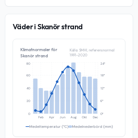
Väder i
Skanör strand
Klimatnormaler för
Källa: SMHI, referensnormal
1991–2020
Skanör strand
80
24°
60
18°
40
12°
20
6°
0
0°
Feb
Apr
Jun
Aug
Okt
Dec
Medeltemperatur (°C)
Medelnederbörd (mm)