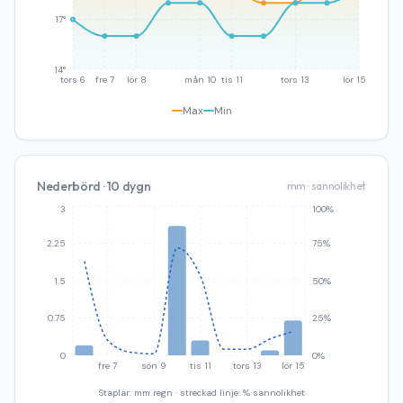
17°
14°
tors 6
fre 7
lör 8
mån 10
tis 11
tors 13
lör 15
Max
Min
Nederbörd · 10 dygn
mm · sannolikhet
3
100%
2.25
75%
1.5
50%
0.75
25%
0
0%
fre 7
sön 9
tis 11
tors 13
lör 15
Staplar: mm regn · streckad linje: % sannolikhet