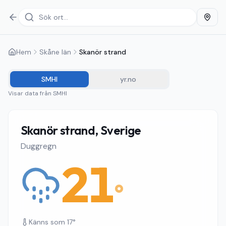
Hem
Skåne län
Skanör strand
SMHI
yr.no
Visar data från
SMHI
Skanör strand, Sverige
Duggregn
21
°
Känns som
17
°