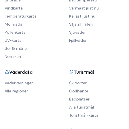
Snöradar
Badtemperatur
Vindkarta
Varmast just nu
Temperaturkarta
Kallast just nu
Molnradar
Stjärnhimlen
Pollenkarta
Sjöväder
UV-karta
Fjällväder
Sol & måne
Norrsken
Väderdata
Turistmål
Vädervarningar
Skidorter
Alla regioner
Golfbanor
Badplatser
Alla turistmål
Turistmål-karta