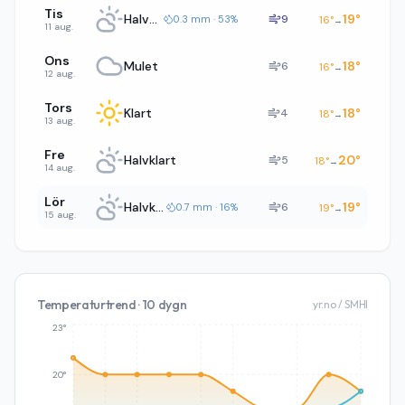
Tis
Halvklart
19
°
9
0.3 mm · 53%
16
°
→
11 aug.
Ons
Mulet
18
°
6
16
°
→
12 aug.
Tors
Klart
18
°
4
18
°
→
13 aug.
Fre
Halvklart
20
°
5
18
°
→
14 aug.
Lör
Halvklart
19
°
6
0.7 mm · 16%
19
°
→
15 aug.
Temperaturtrend · 10 dygn
yr.no / SMHI
23°
20°