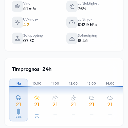
Vind
Luftfuktighet
5.1 m/s
76%
UV-index
Lufttryck
4.2
1012.9 hPa
Soluppgång
Solnedgång
07:30
16:45
Timprognos · 24h
Nu
10:00
11:00
12:00
13:00
14:00
15
21
21
21
21
21
21
63%
3%
–
–
–
–