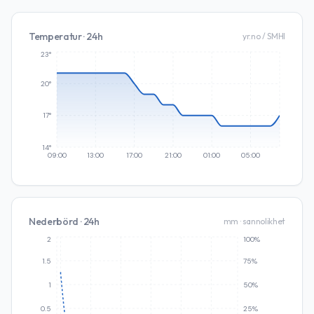
Temperatur · 24h
yr.no / SMHI
23°
20°
17°
14°
09:00
13:00
17:00
21:00
01:00
05:00
Nederbörd · 24h
mm · sannolikhet
2
100%
1.5
75%
1
50%
0.5
25%