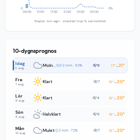
0
0%
09:00
13:00
17:00
21:00
01:00
05:00
Staplar: mm regn · streckad linje: % sannolikhet
10-dygnsprognos
Idag
Molnigt
21
°
8
0.2 mm · 63%
17
°
→
6 aug.
Fre
Klart
20
°
7
16
°
→
7 aug.
Lör
Klart
20
°
4
16
°
→
8 aug.
Sön
Halvklart
20
°
6
18
°
→
9 aug.
Mån
Mulet
20
°
7
3 mm · 72%
18
°
→
10 aug.