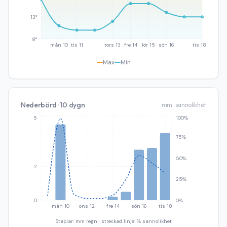
13°
8°
mån 10
tis 11
tors 13
fre 14
lör 15
sön 16
tis 18
Max
Min
Nederbörd · 10 dygn
mm · sannolikhet
5
100%
75%
50%
2
25%
0
0%
mån 10
ons 12
fre 14
sön 16
tis 18
Staplar: mm regn · streckad linje: % sannolikhet