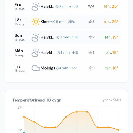
Fre
Halvklart
25
°
4
0.2 mm · 6%
16
°
→
14 aug.
Lör
Klart
25
°
3
0.5 mm · 25%
16
°
→
15 aug.
Sön
Halvklart
19
°
2
3 mm · 53%
14
°
→
16 aug.
Mån
Halvklart
19
°
3
3 mm · 44%
13
°
→
17 aug.
Tis
Molnigt
18
°
3
4 mm · 32%
13
°
→
18 aug.
Temperaturtrend · 10 dygn
yr.no / SMHI
27°
18°