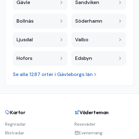
Gävle
Sandviken
Bollnäs
Söderhamn
Ljusdal
Valbo
Hofors
Edsbyn
Se alla
1287
orter i
Gävleborgs län
Kartor
Väderteman
Regnradar
Reseväder
Blixtradar
Evenemang