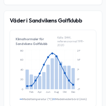
Väder i
Sandvikens Golfklubb
Källa: SMHI,
Klimatnormaler för
referensnormal 1991–
Sandvikens Golfklubb
2020
80
21°
60
14°
40
7°
20
0°
0
-7°
Feb
Apr
Jun
Aug
Okt
Dec
Medeltemperatur (°C)
Medelnederbörd (mm)