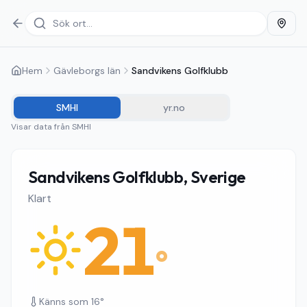
Hem
Gävleborgs län
Sandvikens Golfklubb
SMHI
yr.no
Visar data från
SMHI
Sandvikens Golfklubb, Sverige
Klart
21
°
Känns som
16
°