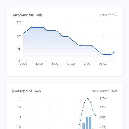
Temperatur · 24h
yr.no / SMHI
25°
20°
16°
12°
09:00
13:00
17:00
21:00
01:00
05:00
Nederbörd · 24h
mm · sannolikhet
2
100%
1.5
75%
1
50%
0.5
25%