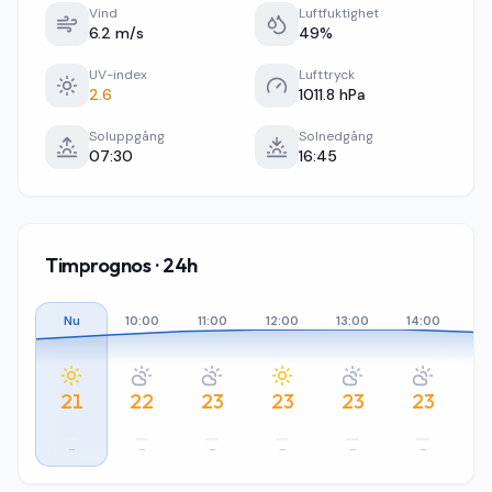
Vind
Luftfuktighet
6.2 m/s
49%
UV-index
Lufttryck
2.6
1011.8 hPa
Soluppgång
Solnedgång
07:30
16:45
Timprognos · 24h
Nu
10:00
11:00
12:00
13:00
14:00
15
21
22
23
23
23
23
–
–
–
–
–
–