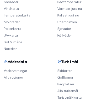
Snöradar
Badtemperatur
Vindkarta
Varmast just nu
Temperaturkarta
Kallast just nu
Molnradar
Stjärnhimlen
Pollenkarta
Sjöväder
UV-karta
Fjällväder
Sol & måne
Norrsken
Väderdata
Turistmål
Vädervarningar
Skidorter
Alla regioner
Golfbanor
Badplatser
Alla turistmål
Turistmål-karta