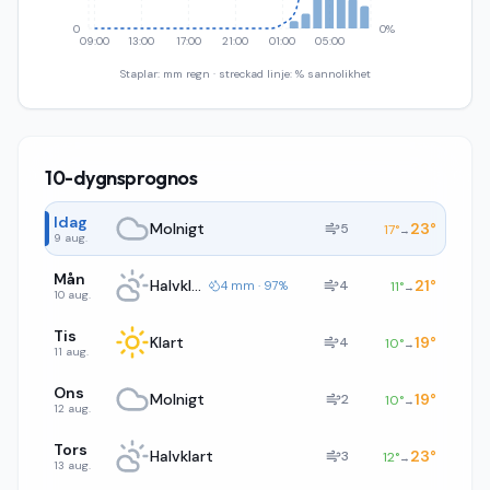
0
0%
09:00
13:00
17:00
21:00
01:00
05:00
Staplar: mm regn · streckad linje: % sannolikhet
10-dygnsprognos
Idag
Molnigt
23
°
5
17
°
→
9 aug.
Mån
Halvklart
21
°
4
4 mm · 97%
11
°
→
10 aug.
Tis
Klart
19
°
4
10
°
→
11 aug.
Ons
Molnigt
19
°
2
10
°
→
12 aug.
Tors
Halvklart
23
°
3
12
°
→
13 aug.