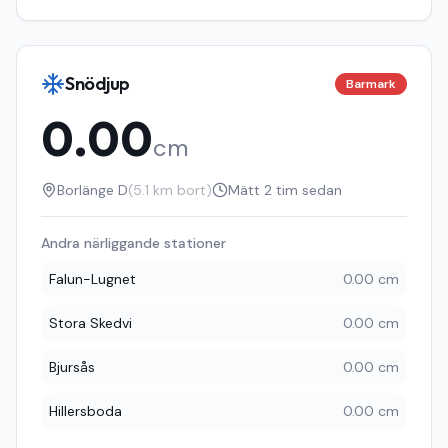
Snödjup
Barmark
0.00
cm
Borlänge D
(
5.1
km bort)
Mätt
2 tim sedan
Andra närliggande stationer
Falun-Lugnet
0.00 cm
Stora Skedvi
0.00 cm
Bjursås
0.00 cm
Hillersboda
0.00 cm