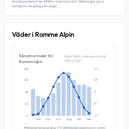
Snödjupsdata från SMHI:s mätstationer. Mätningar görs
vanligtvis en gång per dygn.
Väder i
Romme Alpin
Klimatnormaler för
Källa: SMHI, referensnormal
1991–2020
Romme Alpin
80
21°
60
14°
40
7°
20
0°
0
-7°
Feb
Apr
Jun
Aug
Okt
Dec
Medeltemperatur (°C)
Medelnederbörd (mm)