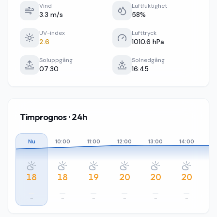
Vind
Luftfuktighet
3.3 m/s
58%
UV-index
Lufttryck
2.6
1010.6 hPa
Soluppgång
Solnedgång
07:30
16:45
Timprognos · 24h
Nu
10:00
11:00
12:00
13:00
14:00
15
18
18
19
20
20
20
–
–
–
–
–
–