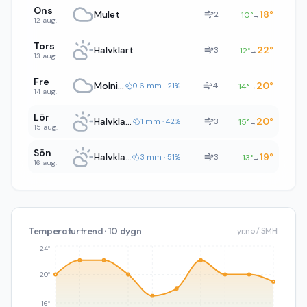
Ons
Mulet
18
°
2
10
°
→
12 aug.
Tors
Halvklart
22
°
3
12
°
→
13 aug.
Fre
Molnigt
20
°
4
0.6 mm · 21%
14
°
→
14 aug.
Lör
Halvklart
20
°
3
1 mm · 42%
15
°
→
15 aug.
Sön
Halvklart
19
°
3
3 mm · 51%
13
°
→
16 aug.
Temperaturtrend · 10 dygn
yr.no / SMHI
24°
20°
16°