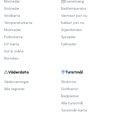
Blixtradar
Evenemang
Snöradar
Badtemperatur
Vindkarta
Varmast just nu
Temperaturkarta
Kallast just nu
Molnradar
Stjärnhimlen
Pollenkarta
Sjöväder
UV-karta
Fjällväder
Sol & måne
Norrsken
Väderdata
Turistmål
Vädervarningar
Skidorter
Alla regioner
Golfbanor
Badplatser
Alla turistmål
Turistmål-karta