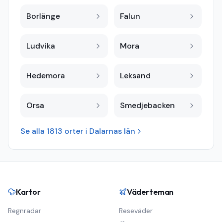
Borlänge
Falun
Ludvika
Mora
Hedemora
Leksand
Orsa
Smedjebacken
Se alla
1813
orter i
Dalarnas län
Kartor
Väderteman
Regnradar
Reseväder