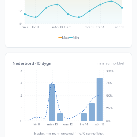
12°
8°
fre 7
lör 8
mån 10
tis 11
tors 13
fre 14
sön 16
Max
Min
Nederbörd · 10 dygn
mm · sannolikhet
4
100%
3
75%
2
50%
1
25%
0
0%
lör 8
mån 10
ons 12
fre 14
sön 16
Staplar: mm regn · streckad linje: % sannolikhet