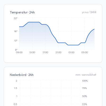
Temperatur · 24h
yr.no / SMHI
22°
16°
12°
8°
09:00
13:00
17:00
21:00
01:00
05:00
Nederbörd · 24h
mm · sannolikhet
2
100%
1.5
75%
1
50%
0.5
25%