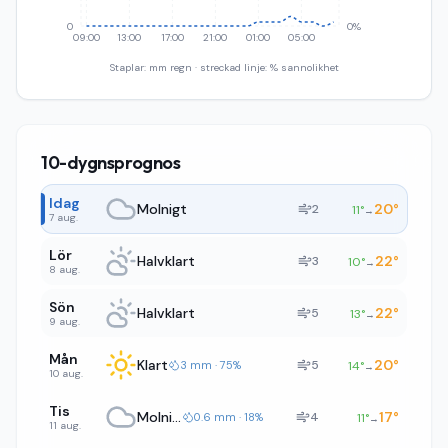
0
0%
09:00
13:00
17:00
21:00
01:00
05:00
Staplar: mm regn · streckad linje: % sannolikhet
10-dygnsprognos
Idag
Molnigt
20
°
2
11
°
→
7 aug.
Lör
Halvklart
22
°
3
10
°
→
8 aug.
Sön
Halvklart
22
°
5
13
°
→
9 aug.
Mån
Klart
20
°
5
3 mm · 75%
14
°
→
10 aug.
Tis
Molnigt
17
°
4
0.6 mm · 18%
11
°
→
11 aug.