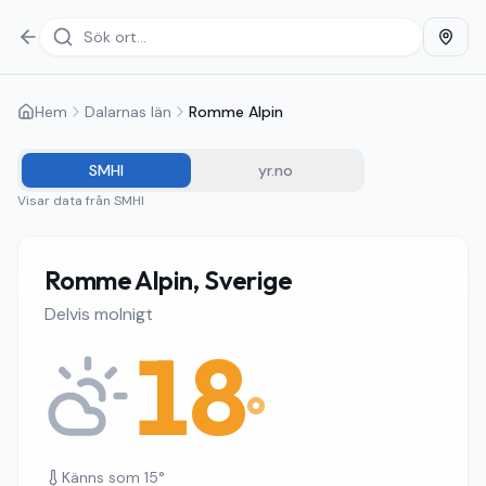
Hem
Dalarnas län
Romme Alpin
SMHI
yr.no
Visar data från
SMHI
Romme Alpin, Sverige
Delvis molnigt
18
°
Känns som
15
°