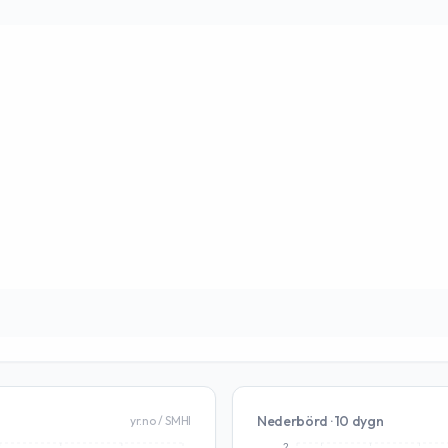
Nederbörd · 10 dygn
yr.no / SMHI
2