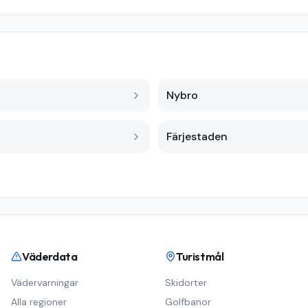
Nybro
Färjestaden
Väderdata
Turistmål
Vädervarningar
Skidorter
Alla regioner
Golfbanor