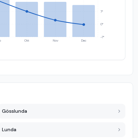
7°
0°
-7°
p
Okt
Nov
Dec
Gösslunda
Lunda