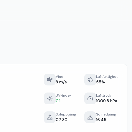
Vind
Luftfuktighet
8 m/s
55%
UV-index
Lufttryck
0.1
1009.8 hPa
Soluppgång
Solnedgång
07:30
16:45