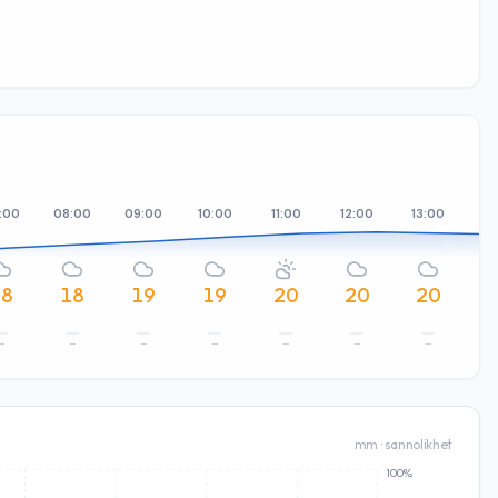
:00
08:00
09:00
10:00
11:00
12:00
13:00
14
18
18
19
19
20
20
20
–
–
–
–
–
–
–
mm · sannolikhet
100%