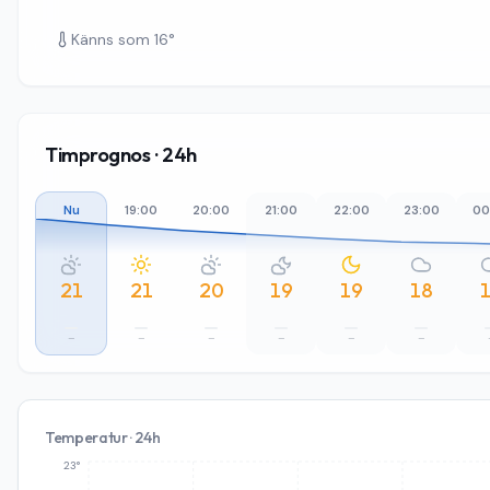
Känns som
16
°
Timprognos · 24h
Nu
19:00
20:00
21:00
22:00
23:00
00
21
21
20
19
19
18
–
–
–
–
–
–
Temperatur · 24h
23°