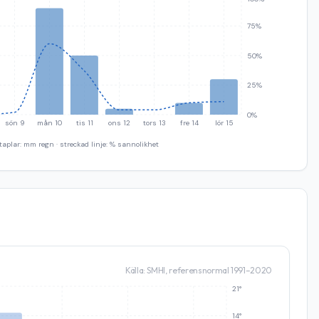
75%
50%
25%
0%
sön 9
mån 10
tis 11
ons 12
tors 13
fre 14
lör 15
taplar: mm regn · streckad linje: % sannolikhet
Källa: SMHI, referensnormal 1991–2020
21°
14°