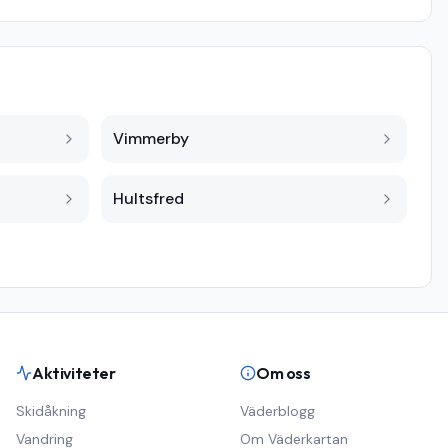
Vimmerby
Hultsfred
Aktiviteter
Om oss
Skidåkning
Väderblogg
Vandring
Om Väderkartan