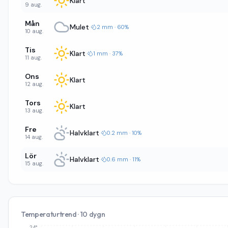
Klart
9 aug.
Mån
Mulet
·
2 mm · 60%
10 aug.
Tis
Klart
·
1 mm · 37%
11 aug.
Ons
Klart
12 aug.
Tors
Klart
13 aug.
Fre
Halvklart
·
0.2 mm · 10%
14 aug.
Lör
Halvklart
·
0.6 mm · 11%
15 aug.
Temperaturtrend · 10 dygn
24°