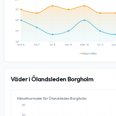
21°
18°
15°
12°
tors 6
fre 7
lör 8
sön 9
mån 10
tis 11
ons
Max
Min
Väder i
Ölandsleden Borgholm
Klimatnormaler för
Ölandsleden Borgholm
80
60