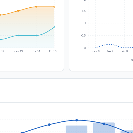
1.5
1
0.5
0
 12
tors 13
fre 14
lör 15
tors 6
fre 7
lör 8
S