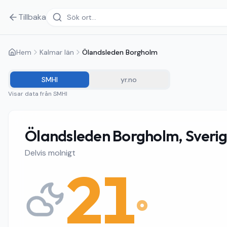
Tillbaka
Hem
Kalmar län
Ölandsleden Borgholm
SMHI
yr.no
Visar data från
SMHI
Ölandsleden Borgholm, Sveri
Delvis molnigt
21
°