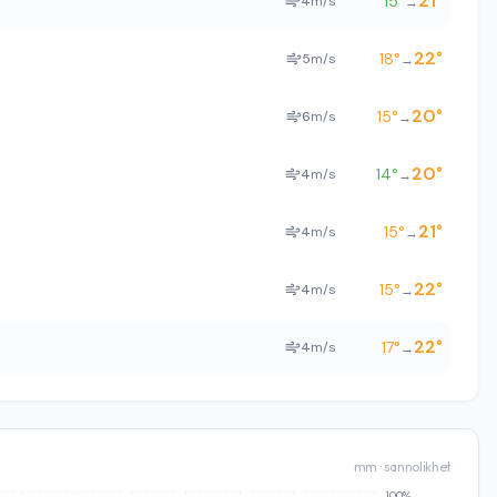
21
°
15
°
4
m/s
→
22
°
18
°
5
m/s
→
20
°
15
°
6
m/s
→
20
°
14
°
4
m/s
→
21
°
15
°
4
m/s
→
22
°
15
°
4
m/s
→
22
°
17
°
4
m/s
→
mm · sannolikhet
100%