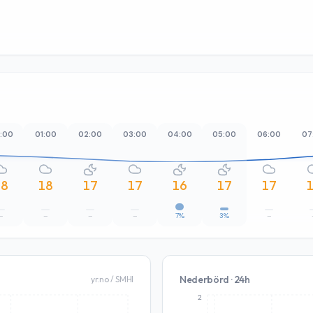
:00
01:00
02:00
03:00
04:00
05:00
06:00
07
18
18
17
17
16
17
17
–
–
–
–
7%
3%
–
Nederbörd · 24h
yr.no / SMHI
2