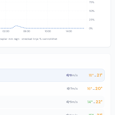
75%
50%
25%
0%
02:00
06:00
10:00
14:00
taplar: mm regn · streckad linje: % sannolikhet
21
°
18
°
8
m/s
→
20
°
16
°
7
m/s
→
22
°
14
°
5
m/s
→