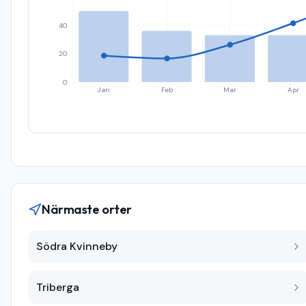
40
20
0
Jan
Feb
Mar
Apr
Närmaste orter
Södra Kvinneby
Triberga