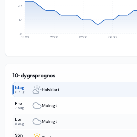
20°
17°
14°
18:00
22:00
02:00
06:00
10-dygnsprognos
Idag
Halvklart
6 aug.
Fre
Molnigt
7 aug.
Lör
Molnigt
8 aug.
Sön