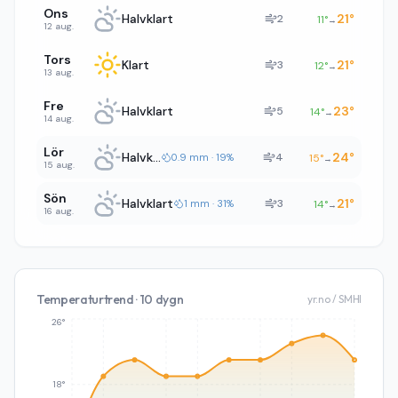
Ons
Halvklart
21
°
2
11
°
→
12 aug.
Tors
Klart
21
°
3
12
°
→
13 aug.
Fre
Halvklart
23
°
5
14
°
→
14 aug.
Lör
Halvklart
24
°
4
0.9 mm · 19%
15
°
→
15 aug.
Sön
Halvklart
21
°
3
1 mm · 31%
14
°
→
16 aug.
Temperaturtrend · 10 dygn
yr.no / SMHI
26°
18°