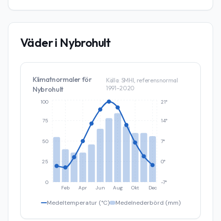
Väder i
Nybrohult
Klimatnormaler för
Källa: SMHI, referensnormal
1991–2020
Nybrohult
100
21°
75
14°
50
7°
25
0°
0
-7°
Feb
Apr
Jun
Aug
Okt
Dec
Medeltemperatur (°C)
Medelnederbörd (mm)