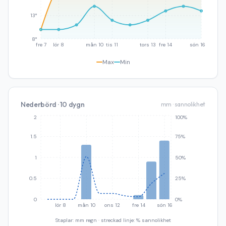
13°
8°
fre 7
lör 8
mån 10
tis 11
tors 13
fre 14
sön 16
Max
Min
Nederbörd · 10 dygn
mm · sannolikhet
2
100%
1.5
75%
1
50%
0.5
25%
0
0%
lör 8
mån 10
ons 12
fre 14
sön 16
Staplar: mm regn · streckad linje: % sannolikhet