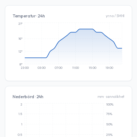
Temperatur · 24h
yr.no / SMHI
21°
16°
12°
8°
23:00
03:00
07:00
11:00
15:00
19:00
Nederbörd · 24h
mm · sannolikhet
2
100%
1.5
75%
1
50%
0.5
25%