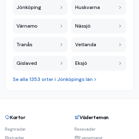
Jönköping
Huskvarna
Värnamo
Nässjö
Tranås
Vetlanda
Gislaved
Eksjö
Se alla
1353
orter i
Jönköpings län
Kartor
Väderteman
Regnradar
Reseväder
Blixtradar
Evenemang