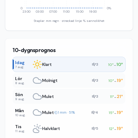
0
0%
23:00
03:00
07:00
11:00
15:00
19:00
Staplar: mm regn · streckad linje: % sannolikhet
10-dygnsprognos
Idag
Klart
10
°
3
10
°
→
7 aug.
Lör
Molnigt
19
°
3
10
°
→
8 aug.
Sön
Mulet
21
°
3
11
°
→
9 aug.
Mån
Mulet
19
°
4
1 mm · 51%
15
°
→
10 aug.
Tis
Halvklart
19
°
5
12
°
→
11 aug.