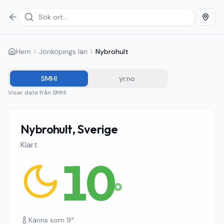
Hem
Jönköpings län
Nybrohult
SMHI
yr.no
Visar data från
SMHI
Nybrohult, Sverige
Klart
10
°
Känns som
9
°