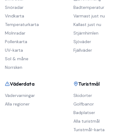
Snöradar
Badtemperatur
Vindkarta
Varmast just nu
Temperaturkarta
Kallast just nu
Molnradar
Stjärnhimlen
Pollenkarta
Sjöväder
UV-karta
Fjällväder
Sol & måne
Norrsken
Väderdata
Turistmål
Vädervarningar
Skidorter
Alla regioner
Golfbanor
Badplatser
Alla turistmål
Turistmål-karta