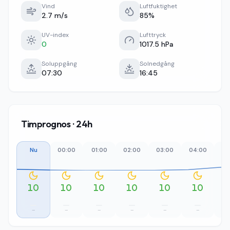
Vind
Luftfuktighet
2.7 m/s
85%
UV-index
Lufttryck
0
1017.5 hPa
Soluppgång
Solnedgång
07:30
16:45
Timprognos · 24h
Nu
00:00
01:00
02:00
03:00
04:00
05
10
10
10
10
10
10
–
–
–
–
–
–