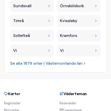
Sundsvall
Örnsköldsvik
Timrå
Kvissleby
Sollefteå
Kramfors
Vi
Vi
Se alla
1879
orter i
Västernorrlands län
Kartor
Väderteman
Regnradar
Reseväder
Blixtradar
Evenemang