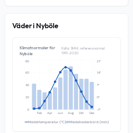
Väder i
Nyböle
Klimatnormaler för
Källa: SMHI, referensnormal
1991–2020
Nyböle
80
21°
60
14°
40
7°
20
0°
0
-7°
Feb
Apr
Jun
Aug
Okt
Dec
Medeltemperatur (°C)
Medelnederbörd (mm)