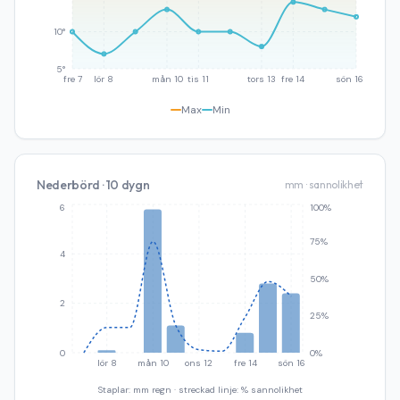
10°
5°
fre 7
lör 8
mån 10
tis 11
tors 13
fre 14
sön 16
Max
Min
Nederbörd · 10 dygn
mm · sannolikhet
6
100%
75%
4
50%
2
25%
0
0%
lör 8
mån 10
ons 12
fre 14
sön 16
Staplar: mm regn · streckad linje: % sannolikhet