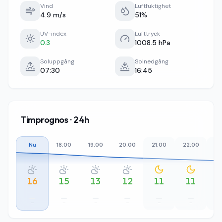
Vind
Luftfuktighet
4.9 m/s
51%
UV-index
Lufttryck
0.3
1008.5 hPa
Soluppgång
Solnedgång
07:30
16:45
Timprognos · 24h
Nu
18:00
19:00
20:00
21:00
22:00
23
16
15
13
12
11
11
–
–
–
–
–
–