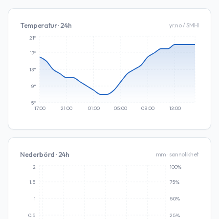
Temperatur · 24h
yr.no / SMHI
21°
17°
13°
9°
5°
17:00
21:00
01:00
05:00
09:00
13:00
Nederbörd · 24h
mm · sannolikhet
2
100%
1.5
75%
1
50%
0.5
25%