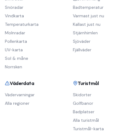
Snöradar
Badtemperatur
Vindkarta
Varmast just nu
Temperaturkarta
Kallast just nu
Molnradar
Stjärnhimlen
Pollenkarta
Sjöväder
UV-karta
Fjällväder
Sol & måne
Norrsken
Väderdata
Turistmål
Vädervarningar
Skidorter
Alla regioner
Golfbanor
Badplatser
Alla turistmål
Turistmål-karta