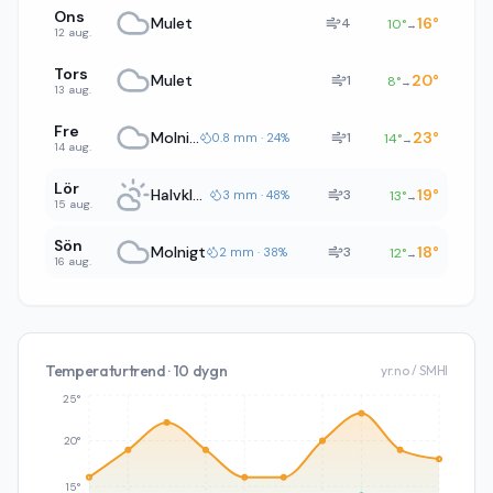
Ons
Mulet
16
°
4
10
°
→
12 aug.
Tors
Mulet
20
°
1
8
°
→
13 aug.
Fre
Molnigt
23
°
1
0.8 mm · 24%
14
°
→
14 aug.
Lör
Halvklart
19
°
3
3 mm · 48%
13
°
→
15 aug.
Sön
Molnigt
18
°
3
2 mm · 38%
12
°
→
16 aug.
Temperaturtrend · 10 dygn
yr.no / SMHI
25°
20°
15°