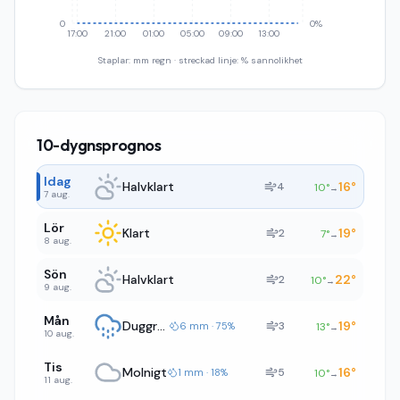
0
0%
17:00
21:00
01:00
05:00
09:00
13:00
Staplar: mm regn · streckad linje: % sannolikhet
10-dygnsprognos
Idag
Halvklart
16
°
4
10
°
→
7 aug.
Lör
Klart
19
°
2
7
°
→
8 aug.
Sön
Halvklart
22
°
2
10
°
→
9 aug.
Mån
Duggregn
19
°
3
6 mm · 75%
13
°
→
10 aug.
Tis
Molnigt
16
°
5
1 mm · 18%
10
°
→
11 aug.