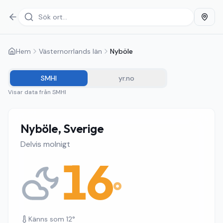
Hem
Västernorrlands län
Nyböle
SMHI
yr.no
Visar data från
SMHI
Nyböle, Sverige
Delvis molnigt
16
°
Känns som
12
°