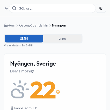
Hem
Östergötlands län
Nyängen
SMHI
yr.no
Visar data från
SMHI
Nyängen, Sverige
Delvis molnigt
22
°
Känns som
19
°