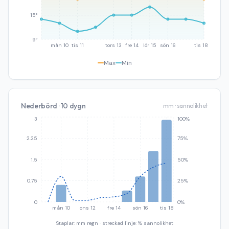
15°
9°
mån 10
tis 11
tors 13
fre 14
lör 15
sön 16
tis 18
Max
Min
Nederbörd · 10 dygn
mm · sannolikhet
3
100%
2.25
75%
1.5
50%
0.75
25%
0
0%
mån 10
ons 12
fre 14
sön 16
tis 18
Staplar: mm regn · streckad linje: % sannolikhet