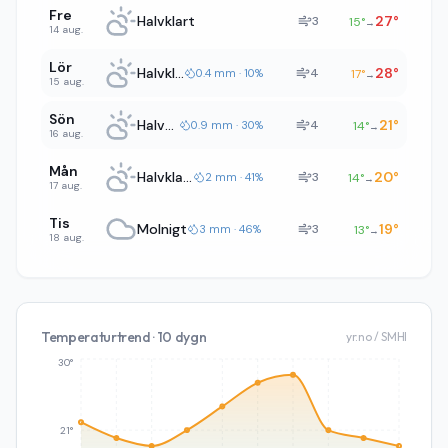
Fre
Halvklart
27
°
3
15
°
→
14 aug.
Lör
Halvklart
28
°
4
0.4 mm · 10%
17
°
→
15 aug.
Sön
Halvklart
21
°
4
0.9 mm · 30%
14
°
→
16 aug.
Mån
Halvklart
20
°
3
2 mm · 41%
14
°
→
17 aug.
Tis
Molnigt
19
°
3
3 mm · 46%
13
°
→
18 aug.
Temperaturtrend · 10 dygn
yr.no / SMHI
30°
21°