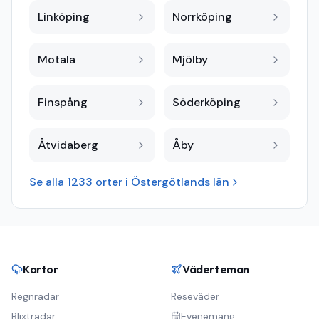
Linköping
Norrköping
Motala
Mjölby
Finspång
Söderköping
Åtvidaberg
Åby
Se alla
1233
orter i
Östergötlands län
Kartor
Väderteman
Regnradar
Reseväder
Blixtradar
Evenemang