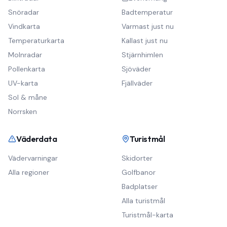
Snöradar
Badtemperatur
Vindkarta
Varmast just nu
Temperaturkarta
Kallast just nu
Molnradar
Stjärnhimlen
Pollenkarta
Sjöväder
UV-karta
Fjällväder
Sol & måne
Norrsken
Väderdata
Turistmål
Vädervarningar
Skidorter
Alla regioner
Golfbanor
Badplatser
Alla turistmål
Turistmål-karta