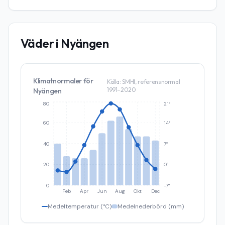
Väder i
Nyängen
Klimatnormaler för
Källa: SMHI, referensnormal
1991–2020
Nyängen
80
21°
60
14°
40
7°
20
0°
0
-7°
Feb
Apr
Jun
Aug
Okt
Dec
Medeltemperatur (°C)
Medelnederbörd (mm)