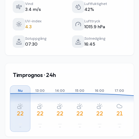
Vind
Luftfuktighet
3.4 m/s
42%
UV-index
Lufttryck
4.3
1015.9 hPa
Soluppgång
Solnedgång
07:30
16:45
Timprognos · 24h
Nu
13:00
14:00
15:00
16:00
17:00
18
22
22
22
22
22
21
–
–
–
–
–
–