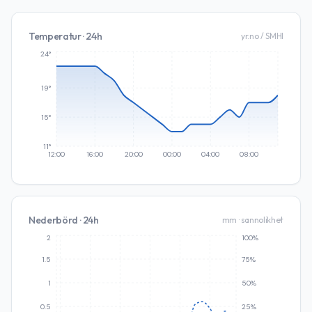
Temperatur · 24h
yr.no / SMHI
24°
19°
15°
11°
12:00
16:00
20:00
00:00
04:00
08:00
Nederbörd · 24h
mm · sannolikhet
2
100%
1.5
75%
1
50%
0.5
25%