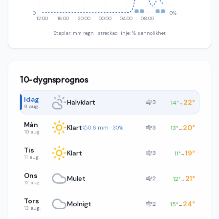
0
0%
12:00
16:00
20:00
00:00
04:00
08:00
Staplar: mm regn · streckad linje: % sannolikhet
10-dygnsprognos
Idag
Halvklart
22
°
3
14
°
→
9 aug.
Mån
Klart
20
°
3
0.6 mm · 30%
13
°
→
10 aug.
Tis
Klart
19
°
3
11
°
→
11 aug.
Ons
Mulet
21
°
2
12
°
→
12 aug.
Tors
Molnigt
24
°
2
15
°
→
13 aug.