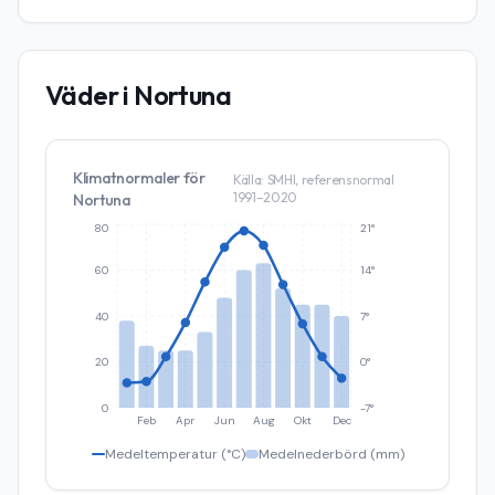
Väder i
Nortuna
Klimatnormaler för
Källa: SMHI, referensnormal
1991–2020
Nortuna
80
21°
60
14°
40
7°
20
0°
0
-7°
Feb
Apr
Jun
Aug
Okt
Dec
Medeltemperatur (°C)
Medelnederbörd (mm)