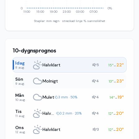
0
0%
11:00
15:00
19:00
23:00
03:00
07:00
Staplar: mm regn · streckad linje: % sannolikhet
10-dygnsprognos
Idag
Halvklart
22
°
5
15
°
→
8 aug.
Sön
Molnigt
23
°
4
13
°
→
9 aug.
Mån
Mulet
19
°
4
3 mm · 50%
14
°
→
10 aug.
Tis
Halvklart
20
°
4
0.2 mm · 20%
12
°
→
11 aug.
Ons
Halvklart
20
°
3
12
°
→
12 aug.