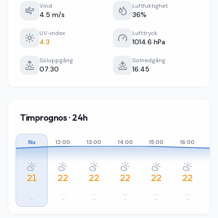
Vind
Luftfuktighet
4.5 m/s
36%
UV-index
Lufttryck
4.3
1014.6 hPa
Soluppgång
Solnedgång
07:30
16:45
Timprognos · 24h
Nu
12:00
13:00
14:00
15:00
16:00
17
21
22
22
22
22
22
–
–
–
–
–
–