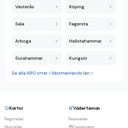
Västerås
Köping
Sala
Fagersta
Arboga
Hallstahammar
Surahammar
Kungsör
Se alla
680
orter i
Västmanlands län
Kartor
Väderteman
Regnradar
Reseväder
Blixtradar
Evenemang