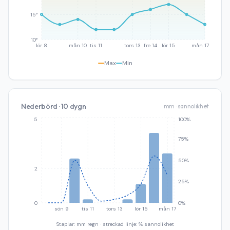
15°
10°
lör 8
mån 10
tis 11
tors 13
fre 14
lör 15
mån 17
Max
Min
Nederbörd · 10 dygn
mm · sannolikhet
5
100%
75%
50%
2
25%
0
0%
sön 9
tis 11
tors 13
lör 15
mån 17
Staplar: mm regn · streckad linje: % sannolikhet