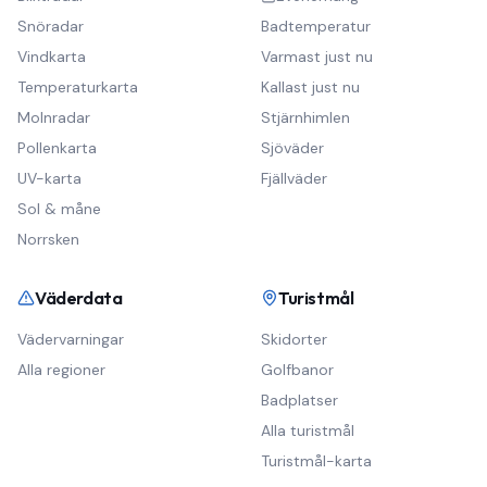
Snöradar
Badtemperatur
Vindkarta
Varmast just nu
Temperaturkarta
Kallast just nu
Molnradar
Stjärnhimlen
Pollenkarta
Sjöväder
UV-karta
Fjällväder
Sol & måne
Norrsken
Väderdata
Turistmål
Vädervarningar
Skidorter
Alla regioner
Golfbanor
Badplatser
Alla turistmål
Turistmål-karta