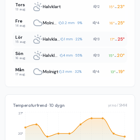
Tors
Halvklart
23
°
2
15
°
→
13 aug.
Fre
Molnigt
25
°
4
0.2 mm · 9%
16
°
→
14 aug.
Lör
Halvklart
25
°
3
1 mm · 22%
17
°
→
15 aug.
Sön
Halvklart
20
°
3
4 mm · 55%
15
°
→
16 aug.
Mån
Molnigt
19
°
4
3 mm · 32%
13
°
→
17 aug.
Temperaturtrend · 10 dygn
yr.no / SMHI
27°
20°