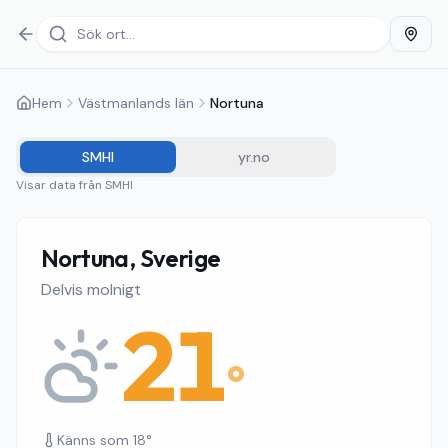
Hem
Västmanlands län
Nortuna
SMHI
yr.no
Visar data från
SMHI
Nortuna, Sverige
Delvis molnigt
21
°
Känns som
18
°