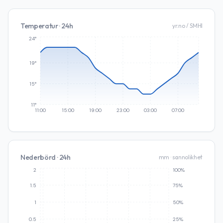
Temperatur · 24h
yr.no / SMHI
24°
19°
15°
11°
11:00
15:00
19:00
23:00
03:00
07:00
Nederbörd · 24h
mm · sannolikhet
2
100%
1.5
75%
1
50%
0.5
25%