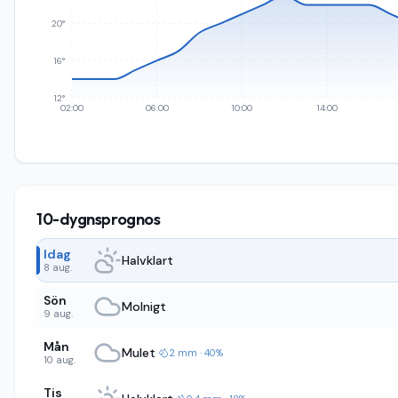
20°
16°
12°
02:00
06:00
10:00
14:00
10-dygnsprognos
Idag
Halvklart
8 aug.
Sön
Molnigt
9 aug.
Mån
Mulet
·
2 mm · 40%
10 aug.
Tis