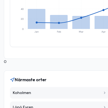
40
20
0
Jan
Feb
Mar
Apr
0
Närmaste orter
Koholmen
Lönö Fyren