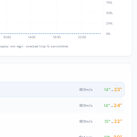
75%
50%
25%
0%
10:00
14:00
18:00
22:00
taplar: mm regn · streckad linje: % sannolikhet
23
°
14
°
3
m/s
→
24
°
14
°
3
m/s
→
22
°
15
°
3
m/s
→