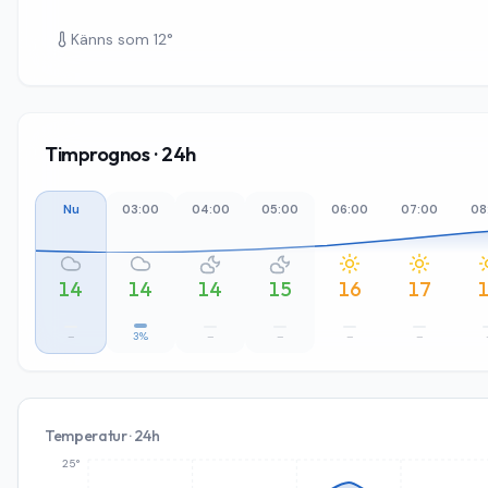
Känns som
12
°
Timprognos · 24h
Nu
03:00
04:00
05:00
06:00
07:00
08
14
14
14
15
16
17
–
3%
–
–
–
–
Temperatur · 24h
25°