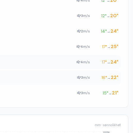
20
°
12
°
4
m/s
→
20
°
12
°
3
m/s
→
24
°
14
°
2
m/s
→
25
°
17
°
4
m/s
→
24
°
17
°
4
m/s
→
22
°
16
°
3
m/s
→
21
°
15
°
3
m/s
→
mm · sannolikhet
100%