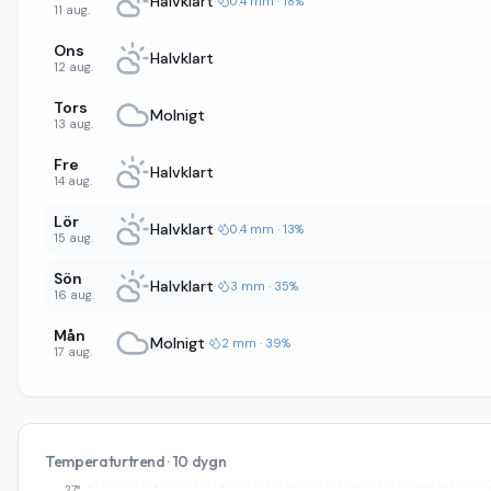
Halvklart
·
0.4 mm · 18%
11 aug.
Ons
Halvklart
12 aug.
Tors
Molnigt
13 aug.
Fre
Halvklart
14 aug.
Lör
Halvklart
·
0.4 mm · 13%
15 aug.
Sön
Halvklart
·
3 mm · 35%
16 aug.
Mån
Molnigt
·
2 mm · 39%
17 aug.
Temperaturtrend · 10 dygn
27°