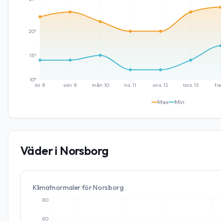
20°
15°
10°
lör 8
sön 9
mån 10
tis 11
ons 12
tors 13
fre
Max
Min
Väder i
Norsborg
Klimatnormaler för
Norsborg
80
60