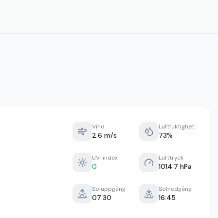
Vind
Luftfuktighet
2.6 m/s
73%
UV-index
Lufttryck
0
1014.7 hPa
Soluppgång
Solnedgång
07:30
16:45