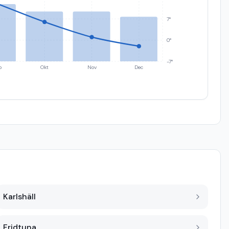
7°
0°
-7°
p
Okt
Nov
Dec
Karlshäll
Fridtuna