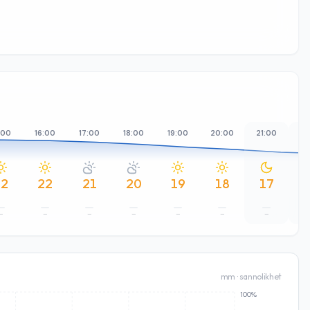
:00
16:00
17:00
18:00
19:00
20:00
21:00
22
22
22
21
20
19
18
17
–
–
–
–
–
–
–
mm · sannolikhet
100%