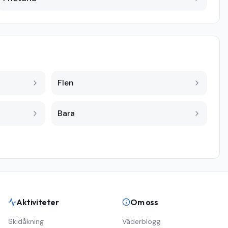
Flen
Bara
Aktiviteter
Om oss
Skidåkning
Väderblogg