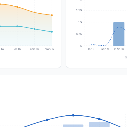
2.25
1.5
0.75
0
 14
lör 15
sön 16
mån 17
lör 8
sön 9
mån 10
S