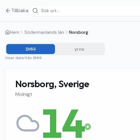
Tillbaka
Hem
Södermanlands län
Norsborg
SMHI
yr.no
Visar data från
SMHI
Norsborg, Sverige
Molnigt
14
°