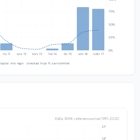
75%
50%
25%
0%
tis 11
ons 12
tors 13
fre 14
lör 15
sön 16
mån 17
taplar: mm regn · streckad linje: % sannolikhet
Källa: SMHI, referensnormal 1991–2020
21°
14°