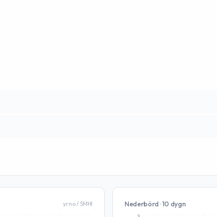
Nederbörd · 10 dygn
yr.no / SMHI
3