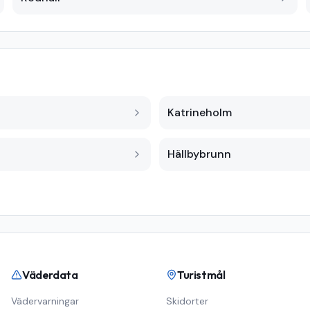
Katrineholm
Hällbybrunn
Väderdata
Turistmål
Vädervarningar
Skidorter